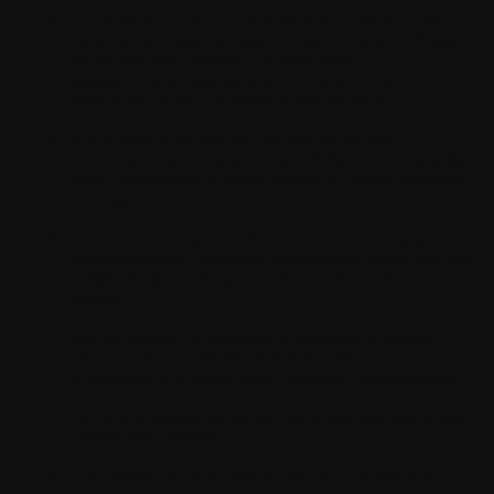
Sovelluksesi ei parhaan tietosi mukaan loukkaa, käytä
väärin tai riko mitään kolmannen osapuolen tai Withingsin
tekijänoikeuksia, patentteja, tavaramerkkejä,
liikesalaisuuksia, yksityisyyden suojaa tai muita
omistusoikeudellisia tai lainmukaisia oikeuksia.
Sovelluksesi ei saa sisältää eikä välittää viruksia,
tiedostoja, haittakoodia tai muita haitallisia ohjelmia, jotka
voivat vahingoittaa tai häiritä laitteen tai verkon normaalia
toimintaa;
Sovelluksesi on yksilöitävä sovelluksen luonne ja tarjoaja
(yhteystietoineen), toimittava mainostetulla tavalla eikä saa
sisältää vääriä, petollisia tai harhaanjohtavia tietoja tai
väitteitä;
Ilmoitat selkeästi Sovelluksesi/Sovellustesi käyttäjille
(esim. sovelluksen käyttöliittymässä), että
Sovelluksen/Sovellusten käyttö aiheuttaa dataliikennettä;
Tarjoat sovelluksen käyttäjille helpot asetukset ilmoitusten
poistamiseksi käytöstä;
Et suunnittele tai markkinoi Sovellusta tai mitään sen osaa