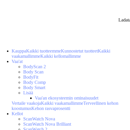
Ladat
Kauppa
Kaikki tuotteemme
Kunnostetut tuotteet
Kaikki
vaakamallimme
Kaikki kellomallimme
Vaa'at
BodyScan 2
Body Scan
BodyFit
Body Comp
Body Smart
Lisää
Vaa'an ekosysteemin ominaisuudet
Vertaile vaakoja
Kaikki vaakamallimme
Terveellinen kehon
koostumus
Kehon rasvaprosentti
Kellot
ScanWatch Nova
ScanWatch Nova Brilliant
ScanWatch 2