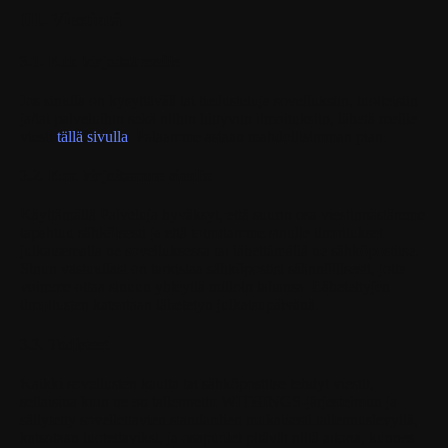
III. Viestintä
3.1. Kun kirjoitat meille
Jos sinulla on kysyttävää tai tiedusteluja sovelluksiin, tuotteisiin
ja/tai palveluihin sekä niihin liittyviin ilmoituksiin, lähetä meille
viesti
tällä sivulla
. Palaamme asiaan mahdollisimman pian.
3.2. Kun kirjoitamme sinulle
Käyttämällä Palveluja hyväksyt, että suurin osa viestinnästämme
tapahtuu sähköisesti ja että toimitamme sinulle ilmoitukset
julkaisemalla ne sovelluksessa tai lähettämällä ne sähköpostitse.
Sinun vastuullasi on tarkistaa sähköpostisi säännöllisesti, jotta
voimme ottaa sinuun yhteyttä milloin tahansa. Lähetettyjen
ilmoitusten katsotaan lähetetyn julkaisupäivänä.
3.3. Todisteet
Kaikki sovellusten kautta tai sähköpostitse tehdyt viestit,
sellaisina kuin ne on tallennettu WITHINGS-järjestelmiin ja
säilytetty sovellettavien standardien mukaisesti tallennuslevyllä,
katsotaan luotettaviksi, ja osapuolet pitävät niitä aitona, kunnes