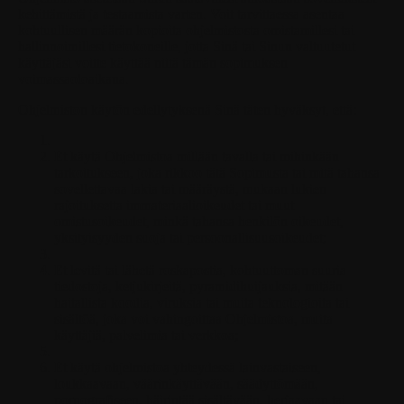
kehittämistä ja testaamista varten. Voit tarvittaessa asentaa
kohtuullisen määrän kopioita ohjelmistosta omistamillesi tai
hallinnoimillesi tietokoneille, jotta Sinä tai Sinun valtuutetut
käyttäjäsi voitte käyttää niitä tämän sopimuksen
voimassaoloaikana.
Ohjelmiston käytön edellytyksenä Sinä täten hyväksyt, että:
Et käytä Ohjelmistoa millään tavalla tai mihinkään
tarkoitukseen, joka rikkoo tätä Sopimusta tai mitä tahansa
sovellettavaa lakia tai määräystä, mukaan lukien
rajoituksetta immateriaalioikeudet tai muut
omistusoikeudet, minkä tahansa henkilön oikeudet,
yksityisyyden suoja tai persoonallisuusoikeudet;
Et levitä tai lähetä roskapostia, kohtuuttoman suuria
tiedostoja, ketjukirjeitä, pyramidihuijauksia, mitään
haitallista koodia, viruksia tai muita teknologioita tai
sisältöä, joka voi vahingoittaa Ohjelmistoa, muita
käyttäjiä, palvelimia tai verkkoa;
Et käytä ohjelmistoa yhteydessä lainvastaiseen,
loukkaavaan, väärinkäyttävään, säädyttömään,
pornografiseen, häirintää sisältävään, herjaavaan tai