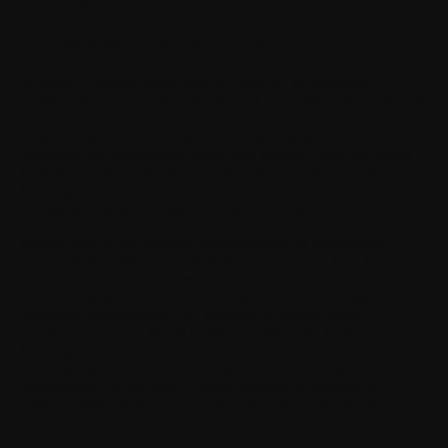
viestejä.
8. Omistusoikeus ja immateriaalioikeudet
Software ja kaikki siihen liittyvät oikeudet, rajoituksetta
omistusoikeus ja immateriaalioikeudet, ovat Withingsin ja/tai sen
lisenssinantajien ja tytäryhtiöiden omaisuutta, ja ne on suojattu
kansainvälisillä sopimusmääräyksillä sekä kaikilla muilla
sovellettavilla kansallisilla laeilla siinä maassa, jossa Softwarea
käytetään. Softwaren rakenne, organisaatio ja koodi ovat
Withingsin ja/tai sen lisenssinantajien ja tytäryhtiöiden
arvokkaita liikesalaisuuksia ja luottamuksellisia tietoja.
Mitään oikeutta tai lisenssiä, nimenomaista tai implisiittistä, ei
myönnetä mihinkään Ohjelmiston osaan muutoin kuin kuten
edellä nimenomaisesti on esitetty. Lisäksi ei myönnetä lisenssejä
tai vapautuksia Ohjelmiston ja minkään muun ohjelmiston tai
laitteiston yhdistelmälle, jota Withings ei toimita tämän
sopimuksen nojalla. Myös kaikki lisenssit, jotka koskevat
Withingsin tai kolmansien osapuolten patentteja (mukaan lukien
olennaiset patentit), on nimenomaisesti suljettu tämän
sopimuksen ulkopuolelle, ja nämä lisenssit on hankittava
erikseen Withingsilta tai asianomaisilta oikeudenhaltijoilta
tapauksen mukaan.