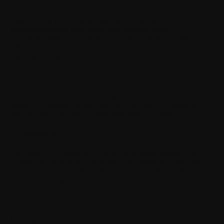
kanteennostokieltositoumuksen alaisia.
Tässä osiossa patentti tarkoittaa mitä tahansa patenttia,
hyödyllisyysmallia sekä niiden mitä tahansa jaettua,
uudelleentutkittua, uudelleenmyönnettyä, jatkettua ja osittain
jatkettua versiota sekä mitä tahansa vastaavaa hakemusta
maailmanlaajuisesti.
9. Maksut
Ohjelmiston käyttöön voi liittyä tai saattaa jatkossa liittyä
maksuja. Withings pidättää oikeuden veloittaa Ohjelmistosta
sekä muuttaa hintojaan ajoittain harkintansa mukaan.
10. Saatavuus
Ohjelmisto ei välttämättä ole saatavilla kaikissa maissa, ja se
voidaan tarjota vain tietyillä kielillä. Ohjelmisto tai jotkut sen
ominaisuudet voivat olla verkkoriippuvaisia; ota yhteyttä
verkkopalveluntarjoajaasi saadaksesi lisätietoja.
11. Tuki ja ylläpito
Withingsilla ei ole velvollisuutta toimittaa sinulle teknistä tai