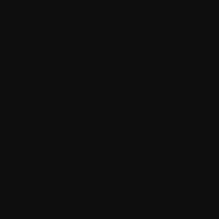
nimenomaisia tai hiljaisia vakuutuksia tai takuita, mukaan lukien
muun muassa takuut myyntikelpoisuudesta, dokumentaation ja
tukimateriaalin tarkkuudesta tai soveltuvuudesta tiettyyn
tarkoitukseen, tai siitä, että ohjelmisto ei loukkaa kolmansien
osapuolten patentteja, tekijänoikeuksia, tavaramerkkejä tai muita
oikeuksia. Withings tai mikään muu osapuoli ei takaa, että
ohjelmistossa olevat toiminnot vastaavat vaatimuksiasi tai että
ohjelmiston toiminta on keskeytymätöntä tai virheetöntä. Olet
yksin vastuussa ohjelmiston valinnasta haluttujen tulosten
saavuttamiseksi sekä sen asennuksesta, käytöstä ja siitä saaduista
tuloksista.
15. Vahingonkorvaus
Sitoudut puolustamaan ja suojaamaan Withingsia kaikkia
kolmansien osapuolten vaatimuksia sekä kaikkia vastuita,
arviointeja, menetyksiä, kustannuksia tai vahinkoja vastaan,
jotka johtuvat tai aiheutuvat (i) tämän sopimuksen
rikkomisestasi, (ii) kolmannen osapuolen
immateriaalioikeuksien, muiden oikeuksien tai yksityisyyden
loukkauksestasi tai rikkomisestasi, sekä (iii) Ohjelmiston
väärinkäytöstä kolmannen osapuolen toimesta, kun tällainen
väärinkäyttö on tullut mahdolliseksi laiminlyötyäsi kohtuulliset
toimenpiteet käyttäjätunnuksesi ja salasanasi suojaamiseksi