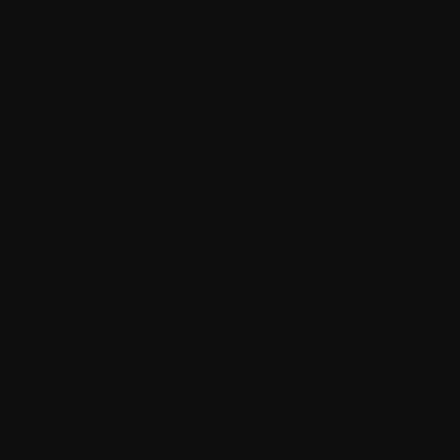
jossa määritellään Sinun ja Withingsin oikeudet ja velvollisuudet
Ohjelmiston osalta.
Tietylle tarjottavalle Ohjelmistolle tai Ohjelmiston tiettyihin osiin
taikka niihin liittyvään sisältöön, palveluihin, lisäosiin ja
laajennuksiin voi liittyä lisäehtoja.
Et saa käyttää ohjelmistoa, jos et hyväksy näitä ehtoja.
2. Määritelmät
"Sovellus"
tarkoittaa yhtä tai useampaa Software-ohjelmaa,
jonka Sinä olet kehittänyt tämän sopimuksen ja Withingsin
toimittaman dokumentaation vaatimusten mukaisesti, omalla
tavaramerkillä tai brändilläsi, mukaan lukien virheenkorjaukset,
päivitykset, parannukset ja tällaisten Software-ohjelmien uudet
versiot.
"Authorized Users"
tarkoittaa Sinua sekä työntekijöitäsi ja
alihankkijoitasi tai, jos olet oppilaitosten edustaja, tiedekuntaasi
ja henkilöstöäsi, soveltuvin osin, jotka (a) kullakin on voimassa
oleva tili Withingsin palvelussa, (b) heillä on todennettavissa
oleva tarve tietää tai käyttää Ohjelmistoa Sovellusten
kehittämiseksi ja testaamiseksi, ja (c) siltä osin kuin kyseisillä
henkilöillä on pääsy luottamuksellisiin tietoihin, kullakin on