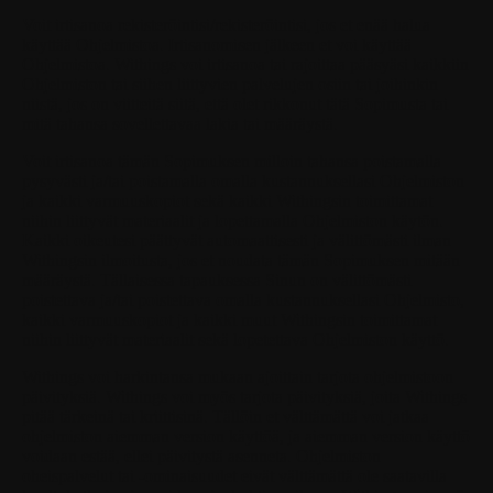
Voit irtisanoa rekisteröintisi/rekisteröintisi, jos et enää halua
käyttää Ohjelmistoa. Irtisanomisen jälkeen et voi käyttää
Ohjelmistoa. Withings voi irtisanoa tai rajoittaa pääsyäsi kaikkiin
Ohjelmiston tai siihen liittyvien palvelujen osiin tai joihinkin
niistä, jos on viitteitä siitä, että olet rikkonut tätä Sopimusta tai
mitä tahansa sovellettavaa lakia tai määräystä.
Voit irtisanoa tämän Sopimuksen milloin tahansa poistamalla
pysyvästi ja/tai poistamalla omalla kustannuksellasi Ohjelmiston
ja kaikki varmuuskopiot sekä kaikki Withingsin toimittamat
niihin liittyvät materiaalit ja lopettamalla Ohjelmiston käytön.
Kaikki oikeutesi päättyvät automaattisesti ja välittömästi ilman
Withingsin ilmoitusta, jos et noudata tämän Sopimuksen mitään
määräystä. Tällaisessa tapauksessa Sinun on välittömästi
poistettava ja/tai poistettava omalla kustannuksellasi Ohjelmisto,
kaikki varmuuskopiot ja kaikki muut Withingsin toimittamat
niihin liittyvät materiaalit sekä lopetettava Ohjelmiston käyttö.
Withings voi harkintansa mukaan ajoittain tarjota ohjelmistoon
päivityksiä. Withings voi myös tarjota päivityksiä, joita Withings
pitää tärkeinä tai kriittisinä. Tällöin et välttämättä voi jatkaa
ohjelmiston aiemman version käyttöä, ja aiemman version käyttö
voidaan estää, ellei päivitystä asenneta. Ohjelmiston
oheispalvelut tai -ominaisuudet eivät välttämättä ole saatavilla