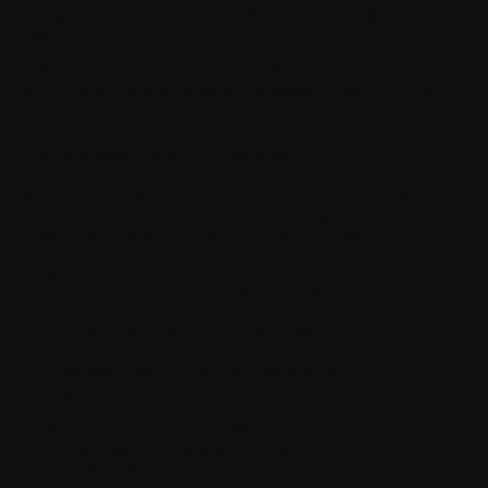
tytäryhtiöt ja alihankkijat) saataville ohjelmistoa (tai mitään sen
osia).
Mikään tässä sopimuksessa tai muualla ei estä Withingsia
kehittämästä, jakamasta ja/tai hyödyntämästä sovellusta, joka
kilpailee suoraan tai epäsuorasti Sinun sovelluksesi kanssa.
7. Sovelluksiasi koskevat vaatimukset
Ohjelmistoa käyttäen kehitetyn Sovelluksesi tai sen minkä
tahansa osan on täytettävä seuraavat kriteerit ja vaatimukset,
sellaisina kuin Withings niitä voi ajoittain muuttaa:
Sovelluksesi kehitetään ja sitä käytetään tämän
Sopimuksen sekä sovellettavien lakien ja määräysten
mukaisesti, mukaan lukien rajoituksetta
immateriaalioikeudet tai muut omistusoikeudet, minkä
tahansa henkilön oikeudet, yksityisyyden suoja tai
persoonallisuusoikeudet;
Sovelluksesi kehitetään Withingsin ajoittain toimittaman
dokumentaation, teknisten ohjeiden ja muiden vaatimusten
mukaisesti;