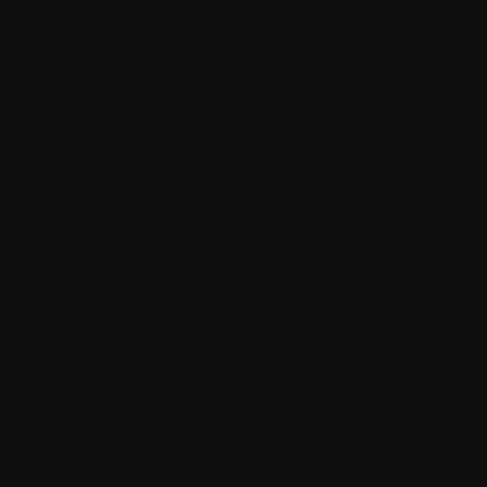
Sinä ja tytäryhtiösi, tapauksen mukaan, sitoudutte olemaan
nostamatta kannetta minkään tuomioistuimen tai
hallintoviranomaisen edessä eikä muutoin esittämään
vaatimuksia Withingsia tai sen tytäryhtiöitä, toimittajia,
lisenssinsaajia tai asiakkaita vastaan minkään sinun tai
tytäryhtiösi patentin perusteella Software tai sen toteutusten
jäljentämisen, kehittämisen, käytön, valmistuksen,
markkinoinnin, myynnin, jakelun, lisenssoinnin, tuonnin,
alilisenssoinnin tai muun luovuttamisen johdosta.
Sinä ja tytäryhtiösi velvoitatte edellä mainitussa kohdassa
mainitun velvollisuuden kaikkiin kolmansiin osapuoliin, joille
Sinä tai tytäryhtiösi saatatte luovuttaa tai siirtää patenttinne.
Tämä velvoite rajoittuu luovutettuihin tai siirrettyihin patentteihin
perustuviin kanteisiin tai muihin vaatimuksiin.
Sinut vapautetaan tässä jaksossa tarkoitetusta
kanteennostokieltositoumuksestasi tietyn edunsaajan osalta
(muttei muiden edunsaajien osalta) seuraavassa tapauksessa: (i)
sinua haastetaan ensimmäisenä oikeuteen patenttioikeuden
loukkauksesta, joka liittyy Ohjelmistoon, kyseisen toisen
edunsaajan toimesta, joka hyötyy tässä tarkoitetusta
sitoutumisestasi; ja (ii) kanne perustuu kyseisen toisen
edunsaajan patenttioikeuksien loukkaukseesi, jotka sinun
hallussa ollessasi olisivat olleet tässä jaksossa edellä tarkoitetun