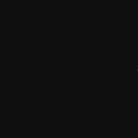
b. Käyttö.
Tuotteiden ja Palvelujen käyttö edellyttää yleisten
ehtojen varauksetonta ennakkohyväksyntää. Hyväksyt ehdot
nimenomaisesti rastittamalla tätä tarkoitusta varten varatun
ruudun tilisi luomisen yhteydessä. Voit milloin tahansa tutustua
voimassa oleviin ehtoihin, jotka ovat saatavilla Sivuston
jokaisella sivulla.
2.5. Voimassaoloaika
Nämä yleiset käyttöehdot hyväksytään niiden hyväksymisen
jälkeen koko ajaksi, jona Tuotteita ja Palveluja käytetään. Niitä
sovelletaan kaikkiin Tuotteiden ja Palvelujen muutoksiin, uusiin
versioihin, palveluihin tai toiminnallisuuksiin riippumatta siitä,
miten niitä käytetään.
2.6. Muuttaminen
Voimme muuttaa ehtoja erityisesti lainsäädännön kehityksen
sekä tuotteiden ja palveluiden kehityksen mukaan. Tällöin
ilmoitamme asiasta sinulle mahdollisimman pian sivuston
etusivulla ja/tai mobiilisovelluksen "oma tili" -välilehdellä tai
sähköpostitse. Tuotteiden ja palveluiden mikä tahansa uusi
käyttö yleisten ehtojen uuden version ilmoittamisen ja
julkaisemisen jälkeen katsotaan hyväksymiseksi.