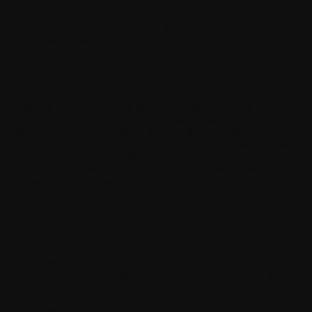
huoltokatkojen ja muiden ajankohtien aikana. Withings voi myös
harkintansa mukaan päättää lopettaa ohjelmiston, siihen liittyvän
palvelun tai sen osan tarjoamisen. Tässä tapauksessa sinulle
ilmoitetaan etukäteen, ja Withings voi päättää sopimuksen sen
mukaisesti.
5. Ehtojen päivittäminen
Withings pidättää oikeuden muuttaa tai tarkistaa tämän
Sopimuksen ehtoja milloin tahansa ilman ennakkoilmoitusta. Jos
ehtoja muutetaan olennaisesti ja epäedullisesti, Withings
toimittaa erillisen ilmoituksen muutoksesta. Ohjelmiston käytön
jatkamiseksi Sinun on hyväksyttävä tämän Sopimuksen uudet
ehdot. Jos et hyväksy uusia ehtoja, Withings keskeyttää tai
lopettaa Sinun Ohjelmiston käyttösi.
6. Ohjelmiston käyttö
Vakuutat ja hyväksyt täten, että noudatat tämän Sopimuksen
ehtoja, ja sitoudut seuraamaan Valtuutettujen Käyttäjiesi
Ohjelmiston käyttöä ja varmistamaan heidän noudattavan tämän
Sopimuksen ehtoja. Et saa myöntää pääsyä Ohjelmistoon muille
kuin Valtuutetuille Käyttäjille.
Ohjelmisto asetetaan Sinun saatavillesi ainoastaan sovelluksiesi