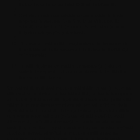
muutoin sopimattomaan sisältöön tai materiaaliin;
Olet yksin vastuussa kaikista kustannuksista, kuluista,
tappioista ja vastuista, joita Sinulle tai Valtuutetuille
Käyttäjille aiheutuu Ohjelmiston, Sovellustesi ja niihin
liittyvien kehitystyösi yhteydessä;
Et poista tai peitä mitään tekijänoikeus- tai tavaramerkki-
ilmoituksia tai muita vastaavia ilmoituksia tai merkintöjä
ohjelmistosta;
Et lisää ohjelmistoon mitään tunnistetietoja, jotka on
saatettu terveydenhuollon ammattilaisen, kuten lääkärin,
tietoon millään tavoin.
Sen estämättä, mitä tässä muutoin määrätään, et saa (a) suorittaa
käänteistä suunnittelua, purkaa kääntäjällä, purkaa kokoonpanoa
tai muutoin yrittää selvittää ohjelmiston lähdekoodia, paitsi siinä
määrin kuin pakottava sovellettava laki sen sallii; (b) muokata
ohjelmistoa tai luoda siitä johdettuja teoksia, paitsi siinä määrin
kuin Withings sen sallii; tai (c) jakaa, välittää yleisölle, viedä,
jälleenviedä, myöntää alilisenssejä, vuokrata, lainata, antaa
leasingiin, luovuttaa, myydä, markkinoida, kaupallistaa, myöntää
uudelleen lisenssi, isännöidä tai muutoin siirtää tai asettaa
kolmansien osapuolten (mukaan lukien rajoituksetta kaikki