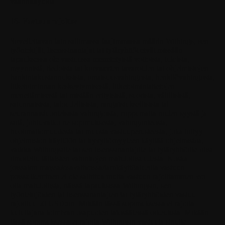
väärinkäytöltä.
16. Vastuunrajoitus
Sovellettavan lain sallimassa laajimmassa määrin Withings, sen
työntekijät, lisenssinantajat tai tytäryhtiöt eivät missään
tapauksessa ole vastuussa menetetyistä voitoista, tuloista,
myynnistä, tiedoista tai korvaavien tavaroiden tai ohjelmistojen
hankintakustannuksista, omaisuusvahingosta, henkilövahingosta,
liiketoiminnan keskeytymisestä, liiketoimintatietojen
menettämisestä tai mistään erityisistä, suorista, välillisistä,
satunnaisista, taloudellisista, rangaistuksellisista tai
seurannaisluonteisista vahingoista, riippumatta niiden syystä ja
siitä, johtuvatko ne sopimuksesta, vahingonteosta,
huolimattomuudesta tai muusta vastuuperusteesta, joka liittyy
ohjelmiston käyttöön tai kyvyttömyyteen käyttää ohjelmistoa,
vaikka Withingsille tai sen lisenssinantajille tai tytäryhtiöille olisi
ilmoitettu tällaisten vahinkojen mahdollisuudesta. Koska
joissakin maissa/osavaltioissa/lainkäyttöalueilla vastuun
poissulkeminen ei ole sallittua mutta vastuun rajoittaminen voi
olla mahdollista, näissä tapauksissa Withingsin, sen
työntekijöiden tai lisenssinantajien tai tytäryhtiöiden vastuu
rajoittuu 50 USD:iin. Mikään tässä sopimuksessa ei rajoita
kuluttajana toimivan osapuolen lakisääteisiä oikeuksia. Mikään
tässä sopimuksessa ei rajoita Withingsin vastuuta sinulle