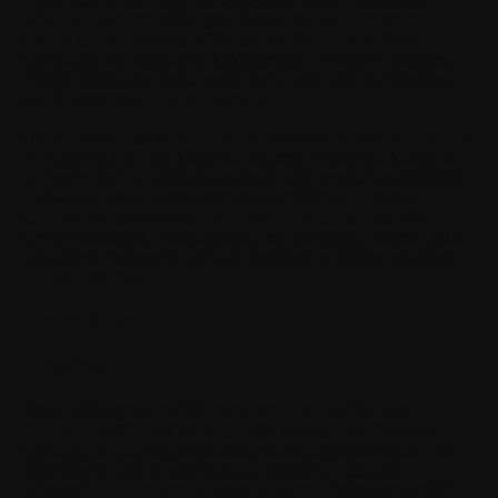
API -ohjelmistosta Withingsin digitaalisia terveystuotteita ja -
palveluita varten. Käyttämällä, lataamalla, asentamalla tai
käyttämällä ohjelmistoa tai klikkaamalla "Hyväksy"-painiketta
rekisteröinnin, latauksen, asennuksen ja/tai käytön yhteydessä
hyväksyt tämän sopimuksen ehdot.
Huomioithan, että tämä Sopimus on rakennettu kahdessa osassa:
(i) yleiset ehdot, jotka koskevat useimpia Withingsin kehittäjä-
Software-jakeluja; sekä (ii) lisäehdot, joita sovelletaan tiettyihin
Softwaren osiin tai niihin liittyvään sisältöön, palveluihin,
lisäosiin ja laajennuksiin, jotka ovat ominaisia tarjottavalle
tietylle Softwarelle. Varmistathan, että luet kaikki annetut ehdot,
sillä tärkeät Softwaren käyttöäsi koskevat rajoitukset sisältyvät
usein lisäehtoihin.
Yleiset ehdot
1. Hyväksyminen
Tämä Withingsin kehittäjäohjelmistosopimus (jäljempänä
"Sopimus") säätelee Ohjelmiston (kuten alla on määritelty)
käyttöäsi, ja nämä ehdot muodostavat sopimuksen Sinun (joko
yksityishenkilönä tai yhteisönä) ja Withings Ltd:n, sen
tytäryhtiöiden ja toimittajien (yhteisnimitys "Withings") välillä,