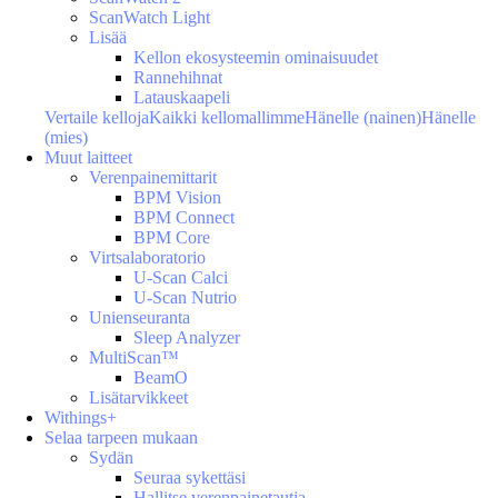
ScanWatch Light
Lisää
Kellon ekosysteemin ominaisuudet
Rannehihnat
Latauskaapeli
Vertaile kelloja
Kaikki kellomallimme
Hänelle (nainen)
Hänelle
(mies)
Muut laitteet
Verenpainemittarit
BPM Vision
BPM Connect
BPM Core
Virtsalaboratorio
U-Scan Calci
U-Scan Nutrio
Unienseuranta
Sleep Analyzer
MultiScan™
BeamO
Lisätarvikkeet
Withings+
Selaa tarpeen mukaan
Sydän
Seuraa sykettäsi
Hallitse verenpainetautia