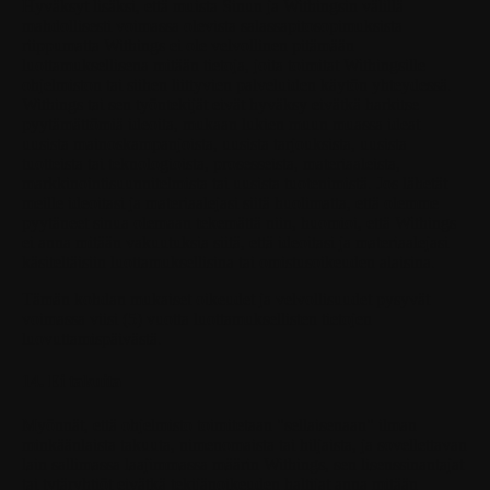
Hyväksyt lisäksi, että muista Sinun ja Withingsin välillä
mahdollisesti voimassa olevista salassapitosopimuksista
riippumatta Withings ei ole velvollinen pitämään
luottamuksellisena mitään tietoja, joita toimitat Withingsille
ohjelmiston tai siihen liittyvien palveluiden käytön yhteydessä.
Withings tai sen työntekijät eivät hyväksy eivätkä harkitse
pyytämättömiä ideoita, mukaan lukien muun muassa ideat
uusista mainoskampanjoista, uusista tarjouksista, uusista
tuotteista tai teknologioista, prosesseista, materiaaleista,
markkinointisuunnitelmista tai uusista tuotenimistä. Jos lähetät
meille ideoitasi ja materiaalejasi siitä huolimatta, että olemme
pyytäneet sinua olemaan tekemättä niin, huomioi, että Withings
ei anna mitään vakuutuksia siitä, että ideoitasi ja materiaalejasi
käsiteltäisiin luottamuksellisina tai omistusoikeuden alaisina.
Tämän kohdan mukaiset oikeudet ja velvollisuudet pysyvät
voimassa viisi (5) vuotta luottamuksellisten tietojen
luovuttamispäivästä.
14. Ei takuita
Myönnät, että ohjelmisto toimitetaan "sellaisenaan" ilman
minkäänlaista takuuta, nimenomaista tai hiljaista, ja sovellettavan
lain sallimassa laajimmassa määrin Withings, sen lisenssinantajat
tai tytäryhtiöt eivätkä tekijänoikeuden haltijat anna mitään