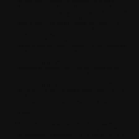
käytettäväksi sellaisissa järjestelmissä, laitteissa tai
tuotteissa, jotka ovat kriittisiä muiden ihmisten terveyden
ja/tai turvallisuuden kannalta (esim. tarkoitettu kirurgiseen
istuttamiseen kehoon tai muihin sovelluksiin, joiden
tarkoituksena on tukea tai ylläpitää elintoimintoja, tai
ilmailu- tai ydinvoimasovellusten käyttöön) tai muihin
sovelluksiin, joissa ohjelmisto tai sen häiriö, toimintahäiriö
tai riittämättömyys voisi suoraan tai epäsuorasti aiheuttaa
tai myötävaikuttaa henkilövahinkoon tai kuolemaan tai
merkittävään omaisuusvahinkoon;
Sovelluksesi ei saa mahdollistaa push-ilmoituksia, jotka
reititetään kolmansien osapuolten tarjoamista muista
ilmoitusjärjestelmistä ja -palvelimista;
Sovelluksesi ei saa lähettää push-ilmoituksia ilman, että
käyttäjän suostumus on ensin hankittu (esim. ei-toivotut
viestit, mainonta, myynninedistäminen tai
suoramarkkinointi missä tahansa muodossa tai
tietojenkalasteluun ja roskapostittamiseen tarkoitetut
viestit);
Sovelluksesi ei saa lähettää viestejä tietojenkalastelu- tai
roskapostitarkoituksiin eikä mahdollistaa anonyymejä tai
kiusaamistarkoituksessa tehtyjä puheluita tai SMS/MMS-