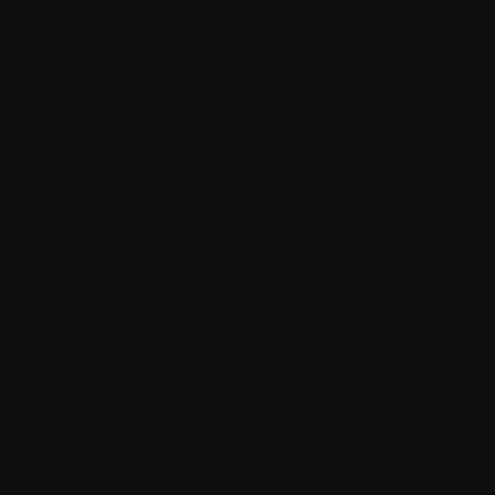
WITHINGS
tai Me käsittää jokaisen WITHINGS-konsernin
yksikön. Viittaus WITHINGS-konsernin tytäryhtiöön katsotaan
koskevan vain sitä asiakirjaa, jossa kyseinen tytäryhtiö on
nimenomaisesti nimetty sopimusosapuoleksi.
II. Yleisten ehtojen soveltaminen
2.1. Sopimus
Nämä yleiset ehdot sinun (jäljempänä "Ostaja", "Sinä",
"Kuluttaja") ja WITHINGS:n, yksinkertaistetun osakeyhtiön,
jonka rekisteröity toimipaikka on 2, rue Maurice Hartmann, FR-
92130 Issy-les-Moulineaux / RCS Nanterre 504 787 565 / ALV-
numero FR 65 504 787 565 (jäljempänä "WITHINGS" "Me"),
välillä.
2.2. Koostumus
WITHINGS:n ehdot sisältävät:
Nämä yleiset ehdot (osa 1)
Yleiset myyntiehdot (osa 2)
Yleiset käyttöehdot (osa 3)
Tietosuojakäytäntö (osa 4)