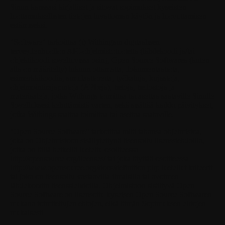
Sinun kanssasi kirjalliset ja sitovat sopimukset kyseisten
luottamuksellisten tietojen luvattoman käytön ja luovuttamisen
estämiseksi.
"Software"
tarkoittaa (i) Withingsin digitaalisen
terveydenhuollon API-ohjelmistotuotetta (lähdekoodi ja/tai
objektikoodi soveltuvissa osin), Open Source Softwarea (kuten
alla on määritelty) lukuun ottamatta, dokumentaatiota,
esimerkkikoodia, simulaattoreita, työkaluja, kirjastoja,
ohjelmointirajapintoja (API:eja), tietoja, tiedostoja ja
materiaaleja, jotka Withings toimittaa tai asettaa saataville Sinulle
Sovelluksesi kehittämistä varten, sekä sisältää kaikki päivitykset,
jotka Withings saattaa toimittaa tai asettaa saataville.
"Open Source Software"
tarkoittaa mitä tahansa ohjelmistoa,
joka on Ohjelmistoon sisällytettynä lisensoitu lisenssiehdoilla,
jotka on tällä hetkellä lueteltu osoitteessa
http://opensource.org/licenses/ tai joka täyttää osoitteessa
http://www.opensource.org/docs/definition.php luetellut kriteerit
tai joka on lisensoitu vastaavilla ilmaisilla tai avoimen
lähdekoodin lisenssiehdoilla. Ohjelmistoon sisältyvä Open
Source Software on lisensoitu kyseisen Open Source Softwaren
mukana toimitettujen ehtojen, eikä tämän Sopimuksen ehtojen
mukaisesti.