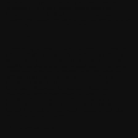
muuta tukea, ellei siitä ole erikseen kirjallisesti sovittu sinun ja
Withingsin välillä. Mikäli Withings antaa tällaista tukea,
ymmärrät ja hyväksyt, että tuki on annettu "sellaisenaan" ja
"saatavuuden mukaan" -periaatteella, eikä Withingsilla ole tähän
tukeen liittyviä velvollisuuksia tai vastuita.
12. Palaute
Toimittamalla palautetta ("Palaute") Withingsille Ohjelmistoon
liittyen myönnät ja hyväksyt, että (1) Withingsilla saattaa olla
samankaltaisia kehitysideoita kuin Palautteessa; (2) Palautteesi ei
sisällä luottamuksellisia tai omistusoikeudellisia tietoja omasta
toiminnastasi tai minkään kolmannen osapuolen toiminnasta; (3)
Withings ei ole minkäänlaisen salassapitovelvoitteen alainen
Palautteen suhteen; ja (4) sinulla ei ole oikeutta minkäänlaiseen
korvaukseen Withingsilta. Myönnät täten Withingsille
maailmanlaajuisen, ei-yksinomaisen, alilisensoitavan,
siirrettävän, täysin maksetun, rojaltivapaan, ikuisen ja
peruuttamattoman lisenssin käyttää, jäljentää, mukauttaa,
kääntää, hyödyntää, kopioida, esittää julkisesti, näyttää, jakaa ja
muutoin kaupallistaa Palautetta.
13. Luottamuksellisuus