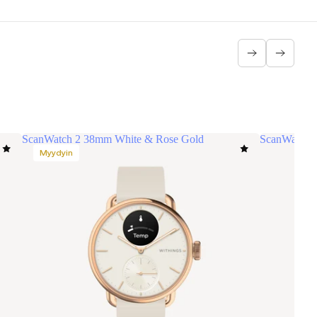
ScanWatch 2 38mm White & Rose Gold
ScanWatch 2
Myydyin