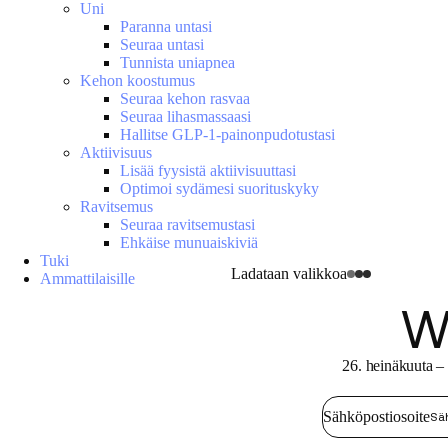
Uni
Paranna untasi
Seuraa untasi
Tunnista uniapnea
Kehon koostumus
Seuraa kehon rasvaa
Seuraa lihasmassaasi
Hallitse GLP-1-painonpudotustasi
Aktiivisuus
Lisää fyysistä aktiivisuuttasi
Optimoi sydämesi suorituskyky
Ravitsemus
Seuraa ravitsemustasi
Ehkäise munuaiskiviä
Tuki
Ladataan valikkoa
Ammattilaisille
W
26. heinäkuuta – 
Sähköpostiosoite