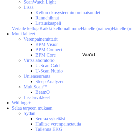
ScanWatch Light
Lisää
Kellon ekosysteemin ominaisuudet
Rannehihnat
Latauskaapeli
Vertaile kelloja
Kaikki kellomallimme
Hänelle (nainen)
Hänelle (m
Muut laitteet
Verenpainemittarit
BPM Vision
BPM Connect
Vaa'at
BPM Core
Virtsalaboratorio
U-Scan Calci
U-Scan Nutrio
Unienseuranta
Sleep Analyzer
MultiScan™
BeamO
Lisätarvikkeet
Withings+
Selaa tarpeen mukaan
Sydän
Seuraa sykettäsi
Hallitse verenpainetautia
Tallenna EKG