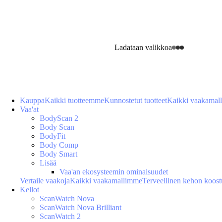
Ladataan valikkoa
Kauppa
Kaikki tuotteemme
Kunnostetut tuotteet
Kaikki vaakamal
Vaa'at
BodyScan 2
Body Scan
BodyFit
Body Comp
Body Smart
Lisää
Vaa'an ekosysteemin ominaisuudet
Vertaile vaakoja
Kaikki vaakamallimme
Terveellinen kehon koos
Kellot
ScanWatch Nova
ScanWatch Nova Brilliant
ScanWatch 2