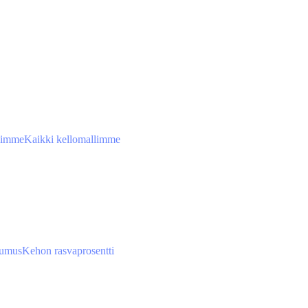
limme
Kaikki kellomallimme
tumus
Kehon rasvaprosentti