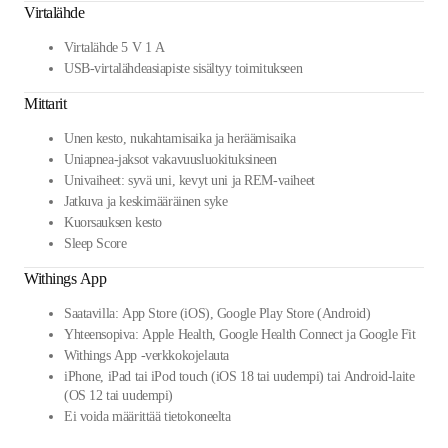
Virtalähde
Virtalähde 5 V 1 A
USB-virtalähdeasiapiste sisältyy toimitukseen
Mittarit
Unen kesto, nukahtamisaika ja heräämisaika
Uniapnea-jaksot vakavuusluokituksineen
Univaiheet: syvä uni, kevyt uni ja REM-vaiheet
Jatkuva ja keskimääräinen syke
Kuorsauksen kesto
Sleep Score
Withings App
Saatavilla: App Store (iOS), Google Play Store (Android)
Yhteensopiva: Apple Health, Google Health Connect ja Google Fit
Withings App -verkkokojelauta
iPhone, iPad tai iPod touch (iOS 18 tai uudempi) tai Android-laite
(OS 12 tai uudempi)
Ei voida määrittää tietokoneelta