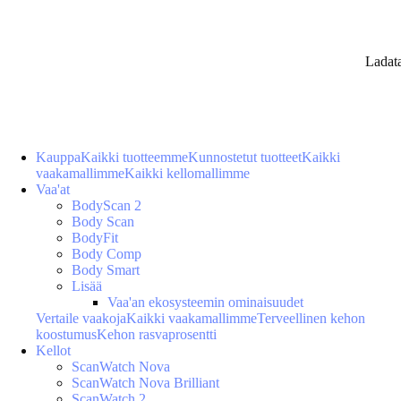
Ladat
Kauppa
Kaikki tuotteemme
Kunnostetut tuotteet
Kaikki
vaakamallimme
Kaikki kellomallimme
Vaa'at
BodyScan 2
Body Scan
BodyFit
Body Comp
Body Smart
Lisää
Vaa'an ekosysteemin ominaisuudet
Vertaile vaakoja
Kaikki vaakamallimme
Terveellinen kehon
koostumus
Kehon rasvaprosentti
Kellot
ScanWatch Nova
ScanWatch Nova Brilliant
ScanWatch 2