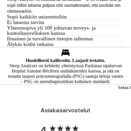
sopii mihin tahansa patjaan niin saumattomasti, että unohdat sen
olemassaolon.
Sopii kaikkiin uniasentoihin
Ei latausta tarvita
Yhteensopiva yli 100 johtavan terveys- ja
kuntoilusovelluksen kanssa
Ilmainen ja turvallinen tietojen tallennus
Älykäs kodin ratkaisu
Huolellisesti kalibroitu. Laajasti testattu.
Sleep Analyzer on kehitetty yhteistyössä Pariisissa sijaitsevan
Hopital Antoine-Béclèren unilääkäreiden kanssa, ja sitä on
testattu laajasti polysomnografialla (PSG) saatuja tietoja vasten
– PSG on unendiagnostiikan kultainen standardi.
Selaa
Asiakasarvostelut