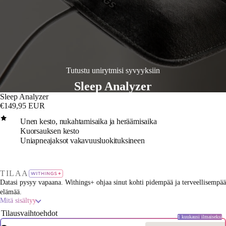
Tutustu unirytmisi syvyyksiin
Sleep Analyzer
Sleep Analyzer
€149,95 EUR
Unen kesto, nukahtamisaika ja heräämisaika
Kuorsauksen kesto
Uniapneajaksot vakavuusluokituksineen
sta
deo
TILAA
Datasi pysyy vapaana. Withings+ ohjaa sinut kohti pidempää ja terveellisempää
elämää.
Mitä sisältyy
Tilausvaihtoehdot
1 kuukausi ilmaiseksi