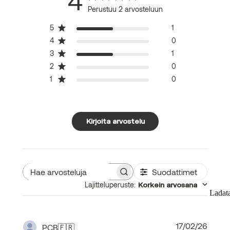
4
Perustuu 2 arvosteluun
5
1
4
0
3
1
2
0
1
0
Kirjoita arvostelu
Suodattimet
Hae
Lajitteluperuste
:
Korkein arvosana
arvosteluja
Ladat
Julka
17/02/26
PCB
🇫🇷