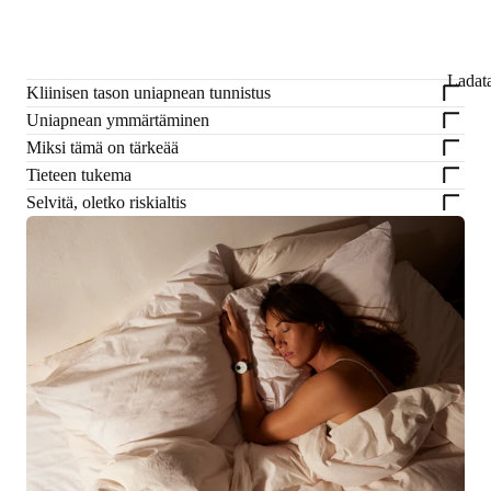
Ladat
Kliinisen tason uniapnean tunnistus
Uniapnean ymmärtäminen
Miksi tämä on tärkeää
Tieteen tukema
Selvitä, oletko riskialtis