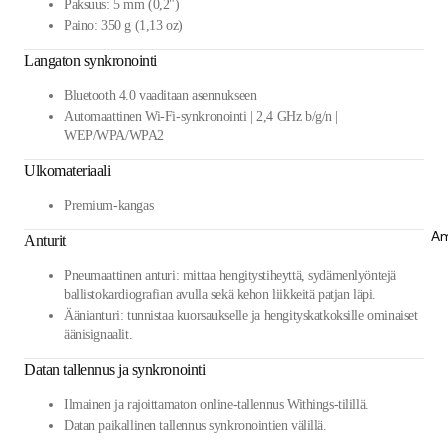
Paksuus: 5 mm (0,2")
Paino: 350 g (1,13 oz)
Langaton synkronointi
Bluetooth 4.0 vaaditaan asennukseen
Automaattinen Wi-Fi-synkronointi | 2,4 GHz b/g/n |
WEP/WPA/WPA2
Ulkomateriaali
Premium-kangas
Am
Anturit
Pneumaattinen anturi: mittaa hengitystiheyttä, sydämenlyöntejä
ballistokardiografian avulla sekä kehon liikkeitä patjan läpi.
Äänianturi: tunnistaa kuorsaukselle ja hengityskatkoksille ominaiset
äänisignaalit.
Datan tallennus ja synkronointi
Ilmainen ja rajoittamaton online-tallennus Withings-tilillä.
Datan paikallinen tallennus synkronointien välillä.