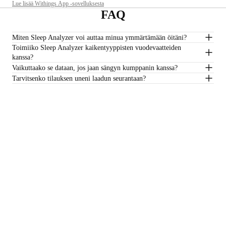
Lue lisää Withings App -sovelluksesta
FAQ
Miten Sleep Analyzer voi auttaa minua ymmärtämään öitäni?
Toimiiko Sleep Analyzer kaikentyyppisten vuodevaatteiden
kanssa?
Vaikuttaako se dataan, jos jaan sängyn kumppanin kanssa?
Tarvitsenko tilauksen uneni laadun seurantaan?
*Sleep Analyzer ei ole tarkoitettu käytettäväksi vesipatjojen kanssa.
€149,95
–
Lisää ostoskoriin
Pysy ajan tasalla
Vastaanota uusimmat uutisemme, terveysvinkkimme ja
päivityksemme ensimmäisten joukossa.
Sähköposti
Facebook
Instagram
Youtube
Tiktok
Twitter
FI · EUR
VAA'AT
KELLOT
OSTA EUROOPASSA
AMMATTILAISET