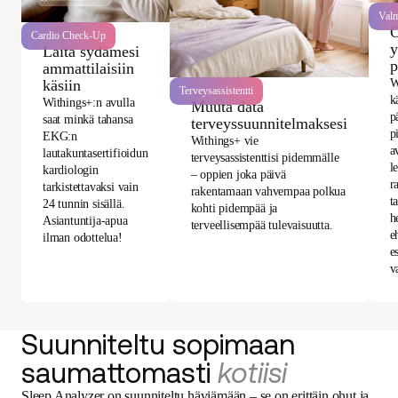
Val
O
Cardio Check-Up
y
Laita sydämesi
p
ammattilaisiin
käsiin
W
Terveysassistentti
k
Withings+:n avulla
Muuta data
p
saat minkä tahansa
terveyssuunnitelmaksesi
p
EKG:n
Withings+ vie
a
lautakuntasertifioidun
terveysassistenttisi pidemmälle
l
kardiologin
– oppien joka päivä
r
tarkistettavaksi vain
rakentamaan vahvempaa polkua
t
24 tunnin sisällä.
kohti pidempää ja
h
Asiantuntija-apua
terveellisempää tulevaisuutta.
e
ilman odottelua!
e
v
Suunniteltu sopimaan
saumattomasti
kotiisi
Sleep Analyzer on suunniteltu häviämään – se on erittäin ohut ja