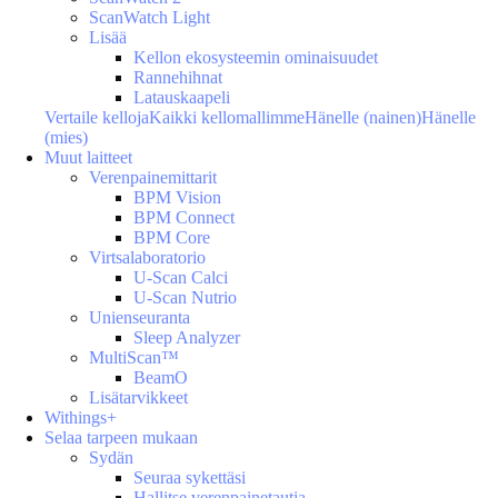
ScanWatch Light
Lisää
Kellon ekosysteemin ominaisuudet
Rannehihnat
Latauskaapeli
Vertaile kelloja
Kaikki kellomallimme
Hänelle (nainen)
Hänelle
(mies)
Muut laitteet
Verenpainemittarit
BPM Vision
BPM Connect
BPM Core
Virtsalaboratorio
U-Scan Calci
U-Scan Nutrio
Unienseuranta
Sleep Analyzer
MultiScan™
BeamO
Lisätarvikkeet
Withings+
Selaa tarpeen mukaan
Sydän
Seuraa sykettäsi
Hallitse verenpainetautia