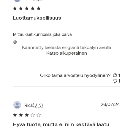
Luottamuksellisuus
Mittaukset kunnossa joka päivä
Käännetty kielestä englanti tekoälyn avulla
Katso alkuperäinen
Oliko tämä arvostelu hyödyllinen?
1
1
Julka
26/07/24
Rick
🇺🇸
Hyvä tuote, mutta ei niin kestävä laatu