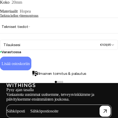
Koko
20mm
Materiaalit
Hopea
Tarkista kellon yhteensopivuus
Tekniset tiedot
Tilauksesi
€109,95
Varastossa
Lisää ostoskoriin
Ilmainen toimitus & palautus
Pysy ajan tasalla
Vastaanota uusimmat uutisemme, terveysvinkkimme ja
päivityksemme ensimmäisten joukossa.
Sähköposti