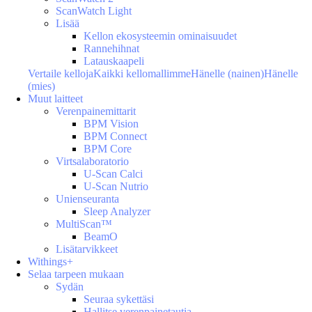
ScanWatch Light
Lisää
Kellon ekosysteemin ominaisuudet
Rannehihnat
Latauskaapeli
Vertaile kelloja
Kaikki kellomallimme
Hänelle (nainen)
Hänelle
(mies)
Muut laitteet
Verenpainemittarit
BPM Vision
BPM Connect
BPM Core
Virtsalaboratorio
U-Scan Calci
U-Scan Nutrio
Unienseuranta
Sleep Analyzer
MultiScan™
BeamO
Lisätarvikkeet
Withings+
Selaa tarpeen mukaan
Sydän
Seuraa sykettäsi
Hallitse verenpainetautia