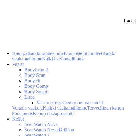
Ladat
Kauppa
Kaikki tuotteemme
Kunnostetut tuotteet
Kaikki
vaakamallimme
Kaikki kellomallimme
Vaa'at
BodyScan 2
Body Scan
BodyFit
Body Comp
Body Smart
Lisää
Vaa'an ekosysteemin ominaisuudet
Vertaile vaakoja
Kaikki vaakamallimme
Terveellinen kehon
koostumus
Kehon rasvaprosentti
Kellot
ScanWatch Nova
ScanWatch Nova Brilliant
ScanWatch 2