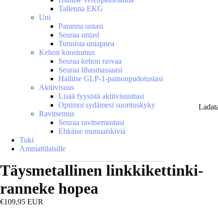
Tallenna EKG
Uni
Paranna untasi
Seuraa untasi
Tunnista uniapnea
Kehon koostumus
Seuraa kehon rasvaa
Seuraa lihasmassaasi
Hallitse GLP-1-painonpudotustasi
Aktiivisuus
Lisää fyysistä aktiivisuuttasi
Optimoi sydämesi suorituskyky
Ladat
Ravitsemus
Seuraa ravitsemustasi
Ehkäise munuaiskiviä
Tuki
Ammattilaisille
Täysmetallinen linkkikettinki-
ranneke hopea
€109,95 EUR