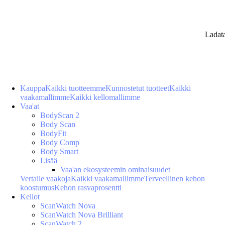
Ladat
Kauppa
Kaikki tuotteemme
Kunnostetut tuotteet
Kaikki
vaakamallimme
Kaikki kellomallimme
Vaa'at
BodyScan 2
Body Scan
BodyFit
Body Comp
Body Smart
Lisää
Vaa'an ekosysteemin ominaisuudet
Vertaile vaakoja
Kaikki vaakamallimme
Terveellinen kehon
koostumus
Kehon rasvaprosentti
Kellot
ScanWatch Nova
ScanWatch Nova Brilliant
ScanWatch 2