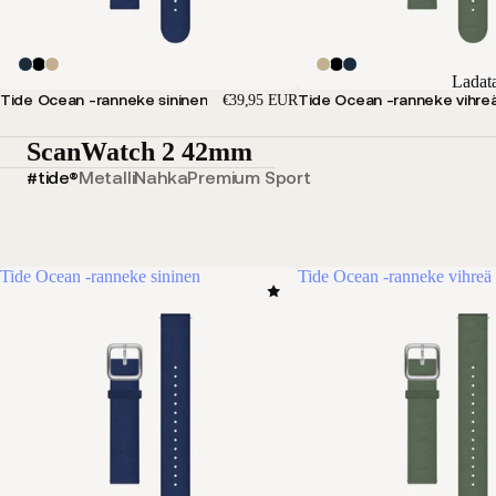
Ladat
Tide Ocean -ranneke sininen
Tide Ocean -ranneke vihre
€39,95 EUR
ScanWatch 2 42mm
#tide®
Metalli
Nahka
Premium Sport
Tide Ocean -ranneke sininen
Tide Ocean -ranneke vihreä