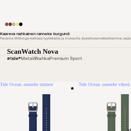
Kaareva nahkainen ranneke burgundi
Paranna Withings-kelloasi tyylikkäillä ja mukavilla älykellorannekkeillamme, sa
ScanWatch Nova
#tide®
Metalli
Nahka
Premium Sport
Tide Ocean -ranneke sininen
Tide Ocean -ranneke vihreä
M