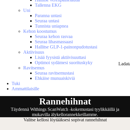
Tallenna EKG
Uni
Paranna untasi
Seuraa untasi
Tunnista uniapnea
Kehon koostumus
Seuraa kehon rasvaa
Seuraa lihasmassaasi
Hallitse GLP-1-painonpudotustasi
Aktiivisuus
Lisää fyysistä aktiivisuuttasi
Optimoi sydämesi suorituskyky
Ladat
Ravitsemus
Seuraa ravitsemustasi
Ehkäise munuaiskiviä
Tuki
Ammattilaisille
Rannehihnat
Täydennä Withings ScanWatch -kokemustasi tyylikkäillä ja
mukavilla älykellorannekkeillamme.
Valitse kellosi löytääksesi sopivat rannehihnat