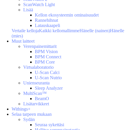
ScanWatch Light
Lisää
Kellon ekosysteemin ominaisuudet
Rannehihnat
Latauskaapeli
Vertaile kelloja
Kaikki kellomallimme
Hänelle (nainen)
Hänelle
(mies)
Muut laitteet
Verenpainemittarit
BPM Vision
BPM Connect
BPM Core
Virtsalaboratorio
U-Scan Calci
U-Scan Nutrio
Unienseuranta
Sleep Analyzer
MultiScan™
BeamO
Lisätarvikkeet
Withings+
Selaa tarpeen mukaan
Sydän
Seuraa sykettäsi
Hallitse verenpainetautia