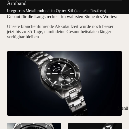
Armband
Integriertes Metallarmband im Oyster-Stil (konische Passform)
Gebaut für die Langstrecke – im wahrsten Sinne des Wortes:
Unsere branchenführende Akkulaufzeit wurde noch besser –
jetzt bis zu 35 Tage, damit deine Gesundheitsdaten länger
verfügbar bleiben.
Menü 