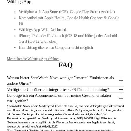
Withings App
Verfügbar auf: App Store (iOS), Google Play Store (Android)
Kompatibel mit Apple Health, Google Health Connect & Google
Fit
Withings App Web-Dashboard
iPhone, iPad oder iPod touch (iOS 18 und höher) oder Android-
Gerät (OS 12 und höher)
Einrichtung über einen Computer nicht möglich
Mehr über die Withings App erfahren
FAQ
Warum bietet ScanWatch Nova weniger "smarte" Funktionen als
andere Uhren?
Verfügt die Uhr über ein integriertes GPS für mein Training?
Benötige ich ein Abonnement, um auf meine Gesundheitsdaten
zuzugreifen?
¹ScanWatch Nova ist ein Medizinprodukt der Klasse IIa, das von Withing hergestellt wird und
als Hilfsmittel zur Diagnose von Vorhofflimmern mittels Plethysmograph und EKG vorgesehen
ist. Dieses Medizinprodukt ist ein reguliertes Gesundheitsprodukt, das die CE-
Kennzeichnung gemäß der Medizinprodukteverordnung 2017/745/EU trägt. Bitte lies die
Gebrauchsanweisung sorgfältig durch. Wenn du Fragen zu deinen Ergebnissen hast,
wende dich an deinen Arzt. (08/08/2025)
²Das Temperatur-Tracking ist darauf ausgelegt, Abweichungen von deinem typischen