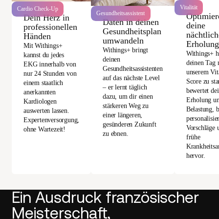
Vitalität
Cardio Check-Up
Gesundheitsassistent
Optimier
Dein Herz in
Daten in deinen
deine
professionellen
Gesundheitsplan
nächtlich
Händen
umwandeln
Erholung
Mit Withings+
Withings+ bringt
Withings+ hi
kannst du jedes
deinen
deinen Tag 
EKG innerhalb von
Gesundheitsassistenten
unserem Vita
nur 24 Stunden von
auf das nächste Level
Score zu sta
einem staatlich
– er lernt täglich
bewertet de
anerkannten
dazu, um dir einen
Erholung u
Kardiologen
stärkeren Weg zu
Belastung, b
auswerten lassen.
einer längeren,
personalisie
Expertenversorgung,
gesünderen Zukunft
Vorschläge 
ohne Wartezeit!
zu ebnen.
frühe
Krankheitsa
hervor.
Ein Ausdruck französischer
Meisterschaft,