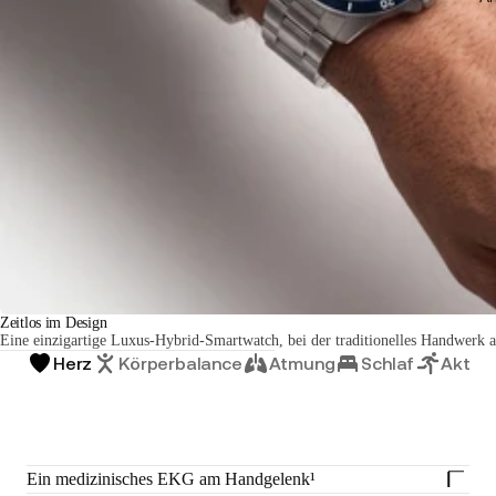
Zeitlos im Design
Eine einzigartige Luxus-Hybrid-Smartwatch, bei der traditionelles Handwerk auf
Herz
Körperbalance
Atmung
Schlaf
Aktivit
Ein medizinisches EKG am Handgelenk¹