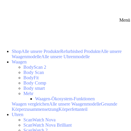
Menü 
Shop
Alle unsere Produkte
Refurbished Produkte
Alle unsere
Waagenmodelle
Alle unsere Uhrenmodelle
Waagen
BodyScan 2
Body Scan
BodyFit
Body Comp
Body smart
Mehr
Waagen-Ökosystem-Funktionen
Waagen vergleichen
Alle unsere Waagenmodelle
Gesunde
Körperzusammensetzung
Körperfettanteil
Uhren
ScanWatch Nova
ScanWatch Nova Brilliant
ScanWatch 2