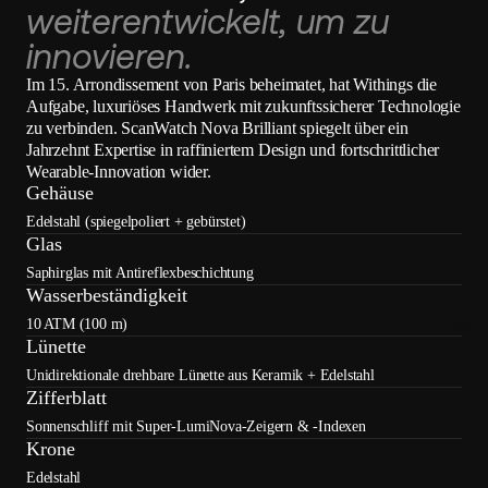
weiterentwickelt, um zu
innovieren.
Im 15. Arrondissement von Paris beheimatet, hat Withings die
Aufgabe, luxuriöses Handwerk mit zukunftssicherer Technologie
zu verbinden. ScanWatch Nova Brilliant spiegelt über ein
Jahrzehnt Expertise in raffiniertem Design und fortschrittlicher
Wearable-Innovation wider.
Gehäuse
Edelstahl (spiegelpoliert + gebürstet)
Glas
Saphirglas mit Antireflexbeschichtung
Wasserbeständigkeit
10 ATM (100 m)
Nach 
Lünette
Unidirektionale drehbare Lünette aus Keramik + Edelstahl
Zifferblatt
Sonnenschliff mit Super-LumiNova-Zeigern & -Indexen
Krone
Edelstahl