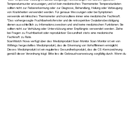
Temperaturmuster anzuzeigen, und ist kein medizinisches Thermometer. Temperaturdaten
sollten nicht zur Fiebererkennung oder zur Diagnose, Behandlung, Heilung oder Vorbeugung
von Krankheiten verwendet werden. Für genaue Messungen oder bei Symptomen
verwende ein klinisches Thermometer und konsultiere immer eine medizinische Fachkraft.
³Das vorhergesagte Fruchtbarkeitsfenster und die retrospektive Ovulationsbestätigung
dienen ausschließlich zu Informationszwecken und sind keine medizinischen Funktionen. Sie
sollten nicht zur Verhütung oder Unterstützung einer Empfängnis verwendet werden. Ziehe
bei Fragen zu Fruchtbarkeit oder reproduktiver Gesundheit stets eine medizinische
Fachkraft zu Rate.
ScanWatch Nova verfügt über das Medizinprodukt Scan Monitor. Scan Monitor ist ein von
Withings hergestelltes Medizinprodukt, das die Erkennung von Vorhofflimmern ermöglicht.
Dieses Medizinprodukt ist ein reguliertes Gesundheitsprodukt, das die CE-Kennzeichnung
gemäß dieser Verordnung trägt. Bitte lies die Gebrauchsanweisung sorgfältig durch. Wenn du
Zweifel an deinen Ergebnissen hast, wende dich an deinen Arzt. (24/10/2024)
€599,95
–
In den Warenkorb
Bleib informiert
Erhalte als Erste/r unsere neuesten Nachrichten, Gesundheitstipps
und Updates.
E-Mail
Facebook
Instagram
Youtube
Tiktok
Twitter
DE · EUR
WAAGEN
UHREN
IM EUROPÄISCHEN SHOP KAUFEN
FACHLEUTE