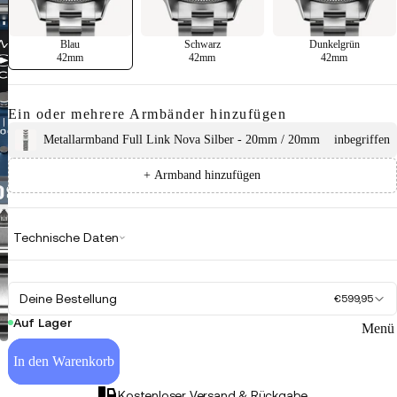
Blau
Schwarz
Dunkelgrün
42mm
42mm
42mm
Ein oder mehrere Armbänder hinzufügen
Metallarmband Full Link Nova Silber - 20mm / 20mm
inbegriffen
+ Armband hinzufügen
Technische Daten
Deine Bestellung
€599,95
Auf Lager
Menü 
In den Warenkorb
Kostenloser Versand & Rückgabe