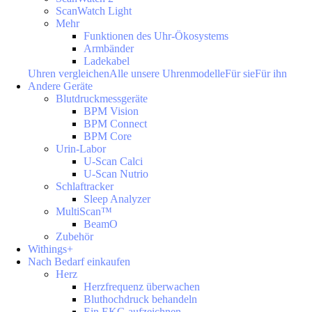
ScanWatch Light
Mehr
Funktionen des Uhr-Ökosystems
Armbänder
Ladekabel
Uhren vergleichen
Alle unsere Uhrenmodelle
Für sie
Für ihn
Andere Geräte
Blutdruckmessgeräte
BPM Vision
BPM Connect
BPM Core
Urin-Labor
U-Scan Calci
U-Scan Nutrio
Schlaftracker
Sleep Analyzer
MultiScan™
BeamO
Zubehör
Withings+
Nach Bedarf einkaufen
Herz
Herzfrequenz überwachen
Bluthochdruck behandeln
Ein EKG aufzeichnen