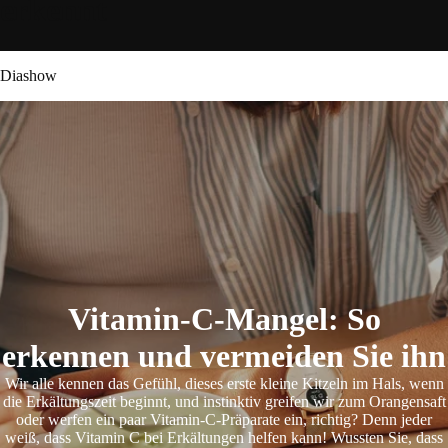
erkennt
Diashow
Vitamin-C-Mangel: So
erkennen und vermeiden Sie ihn
Wir alle kennen das Gefühl, dieses erste kleine Kitzeln im Hals, wenn
die Erkältungszeit beginnt, und instinktiv greifen wir zum Orangensaft
oder werfen ein paar Vitamin-C-Präparate ein, richtig? Denn jeder
weiß, dass Vitamin C bei Erkältungen helfen kann! Wussten Sie, dass