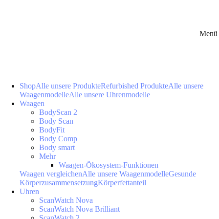
Menü 
Shop
Alle unsere Produkte
Refurbished Produkte
Alle unsere
Waagenmodelle
Alle unsere Uhrenmodelle
Waagen
BodyScan 2
Body Scan
BodyFit
Body Comp
Body smart
Mehr
Waagen-Ökosystem-Funktionen
Waagen vergleichen
Alle unsere Waagenmodelle
Gesunde
Körperzusammensetzung
Körperfettanteil
Uhren
ScanWatch Nova
ScanWatch Nova Brilliant
ScanWatch 2