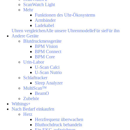
ScanWatch Light
Mehr
Funktionen des Uhr-Ökosystems
Armbänder
Ladekabel
Uhren vergleichen
Alle unsere Uhrenmodelle
Für sie
Für ihn
Andere Geräte
Blutdruckmessgeräte
BPM Vision
BPM Connect
BPM Core
Urin-Labor
U-Scan Calci
U-Scan Nutrio
Schlaftracker
Sleep Analyzer
MultiScan™
BeamO
Zubehör
Withings+
Nach Bedarf einkaufen
Herz
Herzfrequenz überwachen
Bluthochdruck behandeln
Ein EKG aufzeichnen