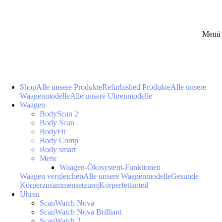
Menü 
Shop
Alle unsere Produkte
Refurbished Produkte
Alle unsere
Waagenmodelle
Alle unsere Uhrenmodelle
Waagen
BodyScan 2
Body Scan
BodyFit
Body Comp
Body smart
Mehr
Waagen-Ökosystem-Funktionen
Waagen vergleichen
Alle unsere Waagenmodelle
Gesunde
Körperzusammensetzung
Körperfettanteil
Uhren
ScanWatch Nova
ScanWatch Nova Brilliant
ScanWatch 2