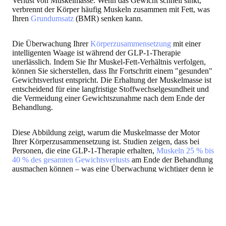
Verlust von Muskelmasse. Wenn das Gewicht schnell sinkt,
verbrennt der Körper häufig Muskeln zusammen mit Fett, was
Ihren
Grundumsatz
(BMR) senken kann.
Die Überwachung Ihrer
Körperzusammensetzung
mit einer
intelligenten Waage ist während der GLP-1-Therapie
unerlässlich. Indem Sie Ihr Muskel-Fett-Verhältnis verfolgen,
können Sie sicherstellen, dass Ihr Fortschritt einem "gesunden"
Gewichtsverlust entspricht. Die Erhaltung der Muskelmasse ist
entscheidend für eine langfristige Stoffwechselgesundheit und
die Vermeidung einer Gewichtszunahme nach dem Ende der
Behandlung.
Diese Abbildung zeigt, warum die Muskelmasse der Motor
Ihrer Körperzusammensetzung ist. Studien zeigen, dass bei
Personen, die eine GLP-1-Therapie erhalten,
Muskeln 25 % bis
40 % des gesamten Gewichtsverlusts
am Ende der Behandlung
ausmachen können – was eine Überwachung wichtiger denn je
macht.
Entdecken Sie unsere Auswahl an intelligenten Waagen,
um Ihren GLP-1-Gewichtsverlust einfach zu verfolgen