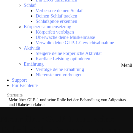
Schlaf
Verbessere deinen Schlaf
Deinen Schlaf tracken
Schlafapnoe erkennen
Körperzusammensetzung
Körperfett verfolgen
Überwache deine Muskelmasse
Verwalte deine GLP-1-Gewichtsabnahme
Aktivität
Steigere deine körperliche Aktivität
Kardiale Leistung optimieren
Ernährung
Menü 
Verfolge deine Ernährung
Nierensteinen vorbeugen
Support
Für Fachleute
Startseite
Mehr über GLP-1 und seine Rolle bei der Behandlung von Adipositas
und Diabetes erfahren
Mehr über GLP-1 und seine
Rolle bei der Behandlung von