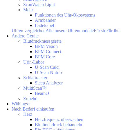
ScanWatch Light
Mehr
Funktionen des Uhr-Ökosystems
Armbänder
Ladekabel
Uhren vergleichen
Alle unsere Uhrenmodelle
Für sie
Für ihn
Andere Geräte
Blutdruckmessgeräte
BPM Vision
BPM Connect
BPM Core
Urin-Labor
U-Scan Calci
U-Scan Nutrio
Schlaftracker
Sleep Analyzer
MultiScan™
BeamO
Zubehör
Withings+
Nach Bedarf einkaufen
Herz
Herzfrequenz überwachen
Bluthochdruck behandeln
Ein EKG aufzeichnen