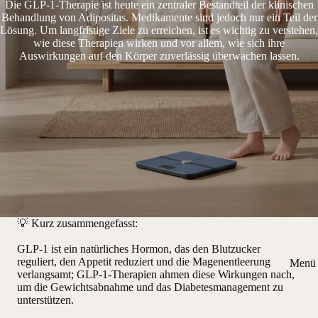
Die GLP-1-Therapie ist heute ein zentraler Bestandteil der klinischen
Behandlung von Adipositas. Medikamente sind jedoch nur ein Teil der
Lösung. Um langfristige Ziele zu erreichen, ist es wichtig zu verstehen,
wie diese Therapien wirken und vor allem, wie sich ihre
Auswirkungen auf den Körper zuverlässig überwachen lassen.
💡
Kurz zusammengefasst:
GLP-1 ist ein natürliches Hormon, das den Blutzucker
reguliert, den Appetit reduziert und die Magenentleerung
Menü 
verlangsamt; GLP-1-Therapien ahmen diese Wirkungen nach,
um die Gewichtsabnahme und das Diabetesmanagement zu
unterstützen.