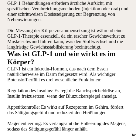
GLP-1-Behandlungen erfordern ärztliche Aufsicht, mit
spezifischen Verabreichungsmethoden (Injektion oder oral) und
einer schrittweisen Dosissteigerung zur Begrenzung von
Nebenwirkungen.
Die Messung der Körperzusammensetzung ist während einer
GLP-1-Therapie essenziell, da ein rascher Gewichtsverlust zu
Muskelschwund führen kann, was den Stoffwechsel und die
langfristige Gewichtsstabilisierung beeinträchtigt.
Was ist GLP-1 und wie wirkt es im
Körper?
GLP-1 ist ein Inkretin-Hormon, das nach dem Essen
natürlicherweise im Darm freigesetzt wird. Als wichtiger
Botenstoff erfüllt es drei wesentliche Funktionen:
Regulation des Insulins
: Es regt die Bauchspeicheldrüse an,
Insulin freizusetzen, wenn der Blutzuckerspiegel ansteigt.
Appetitkontrolle
: Es wirkt auf Rezeptoren im Gehirn, fördert
das Sättigungsgefühl und reduziert den Heißhunger.
Magenentleerung
: Es verlangsamt die Entleerung des Magens,
sodass das Sättigungsgefühl länger anhält.
An