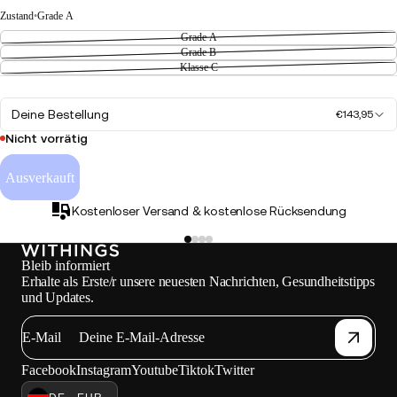
Zustand
•
Grade A
Grade A
Grade B
Klasse C
Deine Bestellung
€143,95
Nicht vorrätig
Ausverkauft
Kostenloser Versand & kostenlose Rücksendung
Bleib informiert
Erhalte als Erste/r unsere neuesten Nachrichten, Gesundheitstipps
und Updates.
E-Mail
Facebook
Instagram
Youtube
Tiktok
Twitter