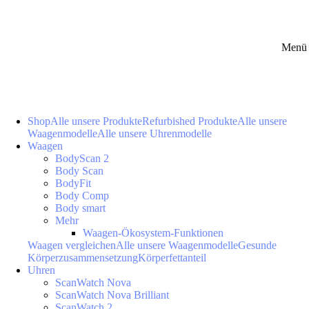
Menü 
Shop
Alle unsere Produkte
Refurbished Produkte
Alle unsere
Waagenmodelle
Alle unsere Uhrenmodelle
Waagen
BodyScan 2
Body Scan
BodyFit
Body Comp
Body smart
Mehr
Waagen-Ökosystem-Funktionen
Waagen vergleichen
Alle unsere Waagenmodelle
Gesunde
Körperzusammensetzung
Körperfettanteil
Uhren
ScanWatch Nova
ScanWatch Nova Brilliant
ScanWatch 2