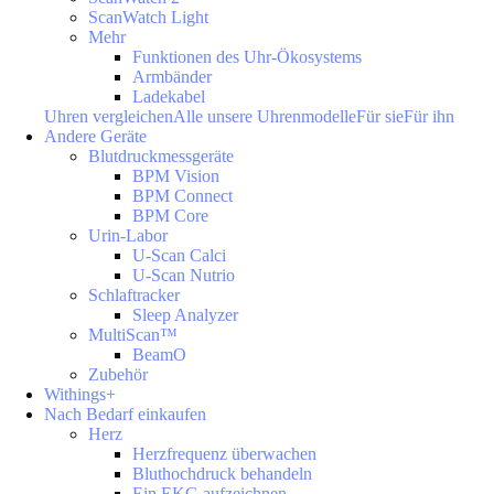
ScanWatch Light
Mehr
Funktionen des Uhr-Ökosystems
Armbänder
Ladekabel
Uhren vergleichen
Alle unsere Uhrenmodelle
Für sie
Für ihn
Andere Geräte
Blutdruckmessgeräte
BPM Vision
BPM Connect
BPM Core
Urin-Labor
U-Scan Calci
U-Scan Nutrio
Schlaftracker
Sleep Analyzer
MultiScan™
BeamO
Zubehör
Withings+
Nach Bedarf einkaufen
Herz
Herzfrequenz überwachen
Bluthochdruck behandeln
Ein EKG aufzeichnen