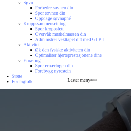
Søvn
Forbedre søvnen din
Spor søvnen din
Oppdage søvnapné
Kroppssammensetning
Spor kroppsfett
Overvåk muskelmassen din
Administrer vekttapet ditt med GLP-1
Aktivitet
Øk den fysiske aktiviteten din
Optimaliser hjerteprestasjonene dine
Ernæring
Spor ernæringen din
Forebygg nyrestein
Støtte
Laster meny
For fagfolk