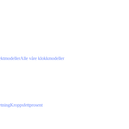
ektmodeller
Alle våre klokkmodeller
tning
Kroppsfettprosent