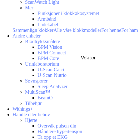
ScanWatch Light
Mer
Funksjoner i klokkøkosystemet
Armbånd
Ladekabel
Sammenlign klokker
Alle våre klokkmodeller
For henne
For ham
Andre enheter
Blodtrykksmålere
BPM Vision
BPM Connect
Vekter
BPM Core
Urinlaboratorium
U-Scan Calci
U-Scan Nutrio
Søvnsporer
Sleep Analyzer
MultiScan™
BeamO
Tilbehør
Withings+
Handle etter behov
Hjerte
Overvåk pulsen din
Håndtere hypertensjon
Ta opp et EKG