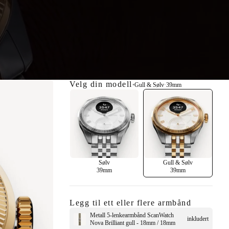
Velg din modell
•
Gull & Sølv
·
39mm
Sølv
Gull & Sølv
39mm
39mm
Legg til ett eller flere armbånd
Metall 5-lenkearmbånd ScanWatch
inkludert
Nova Brilliant gull - 18mm / 18mm