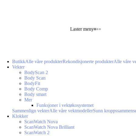
Laster meny
Butikk
Alle våre produkter
Rekondisjonerte produkter
Alle våre v
Vekter
BodyScan 2
Body Scan
BodyFit
Body Comp
Body smart
Mer
Funksjoner i vektøkosystemet
Sammenlign vekter
Alle våre vektmodeller
Sunn kroppssammense
Klokker
ScanWatch Nova
ScanWatch Nova Brilliant
ScanWatch 2