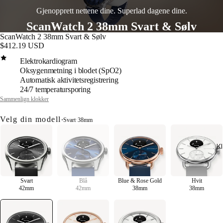
Gjenopprett nettene dine. Superlad dagene dine.
ScanWatch 2 38mm Svart & Sølv
ScanWatch 2 38mm Svart & Sølv
$412.19 USD
Elektrokardiogram
Oksygenmetning i blodet (SpO2)
Automatisk aktivitetsregistrering
24/7 temperatursporing
Sammenlign klokker
Velg din modell
•
Svart
·
38mm
K
Svart
Blå
Blue & Rose Gold
Hvit
42mm
42mm
38mm
38mm