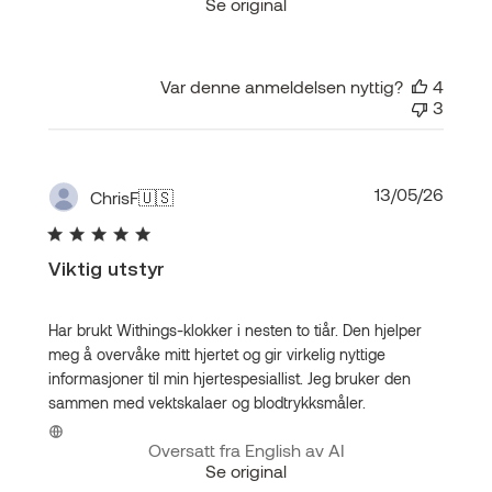
Se original
Var denne anmeldelsen nyttig?
4
3
Publis
13/05/26
ChrisF
🇺🇸
Viktig utstyr
Har brukt Withings-klokker i nesten to tiår. Den hjelper
meg å overvåke mitt hjertet og gir virkelig nyttige
informasjoner til min hjertespesiallist. Jeg bruker den
sammen med vektskalaer og blodtrykksmåler.
Oversatt fra English av AI
Se original