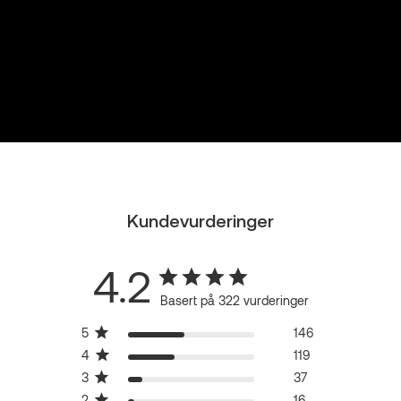
Kundevurderinger
4.2
Basert på 322 vurderinger
5
146
4
119
3
37
2
16