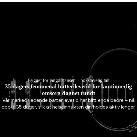
S
Bygget for langdistansen – bokstavelig talt
35 dagers fenomenal batterilevetid for kontinuerlig
omsorg døgnet rundt
Vår markedsledende batterilevetid har blitt enda bedre – nå
opptil 35 dager, slik at helseinnsikten din holdes aktiv lenger.