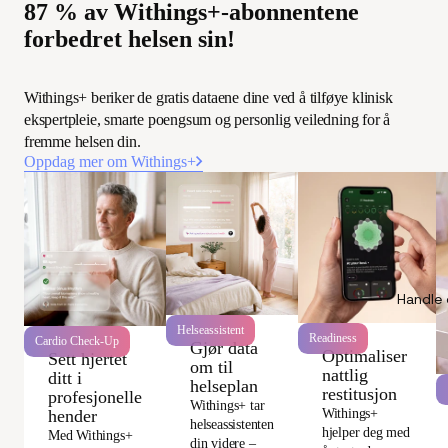
87 % av Withings+-abonnentene
forbedret helsen sin!
Withings+ beriker de gratis dataene dine ved å tilføye klinisk
ekspertpleie, smarte poengsum og personlig veiledning for å
fremme helsen din.
Oppdag mer om Withings+
Handle 
Helseassistent
Readiness
Cardio Check-Up
Gjør data
Optimaliser
Sett hjertet
om til
nattlig
ditt i
helseplan
restitusjon
profesjonelle
Withings+ tar
Withings+
hender
helseassistenten
hjelper deg med
Med Withings+
din videre –