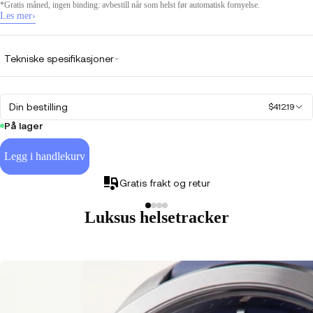
*Gratis måned, ingen binding: avbestill når som helst før automatisk fornyelse.
Les mer
›
Tekniske spesifikasjoner
Din bestilling
$412.19
På lager
Legg i handlekurv
Gratis frakt og retur
Luksus helsetracker
Andr