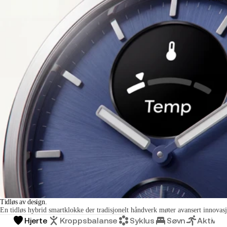
Tidløs av design.
En tidløs hybrid smartklokke der tradisjonelt håndverk møter avansert innovas
Hjerte
Kroppsbalanse
Syklus
Søvn
Aktivite