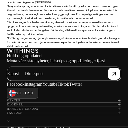
dine, kontakt legen din. (08/08/2025)
²Temperatursporing er utformet for å indikere avvik fra ditt typiske temperaturmønster og er
ikke et medisinsk termometer. Temperaturdata skal ikke brukes til å påvise feber, eller til å
diagnostisere, behandle, kurere eller forebygge sykdom. For nøyaktige målinger eller ved
symptomer, bruk et klinisk termometer og konsulter alltid helsepersonell.
³Det forutsagte fruktbarhetsvinduet og den retrospektive ovulasjonsbekreftelsen som
oppgis, er kun til informasjonsformål og er ikke medisinske funksjoner. Det bør ikke brukes til
kontroll eller støtte av unnfangelse. Rådfør deg alltid med helsepersonell for veiledning om
fertilitet eller reproduktiv helse.
⁴EKG- og uregelmessig hjerterytme-varslingsfunksjonene er ikke testet og er ikke beregnet
for bruk på personer med hjertepacemaker, implanterbar hjertestarter eller annen implantert
elektronisk enhet.
Hold deg oppdatert
Motta våre siste nyheter, helsetips og oppdateringer først.
E-post
Facebook
Instagram
Youtube
Tiktok
Twitter
NO · USD
VEKTER
KLOKKER
HANDLE I EUROPA
FAGFOLK