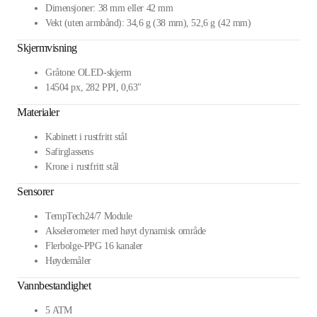
Dimensjoner: 38 mm eller 42 mm
Vekt (uten armbånd): 34,6 g (38 mm), 52,6 g (42 mm)
Skjermvisning
Gråtone OLED-skjerm
14504 px, 282 PPI, 0,63"
Materialer
Kabinett i rustfritt stål
Safirglassens
Krone i rustfritt stål
Sensorer
TempTech24/7 Module
Akselerometer med høyt dynamisk område
Flerbolge-PPG 16 kanaler
Høydemåler
Vannbestandighet
5 ATM