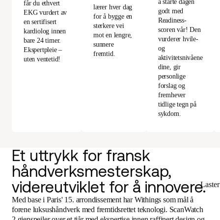
å starte dagen
får du ethvert
lærer hver dag
godt med
EKG vurdert av
for å bygge en
Readiness-
en sertifisert
sterkere vei
scoren vår! Den
kardiolog innen
mot en lengre,
vurderer hvile-
bare 24 timer.
sunnere
og
Ekspertpleie –
fremtid.
aktivitetsnivåene
uten ventetid!
dine, gir
personlige
forslag og
fremhever
tidlige tegn på
sykdom.
Et uttrykk for fransk
håndverksmesterskap,
videreutviklet for å innovere.
Laste
Med base i Paris' 15. arrondissement har Withings som mål å
forene luksushåndverk med fremtidsrettet teknologi. ScanWatch
2 gjenspeiler over et tiår med ekspertise innen raffinert design og