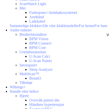
ScanWatch Light
Mer
Funksjoner i klokkøkosystemet
Armbånd
Ladekabel
Sammenlign klokker
Alle våre klokkmodeller
For henne
For ham
Andre enheter
Blodtrykksmålere
V
BPM Vision
BPM Connect
BPM Core
Urinlaboratorium
U-Scan Calci
U-Scan Nutrio
Søvnsporer
Sleep Analyzer
MultiScan™
BeamO
Tilbehør
Withings+
Handle etter behov
Hjerte
Overvåk pulsen din
Håndtere hypertensjon
Ta opp et EKG