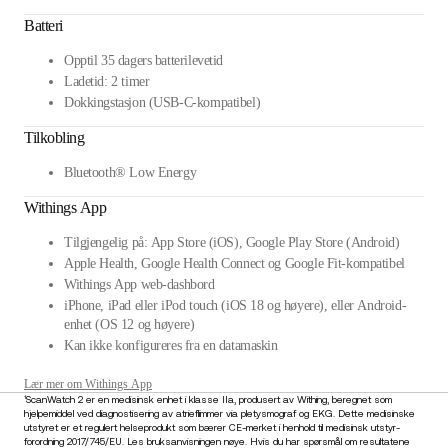
Batteri
Opptil 35 dagers batterilevetid
Ladetid: 2 timer
Dokkingstasjon (USB-C-kompatibel)
Tilkobling
Bluetooth® Low Energy
Withings App
Tilgjengelig på: App Store (iOS), Google Play Store (Android)
Apple Health, Google Health Connect og Google Fit-kompatibel
Withings App web-dashbord
iPhone, iPad eller iPod touch (iOS 18 og høyere), eller Android-
enhet (OS 12 og høyere)
Kan ikke konfigureres fra en datamaskin
Lær mer om Withings App
¹ScanWatch 2 er en medisinsk enhet i klasse IIa, produsert av Withing, beregnet som
hjelpemiddel ved diagnostisering av atrieflimmer via pletysmograf og EKG. Dette medisinske
utstyret er et regulert helseprodukt som bærer CE-merket i henhold til medisinsk utstyr-
forordning 2017/745/EU. Les bruksanvisningen nøye. Hvis du har spørsmål om resultatene