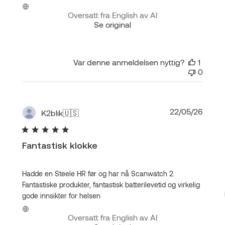
Oversatt fra English av AI
Se original
Var denne anmeldelsen nyttig?
1
0
Publis
22/05/26
K2blik
🇺🇸
Fantastisk klokke
Hadde en Steele HR før og har nå Scanwatch 2.
Fantastiske produkter, fantastisk batterilevetid og virkelig
gode innsikter for helsen
Oversatt fra English av AI