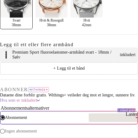
Svart
Hvit & Rosegull
Hvit
38mm
38mm
42mm
Legg til ett eller flere armbånd
Premium Sport fluoroelastomer-armbånd svart - 18mm /
inkludert
Sølv
+ Legg til et bånd
ABONNER
Dataene dine forblir gratis. Withings+ veileder deg mot et lengre, sunnere liv.
Hva som er inkludert
Abonnementsalternativer
1 måned gratis
Laste
Abonnement
Ingen abonnement