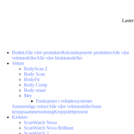
Laste
Butikk
Alle våre produkter
Rekondisjonerte produkter
Alle våre
vektmodeller
Alle våre klokkmodeller
Vekter
BodyScan 2
Body Scan
BodyFit
Body Comp
Body smart
Mer
Funksjoner i vektøkosystemet
Sammenlign vekter
Alle våre vektmodeller
Sunn
kroppssammensetning
Kroppsfettprosent
Klokker
ScanWatch Nova
ScanWatch Nova Brilliant
ScanWatch 2