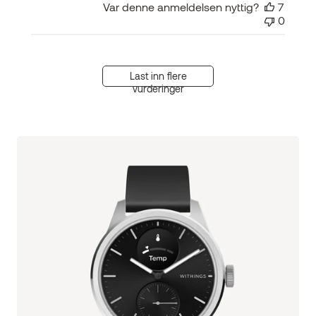
Var denne anmeldelsen nyttig?
7
0
Last inn flere
vurderinger