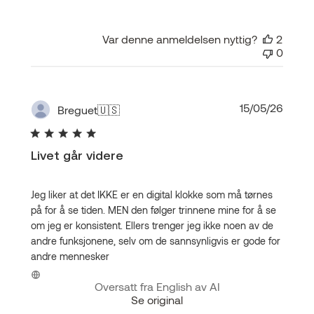
Var denne anmeldelsen nyttig?
2
0
Publis
15/05/26
Breguet
🇺🇸
Livet går videre
Jeg liker at det IKKE er en digital klokke som må tørnes
på for å se tiden. MEN den følger trinnene mine for å se
om jeg er konsistent. Ellers trenger jeg ikke noen av de
andre funksjonene, selv om de sannsynligvis er gode for
andre mennesker
Oversatt fra English av AI
Se original