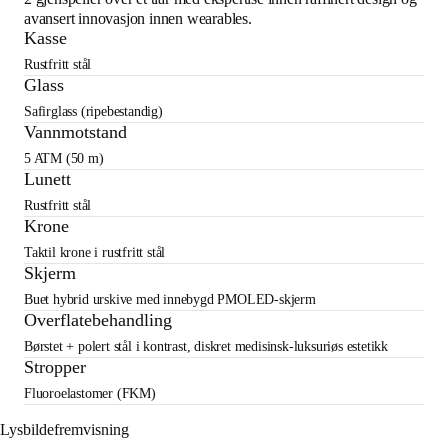
avansert innovasjon innen wearables.
Kasse
Rustfritt stål
Glass
Safirglass (ripebestandig)
Vannmotstand
5 ATM (50 m)
Lunett
Rustfritt stål
Krone
Taktil krone i rustfritt stål
Skjerm
Buet hybrid urskive med innebygd PMOLED-skjerm
Overflatebehandling
Børstet + polert stål i kontrast, diskret medisinsk-luksuriøs estetikk
Stropper
Fluoroelastomer (FKM)
Lysbildefremvisning