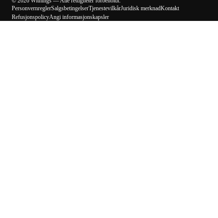
© 2026 Withings — Alle rettigheter forbeholdt.
Personvernregler
Salgsbetingelser
Tjenestevilkår
Juridisk merknad
Kontakt
Refusjonspolicy
Angi informasjonskapsler