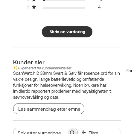
1
4
Skriv en vurdering
Kunder sier
AI-generert fra kundeanmeldelser.
For
ScanWatch 2 38mm Svart & Sølv får rosende ord for sin
vakre design, lange batterilevetid og omfattende
funksjoner for helseovervåking. Noen brukere har
imidlertid rapportert problemer med nøyaktigheten til
søvnovervåking og data.
Les sammendrag etter emne
Filtre