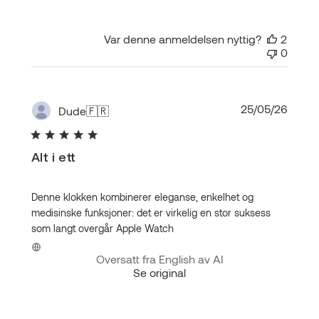
Var denne anmeldelsen nyttig?
2
0
Publis
25/05/26
Dude
🇫🇷
Alt i ett
Denne klokken kombinerer eleganse, enkelhet og
medisinske funksjoner: det er virkelig en stor suksess
som langt overgår Apple Watch
Oversatt fra English av AI
Se original