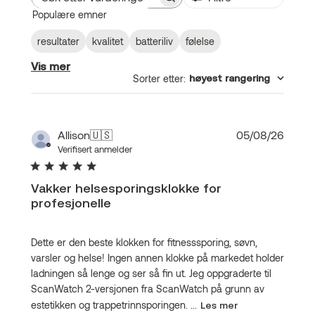
Søk
Populære emner
etter
vurderinger
resultater
kvalitet
batteriliv
følelse
Vis mer
Sorter etter
:
høyest rangering
Publis
Allison
🇺🇸
05/08/26
Verifisert anmelder
Vakker helsesporingsklokke for
profesjonelle
Dette er den beste klokken for fitnesssporing, søvn,
varsler og helse! Ingen annen klokke på markedet holder
ladningen så lenge og ser så fin ut. Jeg oppgraderte til
ScanWatch 2-versjonen fra ScanWatch på grunn av
estetikken og trappetrinnsporingen. ...
Les mer