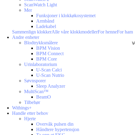
ScanWatch Light
Mer
Funksjoner i klokkøkosystemet
Armbånd
Ladekabel
Sammenlign klokker
Alle våre klokkmodeller
For henne
For ham
Andre enheter
Blodtrykksmålere
V
BPM Vision
BPM Connect
BPM Core
Urinlaboratorium
U-Scan Calci
U-Scan Nutrio
Søvnsporer
Sleep Analyzer
MultiScan™
BeamO
Tilbehør
Withings+
Handle etter behov
Hjerte
Overvåk pulsen din
Håndtere hypertensjon
Ta opp et EKG