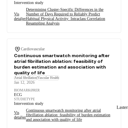
Intervention study
Determining Cluster-Specific Differences in the
Vis
Number of Days Required to Reliably Predict
detaljer
Habitual Physical Activity: Intraclass Correlation
Resampling Analysis
Cardiovascular
Continuous smartwatch monitoring after
atrial fibrillation ablation: feasibility of
burden estimation and association with
quality of life
Atrial fibrillation
Vascular Health
Jan 12, 2026
BIOMARKØRER
ECG
STUDIETYPE
Intervention study
Laste
Continuous smartwatch monitoring after atrial
Vis
fibrillation ablation: feasibility of burden estimation
detaljer
and association with quality of life