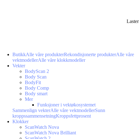
Laste
Butikk
Alle våre produkter
Rekondisjonerte produkter
Alle våre
vektmodeller
Alle våre klokkmodeller
Vekter
BodyScan 2
Body Scan
BodyFit
Body Comp
Body smart
Mer
Funksjoner i vektøkosystemet
Sammenlign vekter
Alle våre vektmodeller
Sunn
kroppssammensetning
Kroppsfettprosent
Klokker
ScanWatch Nova
ScanWatch Nova Brilliant
ScanWatch 2