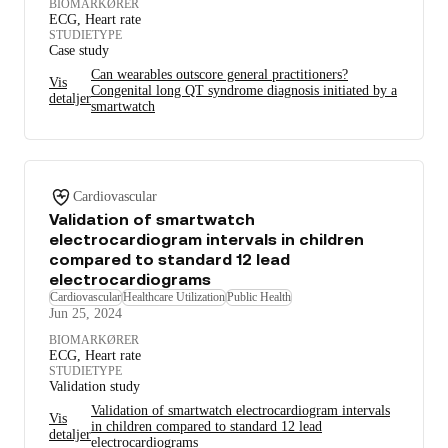
BIOMARKØRER
ECG, Heart rate
STUDIETYPE
Case study
Can wearables outscore general practitioners?
Vis
Congenital long QT syndrome diagnosis initiated by a
detaljer
smartwatch
Cardiovascular
Validation of smartwatch
electrocardiogram intervals in children
compared to standard 12 lead
electrocardiograms
Cardiovascular
Healthcare Utilization
Public Health
Jun 25, 2024
BIOMARKØRER
ECG, Heart rate
STUDIETYPE
Validation study
Validation of smartwatch electrocardiogram intervals
Vis
in children compared to standard 12 lead
detaljer
electrocardiograms