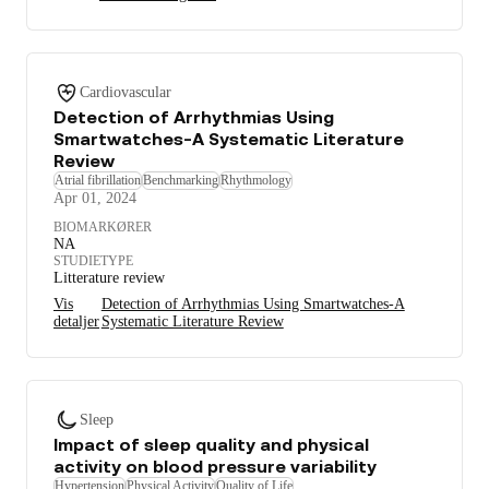
Cardiovascular
Detection of Arrhythmias Using
Smartwatches-A Systematic Literature
Review
Atrial fibrillation
Benchmarking
Rhythmology
Apr 01, 2024
BIOMARKØRER
NA
STUDIETYPE
Litterature review
Vis
Detection of Arrhythmias Using Smartwatches-A
detaljer
Systematic Literature Review
Sleep
Impact of sleep quality and physical
activity on blood pressure variability
Hypertension
Physical Activity
Quality of Life