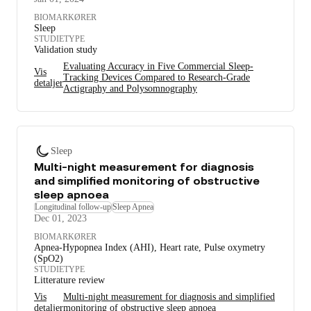
BIOMARKØRER
Sleep
STUDIETYPE
Validation study
Evaluating Accuracy in Five Commercial Sleep-
Vis
Tracking Devices Compared to Research-Grade
detaljer
Actigraphy and Polysomnography
Sleep
Multi-night measurement for diagnosis
and simplified monitoring of obstructive
sleep apnoea
Longitudinal follow-up
Sleep Apnea
Dec 01, 2023
BIOMARKØRER
Apnea-Hypopnea Index (AHI), Heart rate, Pulse oxymetry
(SpO2)
STUDIETYPE
Litterature review
Vis
Multi-night measurement for diagnosis and simplified
detaljer
monitoring of obstructive sleep apnoea