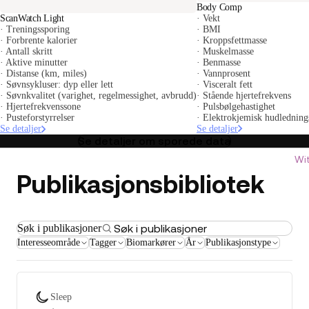
Body Comp
· Vekt
ScanWatch Light
· BMI
· Treningssporing
· Kroppsfettmasse
· Forbrente kalorier
· Muskelmasse
· Antall skritt
· Benmasse
· Aktive minutter
· Vannprosent
· Distanse (km, miles)
· Visceralt fett
· Søvnsykluser: dyp eller lett
· Stående hjertefrekvens
· Søvnkvalitet (varighet, regelmessighet, avbrudd)
· Pulsbølgehastighet
· Hjertefrekvenssone
· Elektrokjemisk hudledning
· Pusteforstyrrelser
Se detaljer
Se detaljer
Se detaljer om sporede data
Wi
Publikasjonsbibliotek
Søk i publikasjoner
Interesseområde
Tagger
Biomarkører
År
Publikasjonstype
Sleep