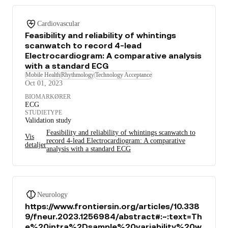
Cardiovascular
Feasibility and reliability of whintings
scanwatch to record 4-lead
Electrocardiogram: A comparative analysis
with a standard ECG
Mobile Health
Rhythmology
Technology Acceptance
Oct 01, 2023
BIOMARKØRER
ECG
STUDIETYPE
Validation study
Feasibility and reliability of whintings scanwatch to
Vis
record 4-lead Electrocardiogram: A comparative
detaljer
analysis with a standard ECG
Neurology
https://www.frontiersin.org/articles/10.338
9/fneur.2023.1256984/abstract#:~:text=Th
e%20intra%2Dsample%20variability%20w