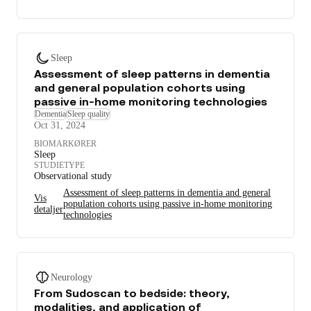
Sleep
Assessment of sleep patterns in dementia
and general population cohorts using
passive in-home monitoring technologies
Dementia
Sleep quality
Oct 31, 2024
BIOMARKØRER
Sleep
STUDIETYPE
Observational study
Assessment of sleep patterns in dementia and general
Vis
population cohorts using passive in-home monitoring
detaljer
technologies
Neurology
From Sudoscan to bedside: theory,
modalities, and application of