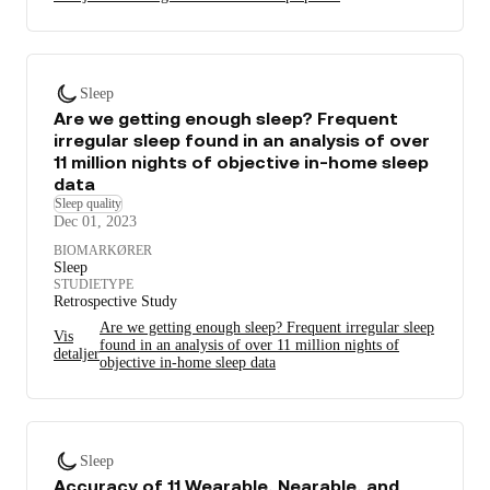
Sleep
Are we getting enough sleep? Frequent
irregular sleep found in an analysis of over
11 million nights of objective in-home sleep
data
Sleep quality
Dec 01, 2023
BIOMARKØRER
Sleep
STUDIETYPE
Retrospective Study
Are we getting enough sleep? Frequent irregular sleep
Vis
found in an analysis of over 11 million nights of
detaljer
objective in-home sleep data
Sleep
Accuracy of 11 Wearable, Nearable, and