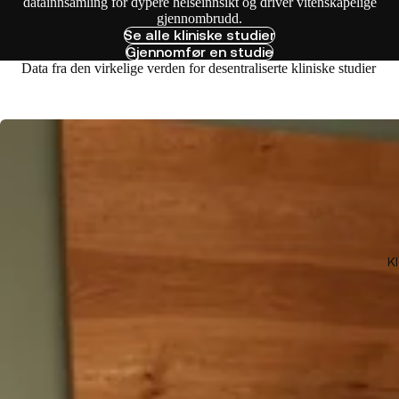
datainnsamling for dypere helseinnsikt og driver vitenskapelige
gjennombrudd.
Se alle kliniske studier
Gjennomfør en studie
Data fra den virkelige verden for desentraliserte kliniske studier
K