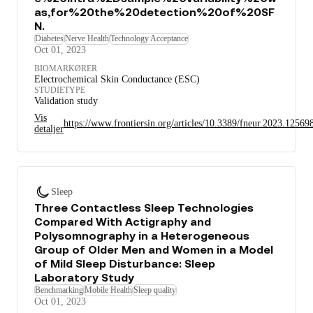
as,for%20the%20detection%20of%20SF
N.
Diabetes
Nerve Health
Technology Acceptance
Oct 01, 2023
BIOMARKØRER
Electrochemical Skin Conductance (ESC)
STUDIETYPE
Validation study
Vis
https://www.frontiersin.org/articles/10.3389/fneur.2023.
detaljer
Sleep
Three Contactless Sleep Technologies
Compared With Actigraphy and
Polysomnography in a Heterogeneous
Group of Older Men and Women in a Model
of Mild Sleep Disturbance: Sleep
Laboratory Study
Benchmarking
Mobile Health
Sleep quality
Oct 01, 2023