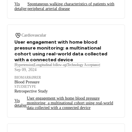
Vis
Spontaneous walking characteristics of patients with
detaljer
peripheral arterial disease
Cardiovascular
User engagement with home blood
pressure monitoring: a multinational
cohort using real-world data collected
with a connected device
Hypertension
Longitudinal follow-up
Technology Acceptance
Sep 09, 2024
BIOMARKØRER
Blood Pressure
STUDIETYPE
Retrospective Study
User engagement with home blood pressure
Vis
monitoring: a multinational cohort using real-world
detaljer
data collected with a connected device