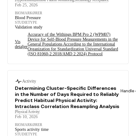
Feb 25, 2026
BIOMARKØRER
Blood Pressure
STUDIETYPE
Validation study
Accuracy of the Withings BPM Pro 2 (WPM07)
Device for Self-Blood Pressure Measurements in the
Vis
General Populations According to the International
detaljer
Organization for Standardization Universal Standard
(ISO 81060-2:2018/AMD 2:2024) Protocol
Activity
Determining Cluster-Specific Differences
Handle 
in the Number of Days Required to Reliably
Predict Habitual Physical Activity:
Intraclass Correlation Resampling Analysis
Physical Activity
Feb 10, 2026
BIOMARKØRER
Sports activity time
STUDIETYPE