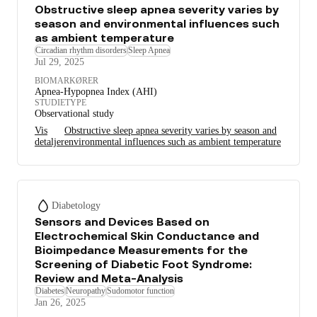
Obstructive sleep apnea severity varies by
season and environmental influences such
as ambient temperature
Circadian rhythm disorders
Sleep Apnea
Jul 29, 2025
BIOMARKØRER
Apnea-Hypopnea Index (AHI)
STUDIETYPE
Observational study
Vis
Obstructive sleep apnea severity varies by season and
detaljer
environmental influences such as ambient temperature
Diabetology
Sensors and Devices Based on
Electrochemical Skin Conductance and
Bioimpedance Measurements for the
Screening of Diabetic Foot Syndrome:
Review and Meta-Analysis
Diabetes
Neuropathy
Sudomotor function
Jan 26, 2025