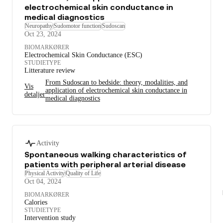
electrochemical skin conductance in
medical diagnostics
Neuropathy
Sudomotor function
Sudoscan
Oct 23, 2024
BIOMARKØRER
Electrochemical Skin Conductance (ESC)
STUDIETYPE
Litterature review
From Sudoscan to bedside: theory, modalities, and
Vis
application of electrochemical skin conductance in
detaljer
medical diagnostics
Activity
Spontaneous walking characteristics of
patients with peripheral arterial disease
Physical Activity
Quality of Life
Oct 04, 2024
BIOMARKØRER
Calories
STUDIETYPE
Intervention study