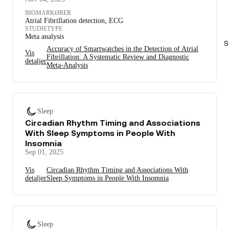
BIOMARKØRER
Atrial Fibrillation detection, ECG
STUDIETYPE
Meta analysis
S
Accuracy of Smartwatches in the Detection of Atrial
Vis
Fibrillation: A Systematic Review and Diagnostic
detaljer
Meta-Analysis
Sleep
Circadian Rhythm Timing and Associations
With Sleep Symptoms in People With
Insomnia
Sep 01, 2025
Vis
Circadian Rhythm Timing and Associations With
detaljer
Sleep Symptoms in People With Insomnia
Sleep