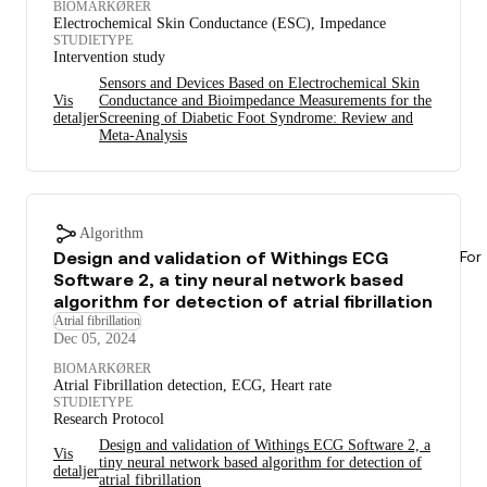
BIOMARKØRER
Electrochemical Skin Conductance (ESC), Impedance
STUDIETYPE
Intervention study
Sensors and Devices Based on Electrochemical Skin
Vis
Conductance and Bioimpedance Measurements for the
detaljer
Screening of Diabetic Foot Syndrome: Review and
Meta-Analysis
Algorithm
For
Design and validation of Withings ECG
Software 2, a tiny neural network based
algorithm for detection of atrial fibrillation
Atrial fibrillation
Dec 05, 2024
BIOMARKØRER
Atrial Fibrillation detection, ECG, Heart rate
STUDIETYPE
Research Protocol
Design and validation of Withings ECG Software 2, a
Vis
tiny neural network based algorithm for detection of
detaljer
atrial fibrillation