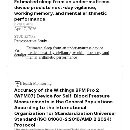
Estimated sleep from an under-mattress
device predicts next-day vigilance,
working memory, and mental arithmetic
performance
Sleep quality
Apr 17, 2026
STUDIETYPE
Retrospective Study
Estimated sleep from an under-mattress device
Vis
predicts next-day vigilance, working memory, and
detaljer
mental arithmetic performance
Health Monitoring
Accuracy of the Withings BPM Pro 2
(WPM07) Device for Self-Blood Pressure
Measurements in the General Populations
According to the International
Organization for Standardization Universal
Standard (ISO 81060-2:2018/AMD 2:2024)
Protocol
Hypertension
Remote Patient Monitoring
Technology Acceptance