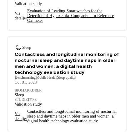
Validation study
Evaluation of Leading Smartwatches for the
Vis
Detection of Hypoxemia: Comparison to Reference
detaljer
Oximeter
Sleep
Contactless and longitudinal monitoring of
nocturnal sleep and daytime naps in older
men and women: a digital health
technology evaluation study
Benchmarking
Mobile Health
Sleep quality
Oct 01, 2023
BIOMARKØRER
Sleep
STUDIETYPE
Validation study
Contactless and longitudinal monitoring of nocturnal
Vis
sleep and daytime naps in older men and women: a
detaljer
digital health technology evaluation study