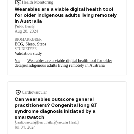
Health Monitoring
Wearables are a viable digital health tool
for older Indigenous adults living remotely
in Australia
Public Health
Aug 28, 2024
BIOMARKØRER
ECG, Sleep, Steps
STUDIETYPE
Validation study
Vis
Wearables are a viable digital health tool for older
detaljer
Indigenous adults living remotely in Australia
Cardiovascular
Can wearables outscore general
practitioners? Congenital long QT
syndrome diagnosis initiated by a
smartwatch
Cardiovascular
Heart Failure
Vascular Health
Jul 04, 2024