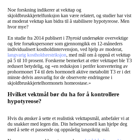
Noe forskning indikerer at vekttap og
skjoldbruskkjertelfunksjon kan være relatert, og studier har vist
at moderat vekttap kan bidra til å stabilisere hypotyreose. Men
hvor mye?
En studie fra 2014 publisert i
Thyroid
undersøkte overvektige
og fete forsøkspersoner som gjennomgikk en 12-måneders
individualisert kostholdintervensjon, ved hjelp av moderat,
langvarig kostholdsrestriksjon
, med mål om å oppnå et vekttap
på 5 til 10 prosent. Forskerne bemerket at etter vekttapet ble T3
redusert betydelig, og «en reduksjon i perifer konvertering av
prohormonet T4 til dets hormonelt aktive metabolitt T3 er i det
minste delvis ansvarlig for de observerte endringene i
skjoldbruskkjertelhormonets homeostase.»
Hvilket vektmål bør du ha for å kontrollere
hypotyreose?
Hvis du ønsker å sette et realistisk vekttapsmål, anbefaler vi at
du snakker med legen din. Din helsepersonell kan hjelpe deg
med å sette et passende og oppnåelig langsiktig mål.