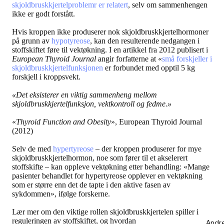
skjoldbruskkjertelproblemr er relatert
, selv om sammenhengen
ikke er godt forstått.
Hvis kroppen ikke produserer nok skjoldbruskkjertelhormoner
på grunn av
hypotyreose
, kan den resulterende nedgangen i
stoffskiftet føre til vektøkning. I en artikkel fra 2012 publisert i
European Thyroid Journal
angir forfatterne at «
små forskjeller i
skjoldbruskkjertelfunksjonen
er forbundet med opptil 5 kg
forskjell i kroppsvekt.
«Det eksisterer en viktig sammenheng mellom
skjoldbruskkjertelfunksjon, vektkontroll og fedme.»
«
Thyroid Function and Obesity
», European Thyroid Journal
(2012)
Selv de med
hypertyreose
– der kroppen produserer for mye
skjoldbruskkjertelhormon, noe som fører til et akselerert
stoffskifte – kan oppleve vektøkning etter behandling: «Mange
pasienter behandlet for hypertyreose opplever en vektøkning
som er større enn det de tapte i den aktive fasen av
sykdommen», ifølge forskerne.
Lær mer om den viktige rollen skjoldbruskkjertelen spiller i
reguleringen av stoffskiftet, og hvordan
Andr