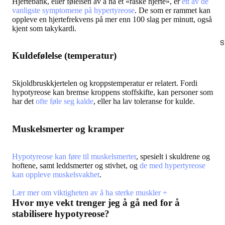
Hjertebank, eller følelsen av å ha et «raske hjerte», er
ett av de
vanligste symptomene på hypertyreose
. De som er rammet kan
oppleve en hjertefrekvens på mer enn 100 slag per minutt, også
kjent som takykardi.
S
Kuldefølelse (temperatur)
Skjoldbruskkjertelen og kroppstemperatur er relatert. Fordi
hypotyreose kan bremse kroppens stoffskifte, kan personer som
har det
ofte føle seg kalde
, eller ha lav toleranse for kulde.
Muskelsmerter og kramper
Hypotyreose kan føre til muskelsmerter
, spesielt i skuldrene og
hoftene, samt leddsmerter og stivhet, og
de med hypertyreose
kan oppleve muskelsvakhet
.
Lær mer om viktigheten av å ha sterke muskler +
Hvor mye vekt trenger jeg å gå ned for å
stabilisere hypotyreose?