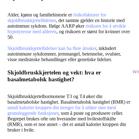
Alder, kjønn og familiehistorie er
risikofaktorer for
skjoldbruskkjertellidelser
, det samme gjelder en historie med
autoimmun sykdom. Ifølge AARP øker
risikoen for å utvikle
hypotyreose med alderen
, og risikoen er størst for kvinner over
50.
Skjoldbruskkjertellidelser kan ha flere årsaker
, inkludert
autoimmune sykdommer, jernmangel, betennelse, svulster,
visse medisinske behandlinger eller genetiske lidelser.
Wi
Skjoldbruskkjertelen og vekt: hva er
basalmetabolsk hastighet?
Skjoldbruskkjertelhormonene T3 og T4 øker din
basalmetabolske hastighet. Basalmetabolsk hastighet (BMR) er
antall kalorier kroppen din trenger for å utføre sine mest
grunnleggende funksjoner
, som å puste og produsere celler.
Begrepet brukes ofte om hverandre med hvilestoffskifte
(RMR), som er noe annet – det er antall kalorier kroppen din
bruker i hvile.