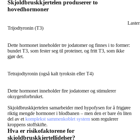
Skjoldbruskkjertelen produserer to
hovedhormoner
Laste
Trijodtyronin (T3)
Dette hormonet inneholder tre jodatomer og finnes i to former:
bundet T3, som fester seg til proteiner, og fritt T3, som ikke
gjør det.
Tetrajodtyronin (også kalt tyroksin eller T4)
Dette hormonet inneholder fire jodatomer og stimulerer
oksygenforbruket.
Skjoldbruskkjertelen samarbeider med hypofysen for å frigjøre
riktig mengde hormoner i blodbanen – men den er bare én liten
del av et
komplekst sammenkoblet system
som regulerer
kroppens stoffskifte.
Hva er risikofaktorene for
skjoldbruskkjertellidelser?