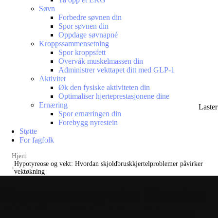
Søvn
Forbedre søvnen din
Spor søvnen din
Oppdage søvnapné
Kroppssammensetning
Spor kroppsfett
Overvåk muskelmassen din
Administrer vekttapet ditt med GLP-1
Aktivitet
Øk den fysiske aktiviteten din
Optimaliser hjerteprestasjonene dine
Ernæring
Laste
Spor ernæringen din
Forebygg nyrestein
Støtte
For fagfolk
Hjem
Hypotyreose og vekt: Hvordan skjoldbruskkjertelproblemer påvirker
vektøkning
Hypotyreose og vekt: Hvordan
skjoldbruskkjertelproblemer