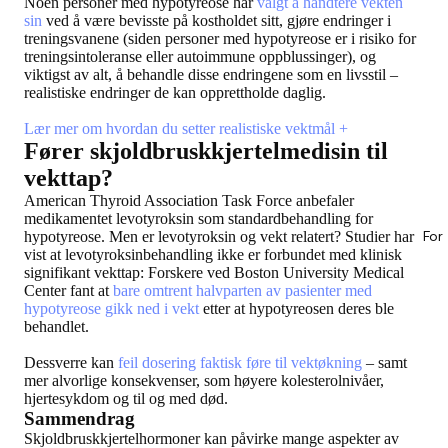
Noen personer med hypotyreose har
valgt å håndtere vekten
sin
ved å være bevisste på kostholdet sitt, gjøre endringer i
treningsvanene (siden personer med hypotyreose er i risiko for
treningsintoleranse eller autoimmune oppblussinger), og
viktigst av alt, å behandle disse endringene som en livsstil –
realistiske endringer de kan opprettholde daglig.
Lær mer om hvordan du setter realistiske vektmål +
Fører skjoldbruskkjertelmedisin til
vekttap?
American Thyroid Association Task Force anbefaler
medikamentet levotyroksin som standardbehandling for
hypotyreose. Men er levotyroksin og vekt relatert? Studier har
For
vist at levotyroksinbehandling ikke er forbundet med klinisk
signifikant vekttap: Forskere ved Boston University Medical
Center fant at
bare omtrent halvparten av pasienter med
hypotyreose gikk ned i vekt
etter at hypotyreosen deres ble
behandlet.
Dessverre kan
feil dosering faktisk føre til vektøkning
– samt
mer alvorlige konsekvenser, som høyere kolesterolnivåer,
hjertesykdom og til og med død.
Sammendrag
Skjoldbruskkjertelhormoner kan påvirke mange aspekter av