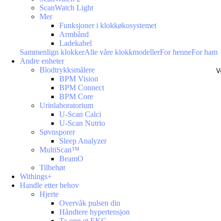
ScanWatch Light
Mer
Funksjoner i klokkøkosystemet
Armbånd
Ladekabel
Sammenlign klokker
Alle våre klokkmodeller
For henne
For ham
Andre enheter
Blodtrykksmålere
V
BPM Vision
BPM Connect
BPM Core
Urinlaboratorium
U-Scan Calci
U-Scan Nutrio
Søvnsporer
Sleep Analyzer
MultiScan™
BeamO
Tilbehør
Withings+
Handle etter behov
Hjerte
Overvåk pulsen din
Håndtere hypertensjon
Ta opp et EKG