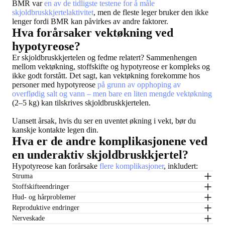
BMR var
en av de tidligste testene for å måle
skjoldbruskkjertelaktivitet
, men de fleste leger bruker den ikke
lenger fordi BMR kan påvirkes av andre faktorer.
Hva forårsaker vektøkning ved
hypotyreose?
Er skjoldbruskkjertelen og fedme relatert? Sammenhengen
mellom vektøkning, stoffskifte og hypotyreose er kompleks og
ikke godt forstått. Det sagt, kan vektøkning forekomme hos
personer med hypotyreose
på grunn av opphoping av
overflødig salt og vann – men bare en liten mengde vektøkning
(2–5 kg) kan tilskrives skjoldbruskkjertelen.
Uansett årsak, hvis du ser en uventet økning i vekt, bør du
kanskje kontakte legen din.
Hva er de andre komplikasjonene ved
en underaktiv skjoldbruskkjertel?
Hypotyreose kan forårsake
flere komplikasjoner
, inkludert:
Struma
Stoffskifteendringer
Hud- og hårproblemer
Reproduktive endringer
Nerveskade