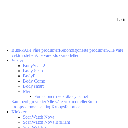
Laste
Butikk
Alle våre produkter
Rekondisjonerte produkter
Alle våre
vektmodeller
Alle våre klokkmodeller
Vekter
BodyScan 2
Body Scan
BodyFit
Body Comp
Body smart
Mer
Funksjoner i vektøkosystemet
Sammenlign vekter
Alle våre vektmodeller
Sunn
kroppssammensetning
Kroppsfettprosent
Klokker
ScanWatch Nova
ScanWatch Nova Brilliant
ScanWatch 2