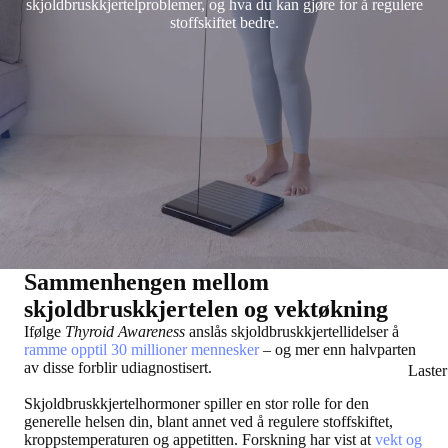
skjoldbruskkjertelproblemer, og hva du kan gjøre for å regulere
stoffskiftet bedre.
Sammenhengen mellom
skjoldbruskkjertelen og vektøkning
Ifølge
Thyroid Awareness
anslås skjoldbruskkjertellidelser å
ramme opptil 30 millioner mennesker
– og mer enn halvparten
av disse forblir udiagnostisert.
Laste
Skjoldbruskkjertelhormoner spiller en stor rolle for den
generelle helsen din, blant annet ved å regulere stoffskiftet,
kroppstemperaturen og appetitten. Forskning har vist at
vekt og