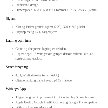
Ultraslankt design
Dimensjoner: 12,8 x 12,8 x 1,1 tommer / 325 x 325 x 25,6 mm
Skjerm
Klar og lettlest grafisk skjerm (2,8"), 320 x 240 piksler
Høyoppløselig LCD-fargeskjerm
Lagring og minne
Gratis og ubegrenset lagring av vektdata
Lagrer opptil 16 veiinger om gangen dersom vekten ikke kan
synkronisere trådløst
Strømforsyning
4x 1,5V alkaliske batterier (AAA)
Gjennomsnittlig batterilevetid på 15 måneder
Withings App
Tilgjengelig på: App Store (iOS), Google Play Store (Android)
Apple Health, Google Health Connect og Google Fit-kompatibel
Withings App web-dashbord