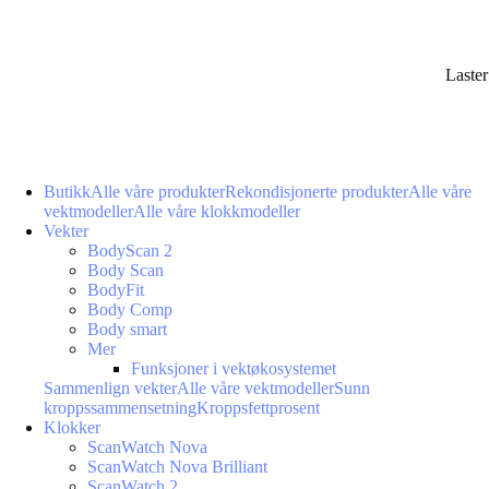
Laste
Butikk
Alle våre produkter
Rekondisjonerte produkter
Alle våre
vektmodeller
Alle våre klokkmodeller
Vekter
BodyScan 2
Body Scan
BodyFit
Body Comp
Body smart
Mer
Funksjoner i vektøkosystemet
Sammenlign vekter
Alle våre vektmodeller
Sunn
kroppssammensetning
Kroppsfettprosent
Klokker
ScanWatch Nova
ScanWatch Nova Brilliant
ScanWatch 2