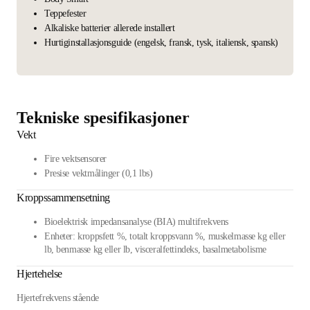
Teppefester
Alkaliske batterier allerede installert
Hurtiginstallasjonsguide (engelsk, fransk, tysk, italiensk, spansk)
Tekniske spesifikasjoner
Vekt
Fire vektsensorer
Presise vektmålinger (0,1 lbs)
Kroppssammensetning
Bioelektrisk impedansanalyse (BIA) multifrekvens
Enheter: kroppsfett %, totalt kroppsvann %, muskelmasse kg eller
lb, benmasse kg eller lb, visceralfettindeks, basalmetabolisme
Hjertehelse
Hjertefrekvens stående