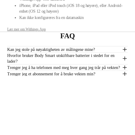
iPhone, iPad eller iPod touch (iOS 18 og høyere), eller Android-
enhet (OS 12 og høyere)
Kan ikke konfigureres fra en datamaskin
Lær mer om Withings App
FAQ
Kan jeg stole på nøyaktigheten av målingene mine?
Hvorfor bruker Body Smart utskiftbare batterier i stedet for en
lader?
Trenger jeg å ha telefonen med meg hver gang jeg trår på vekten?
Trenger jeg et abonnement for å bruke vekten min?
1 Som observert i vår Health Impact-rapport fra rundt 2025
2
Kilde
$117.49
–
Legg i handlekurv
Hold deg oppdatert
Motta våre siste nyheter, helsetips og oppdateringer først.
E-post
Facebook
Instagram
Youtube
Tiktok
Twitter
NO · USD