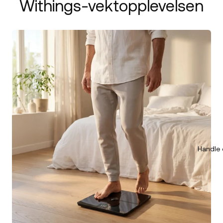
Withings-vektopplevelsen
Handle 