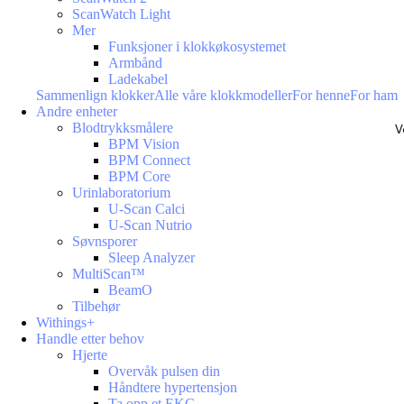
ScanWatch Light
Mer
Funksjoner i klokkøkosystemet
Armbånd
Ladekabel
Sammenlign klokker
Alle våre klokkmodeller
For henne
For ham
Andre enheter
Blodtrykksmålere
V
BPM Vision
BPM Connect
BPM Core
Urinlaboratorium
U-Scan Calci
U-Scan Nutrio
Søvnsporer
Sleep Analyzer
MultiScan™
BeamO
Tilbehør
Withings+
Handle etter behov
Hjerte
Overvåk pulsen din
Håndtere hypertensjon
Ta opp et EKG