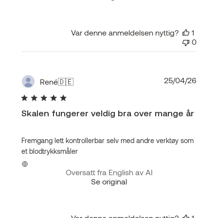
Var denne anmeldelsen nyttig?
1
0
Publis
25/04/26
René
🇩🇪
Skalen fungerer veldig bra over mange år
Fremgang lett kontrollerbar selv med andre verktøy som
et blodtrykksmåler
Oversatt fra English av AI
Se original
Var denne anmeldelsen nyttig?
1