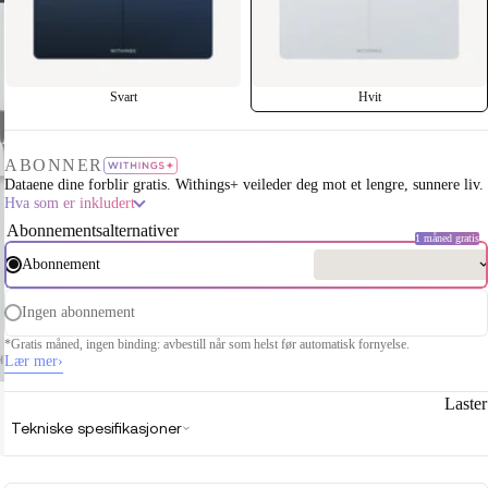
Svart
Hvit
ABONNER
Dataene dine forblir gratis. Withings+ veileder deg mot et lengre, sunnere liv.
Hva som er inkludert
Abonnementsalternativer
1 måned gratis
Abonnement
Ingen abonnement
*Gratis måned, ingen binding: avbestill når som helst før automatisk fornyelse.
Lær mer
›
Laste
Tekniske spesifikasjoner