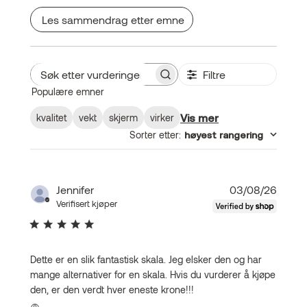
Les sammendrag etter emne
Filtre
Søk
Populære emner
etter
vurderinger
Vis mer
kvalitet
vekt
skjerm
virker
Sorter etter
:
høyest rangering
Publis
Jennifer
03/08/26
Verifisert kjøper
Dette er en slik fantastisk skala. Jeg elsker den og har
mange alternativer for en skala. Hvis du vurderer å kjøpe
den, er den verdt hver eneste krone!!!