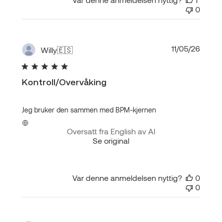
0
Publis
11/05/26
Willy
🇪🇸
Kontroll/Overvåking
Jeg bruker den sammen med BPM-kjernen
Oversatt fra English av AI
Se original
Var denne anmeldelsen nyttig?
0
0