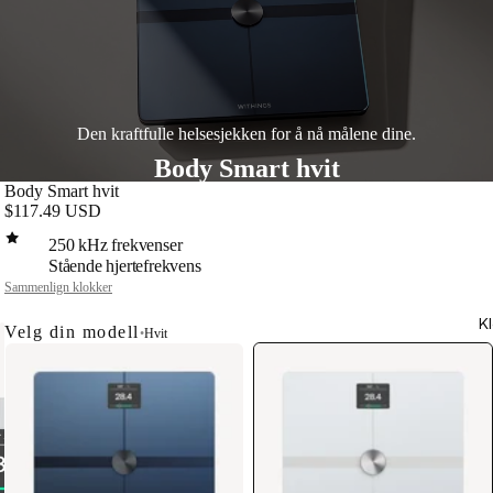
Den kraftfulle helsesjekken for å nå målene dine.
Body Smart hvit
Body Smart hvit
$117.49 USD
250 kHz frekvenser
Stående hjertefrekvens
Sammenlign klokker
K
Velg din modell
•
Hvit