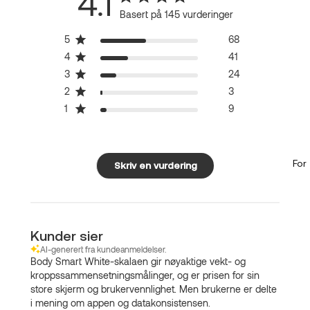
4.1
Basert på 145 vurderinger
5
68
4
41
3
24
2
3
1
9
For
Skriv en vurdering
Kunder sier
AI-generert fra kundeanmeldelser.
Body Smart White-skalaen gir nøyaktige vekt- og
kroppssammensetningsmålinger, og er prisen for sin
store skjerm og brukervennlighet. Men brukerne er delte
i mening om appen og datakonsistensen.