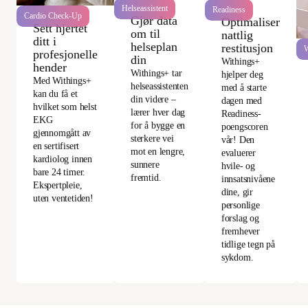
Helseassistent
Readiness
Cardio Check-Up
Gjør data
Optimaliser
Sett hjertet
om til
nattlig
ditt i
helseplan
restitusjon
W
profesjonelle
din
Withings+
hender
Withings+ tar
hjelper deg
Med Withings+
helseassistenten
med å starte
kan du få et
din videre –
dagen med
hvilket som helst
lærer hver dag
Readiness-
EKG
for å bygge en
poengscoren
gjennomgått av
sterkere vei
vår! Den
en sertifisert
mot en lengre,
evaluerer
kardiolog innen
sunnere
hvile- og
bare 24 timer.
fremtid.
innsatsnivåene
Ekspertpleie,
dine, gir
uten ventetiden!
personlige
forslag og
fremhever
tidlige tegn på
sykdom.