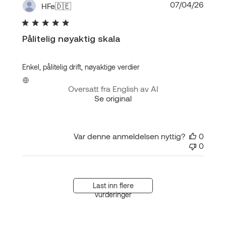
Publis
07/04/26
HFe
🇩🇪
Pålitelig nøyaktig skala
Enkel, pålitelig drift, nøyaktige verdier
Oversatt fra English av AI
Se original
Var denne anmeldelsen nyttig?
0
0
Last inn flere
vurderinger