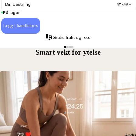
Din bestilling
$117.49
På lager
Legg i handlekurv
Gratis frakt og retur
Smart vekt for ytelse
Andr