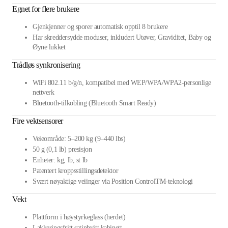
Egnet for flere brukere
Gjenkjenner og sporer automatisk opptil 8 brukere
Har skreddersydde moduser, inkludert Utøver, Graviditet, Baby og
Øyne lukket
Trådløs synkronisering
WiFi 802.11 b/g/n, kompatibel med WEP/WPA/WPA2-personlige
nettverk
Bluetooth-tilkobling (Bluetooth Smart Ready)
Fire vektsensorer
Veieområde: 5–200 kg (9–440 lbs)
50 g (0,1 lb) presisjon
Enheter: kg, lb, st lb
Patentert kroppsstillingsdetektor
Svært nøyaktige veiinger via Position ControlTM-teknologi
Vekt
Plattform i høystyrkeglass (herdet)
Lakkeringsfritt satinhvitt kabinett