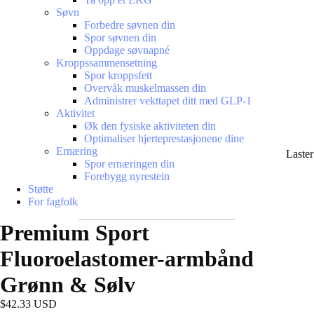
Søvn
Forbedre søvnen din
Spor søvnen din
Oppdage søvnapné
Kroppssammensetning
Spor kroppsfett
Overvåk muskelmassen din
Administrer vekttapet ditt med GLP-1
Aktivitet
Øk den fysiske aktiviteten din
Optimaliser hjerteprestasjonene dine
Ernæring
Laste
Spor ernæringen din
Forebygg nyrestein
Støtte
For fagfolk
Premium Sport
Fluoroelastomer-armbånd
Grønn & Sølv
$42.33 USD