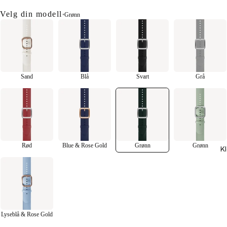
Velg din modell
•
Grønn
Sand
Blå
Svart
Grå
Rød
Blue & Rose Gold
Grønn
Grønn
K
Lyseblå & Rose Gold