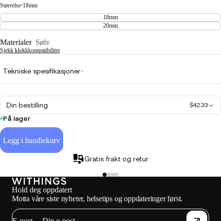
Størrelse
•
18mm
18mm
20mm
Materialer
Sølv
Sjekk klokkkompatibilitet
Tekniske spesifikasjoner
Din bestilling
$42.33
På lager
Legg i handlekurv
Gratis frakt og retur
Laste
Hold deg oppdatert
Motta våre siste nyheter, helsetips og oppdateringer først.
E-post