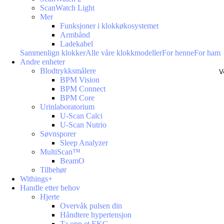
ScanWatch Light
Mer
Funksjoner i klokkøkosystemet
Armbånd
Ladekabel
Sammenlign klokker
Alle våre klokkmodeller
For henne
For ham
Andre enheter
Blodtrykksmålere
V
BPM Vision
BPM Connect
BPM Core
Urinlaboratorium
U-Scan Calci
U-Scan Nutrio
Søvnsporer
Sleep Analyzer
MultiScan™
BeamO
Tilbehør
Withings+
Handle etter behov
Hjerte
Overvåk pulsen din
Håndtere hypertensjon
Ta opp et EKG