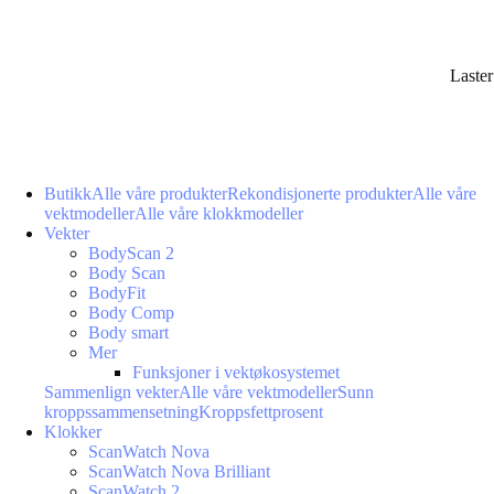
Laste
Butikk
Alle våre produkter
Rekondisjonerte produkter
Alle våre
vektmodeller
Alle våre klokkmodeller
Vekter
BodyScan 2
Body Scan
BodyFit
Body Comp
Body smart
Mer
Funksjoner i vektøkosystemet
Sammenlign vekter
Alle våre vektmodeller
Sunn
kroppssammensetning
Kroppsfettprosent
Klokker
ScanWatch Nova
ScanWatch Nova Brilliant
ScanWatch 2