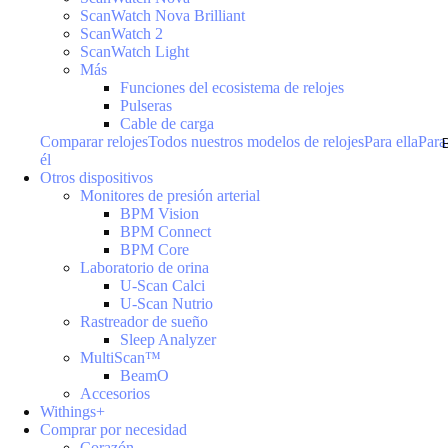
ScanWatch Nova Brilliant
ScanWatch 2
ScanWatch Light
Más
Funciones del ecosistema de relojes
Pulseras
Cable de carga
Comparar relojes
Todos nuestros modelos de relojes
Para ella
Para
él
Otros dispositivos
Monitores de presión arterial
BPM Vision
BPM Connect
BPM Core
Laboratorio de orina
U-Scan Calci
U-Scan Nutrio
Rastreador de sueño
Sleep Analyzer
MultiScan™
BeamO
Accesorios
Withings+
Comprar por necesidad
Corazón