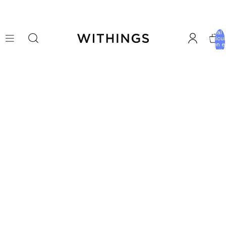
Total 
artícu
en e
carrito