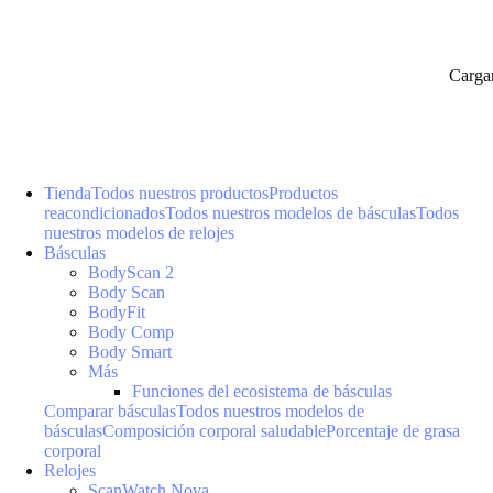
Carga
Tienda
Todos nuestros productos
Productos
reacondicionados
Todos nuestros modelos de básculas
Todos
nuestros modelos de relojes
Básculas
BodyScan 2
Body Scan
BodyFit
Body Comp
Body Smart
Más
Funciones del ecosistema de básculas
Comparar básculas
Todos nuestros modelos de
básculas
Composición corporal saludable
Porcentaje de grasa
corporal
Relojes
ScanWatch Nova