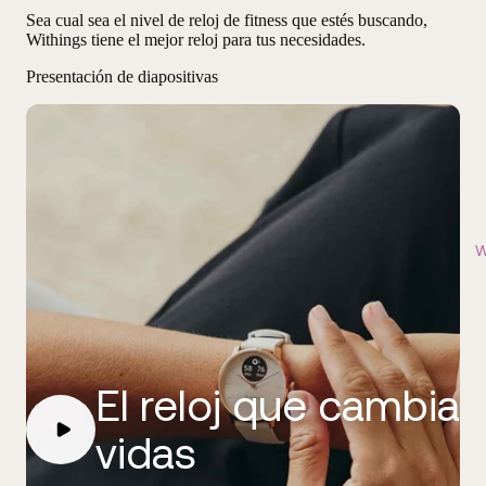
Sea cual sea el nivel de reloj de fitness que estés buscando,
Withings tiene el mejor reloj para tus necesidades
.
Presentación de diapositivas
W
El reloj que cambia
vidas