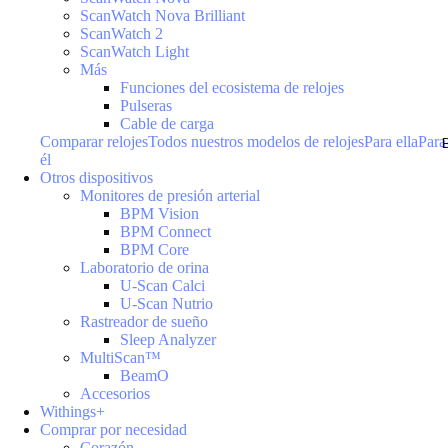
ScanWatch Nova Brilliant
ScanWatch 2
ScanWatch Light
Más
Funciones del ecosistema de relojes
Pulseras
Cable de carga
Comparar relojes
Todos nuestros modelos de relojes
Para ella
Para
él
Otros dispositivos
Monitores de presión arterial
BPM Vision
BPM Connect
BPM Core
Laboratorio de orina
U-Scan Calci
U-Scan Nutrio
Rastreador de sueño
Sleep Analyzer
MultiScan™
BeamO
Accesorios
Withings+
Comprar por necesidad
Corazón