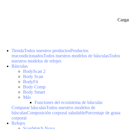
Carga
Tienda
Todos nuestros productos
Productos
reacondicionados
Todos nuestros modelos de básculas
Todos
nuestros modelos de relojes
Básculas
BodyScan 2
Body Scan
BodyFit
Body Comp
Body Smart
Más
Funciones del ecosistema de básculas
Comparar básculas
Todos nuestros modelos de
básculas
Composición corporal saludable
Porcentaje de grasa
corporal
Relojes
ScanWatch Nova