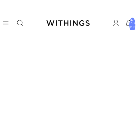
Total 
artícu
en e
carrito