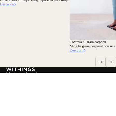
Elige ahora el mejor reloj deportivo para mujer
Descubrir
Controla tu grasa corporal
Mide tu grasa corporal con una
Descubrir
Mantente informado
Recibe primero nuestras últimas noticias, consejos de salud y
novedades.
Email
Facebook
Instagram
Youtube
Tiktok
Twitter
ES · EUR