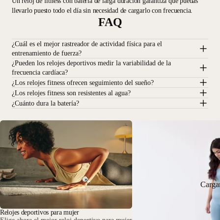
Un reloj de fitness con batería de larga duración garantiza que puedas
llevarlo puesto todo el día sin necesidad de cargarlo con frecuencia.
FAQ
¿Cuál es el mejor rastreador de actividad física para el
entrenamiento de fuerza?
¿Pueden los relojes deportivos medir la variabilidad de la
frecuencia cardíaca?
¿Los relojes fitness ofrecen seguimiento del sueño?
¿Los relojes fitness son resistentes al agua?
¿Cuánto dura la batería?
Carga
Relojes deportivos para mujer