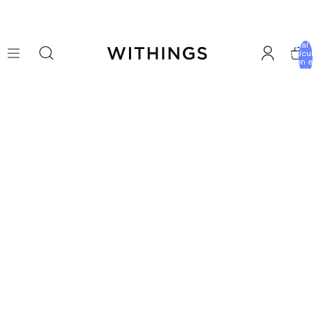
Total 
artícu
en e
carrito