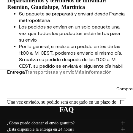
Departamentos y territorios de ultramar:
Reunión, Guadalupe, Martinica
Su paquete se preparará y enviará desde Francia
metropolitana.
Los pedidos se envían en un solo paquete una
vez que todos los productos están listos para
su envío.
Por lo general, si realiza un pedido antes de las
11:00 a. M. CEST, podemos enviarlo el mismo día.
Si realiza su pedido después de las 11:00 a. M.
CEST, su pedido se enviará el siguiente día hábil.
Entrega
Transportistas y envío
Más información
Comprar
Una vez enviado, su pedido será entregado en un plazo de
FAQ
¿Cómo puedo obtener el envío gratuito?
¿Está disponible la entrega en 24 horas?