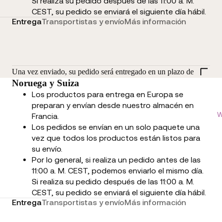
Si realiza su pedido después de las 11:00 a. M.
CEST, su pedido se enviará el siguiente día hábil.
Entrega
Transportistas y envío
Más información
Una vez enviado, su pedido será entregado en un plazo de
Noruega y Suiza
Los productos para entrega en Europa se
preparan y envían desde nuestro almacén en
W
Francia.
Los pedidos se envían en un solo paquete una
vez que todos los productos están listos para
su envío.
Por lo general, si realiza un pedido antes de las
11:00 a. M. CEST, podemos enviarlo el mismo día.
Si realiza su pedido después de las 11:00 a. M.
CEST, su pedido se enviará el siguiente día hábil.
Entrega
Transportistas y envío
Más información