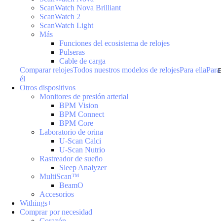
ScanWatch Nova Brilliant
ScanWatch 2
ScanWatch Light
Más
Funciones del ecosistema de relojes
Pulseras
Cable de carga
Comparar relojes
Todos nuestros modelos de relojes
Para ella
Para
él
Otros dispositivos
Monitores de presión arterial
BPM Vision
BPM Connect
BPM Core
Laboratorio de orina
U-Scan Calci
U-Scan Nutrio
Rastreador de sueño
Sleep Analyzer
MultiScan™
BeamO
Accesorios
Withings+
Comprar por necesidad
Corazón