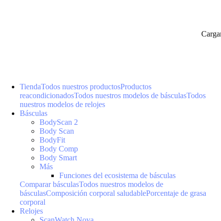
Carga
Tienda
Todos nuestros productos
Productos
reacondicionados
Todos nuestros modelos de básculas
Todos
nuestros modelos de relojes
Básculas
BodyScan 2
Body Scan
BodyFit
Body Comp
Body Smart
Más
Funciones del ecosistema de básculas
Comparar básculas
Todos nuestros modelos de
básculas
Composición corporal saludable
Porcentaje de grasa
corporal
Relojes
ScanWatch Nova