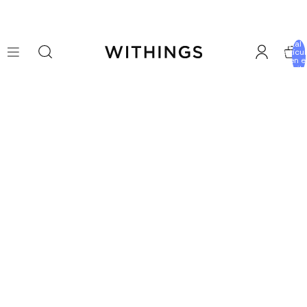
Total 
artícu
en e
carrito