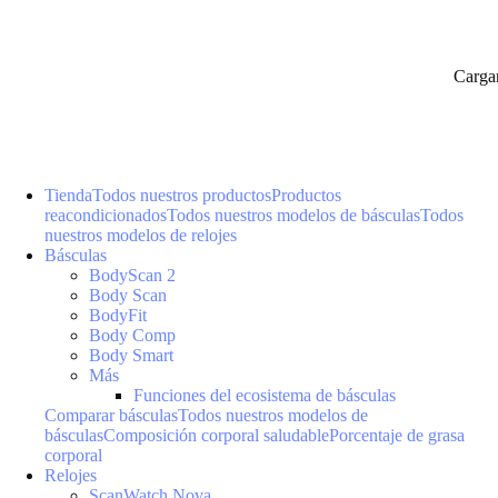
Carga
Tienda
Todos nuestros productos
Productos
reacondicionados
Todos nuestros modelos de básculas
Todos
nuestros modelos de relojes
Básculas
BodyScan 2
Body Scan
BodyFit
Body Comp
Body Smart
Más
Funciones del ecosistema de básculas
Comparar básculas
Todos nuestros modelos de
básculas
Composición corporal saludable
Porcentaje de grasa
corporal
Relojes
ScanWatch Nova