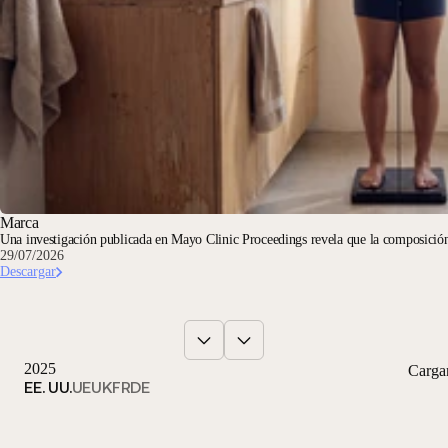
Marca
Una investigación publicada en Mayo Clinic Proceedings revela que la composición
29/07/2026
Descargar
2025
Carga
EE. UU.
UE
UK
FR
DE