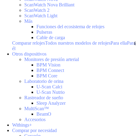
ScanWatch Nova Brilliant
ScanWatch 2
ScanWatch Light
Más
Funciones del ecosistema de relojes
Pulseras
Cable de carga
Comparar relojes
Todos nuestros modelos de relojes
Para ella
Para
él
Otros dispositivos
Monitores de presión arterial
BPM Vision
BPM Connect
BPM Core
Laboratorio de orina
U-Scan Calci
U-Scan Nutrio
Rastreador de sueño
Sleep Analyzer
MultiScan™
BeamO
Accesorios
Withings+
Comprar por necesidad
Corazón