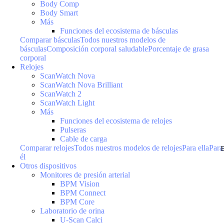
Body Comp
Body Smart
Más
Funciones del ecosistema de básculas
Comparar básculas
Todos nuestros modelos de
básculas
Composición corporal saludable
Porcentaje de grasa
corporal
Relojes
ScanWatch Nova
ScanWatch Nova Brilliant
ScanWatch 2
ScanWatch Light
Más
Funciones del ecosistema de relojes
Pulseras
Cable de carga
Comparar relojes
Todos nuestros modelos de relojes
Para ella
Para
él
Otros dispositivos
Monitores de presión arterial
BPM Vision
BPM Connect
BPM Core
Laboratorio de orina
U-Scan Calci