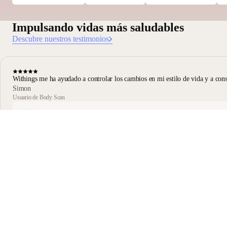
Impulsando vidas más saludables
Descubre nuestros testimonios
Withings me ha ayudado a controlar los cambios en mi estilo de vida y a con
Simon
Usuario de Body Scan
Body Scan negro
Mantente informado
Recibe primero nuestras últimas noticias, consejos de salud y
novedades.
Email
Facebook
Instagram
Youtube
Tiktok
Twitter