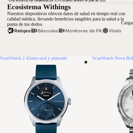
*Esta encuesta fue completada por 3.274 usuarios distintos en junio de 2025.
Ecosistema Withings
Nuestros dispositivos ofrecen datos de salud en tiempo real con
calidad médica, llevando beneficios tangibles para la salud a la
Carga
punta de tus dedos.
Relojes
Básculas
Monitores de PA
Vitals
ScanWatch 2 42mm azul y plateado
ScanWatch Nova Bril