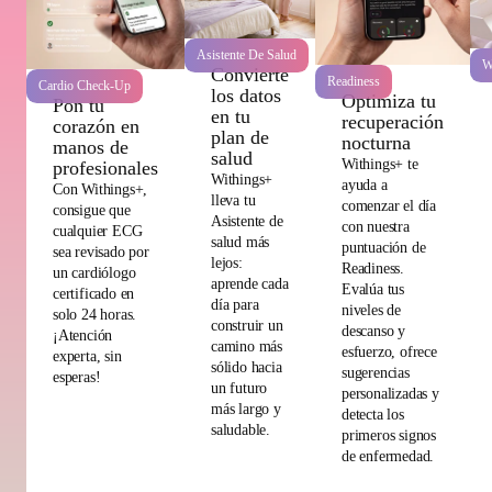
Asistente De Salud
W
Convierte
Readiness
Cardio Check-Up
los datos
Optimiza tu
Pon tu
en tu
recuperación
corazón en
plan de
nocturna
manos de
salud
Withings+ te
profesionales
Withings+
ayuda a
Con Withings+,
lleva tu
comenzar el día
consigue que
Asistente de
con nuestra
cualquier ECG
salud más
puntuación de
sea revisado por
lejos:
Readiness.
un cardiólogo
aprende cada
Evalúa tus
certificado en
día para
niveles de
solo 24 horas.
construir un
descanso y
¡Atención
camino más
esfuerzo, ofrece
experta, sin
sólido hacia
sugerencias
esperas!
un futuro
personalizadas y
más largo y
detecta los
saludable.
primeros signos
de enfermedad.