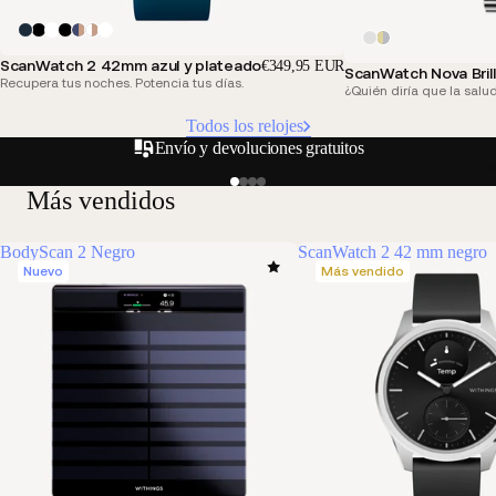
ScanWatch 2 42mm azul y plateado
€349,95 EUR
ScanWatch Nova Bril
Recupera tus noches. Potencia tus días.
¿Quién diría que la salu
Todos los relojes
Envío y devoluciones gratuitos
Otros
Más vendidos
BodyScan 2 Negro
ScanWatch 2 42 mm negro
Nuevo
Más vendido