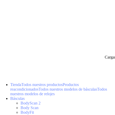
Carga
Tienda
Todos nuestros productos
Productos
reacondicionados
Todos nuestros modelos de básculas
Todos
nuestros modelos de relojes
Básculas
BodyScan 2
Body Scan
BodyFit