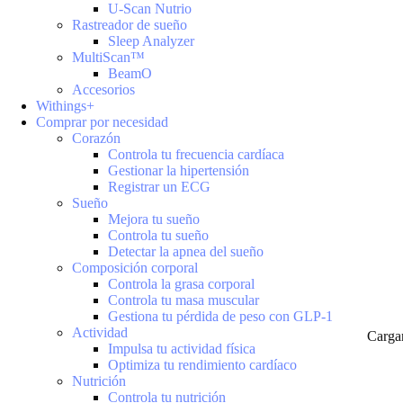
U-Scan Nutrio
Rastreador de sueño
Sleep Analyzer
MultiScan™
BeamO
Accesorios
Withings+
Comprar por necesidad
Corazón
Controla tu frecuencia cardíaca
Gestionar la hipertensión
Registrar un ECG
Sueño
Mejora tu sueño
Controla tu sueño
Detectar la apnea del sueño
Composición corporal
Controla la grasa corporal
Controla tu masa muscular
Gestiona tu pérdida de peso con GLP-1
Actividad
Carga
Impulsa tu actividad física
Optimiza tu rendimiento cardíaco
Nutrición
Controla tu nutrición