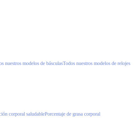
s nuestros modelos de básculas
Todos nuestros modelos de relojes
ión corporal saludable
Porcentaje de grasa corporal