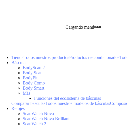
Cargando menú
Tienda
Todos nuestros productos
Productos reacondicionados
Todo
Básculas
BodyScan 2
Body Scan
BodyFit
Body Comp
Body Smart
Más
Funciones del ecosistema de básculas
Comparar básculas
Todos nuestros modelos de básculas
Composic
Relojes
ScanWatch Nova
ScanWatch Nova Brilliant
ScanWatch 2