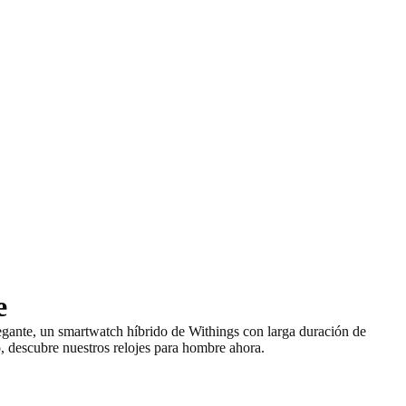
e
egante
, un smartwatch híbrido de Withings con larga duración de
o,
descubre nuestros relojes para hombre ahora
.