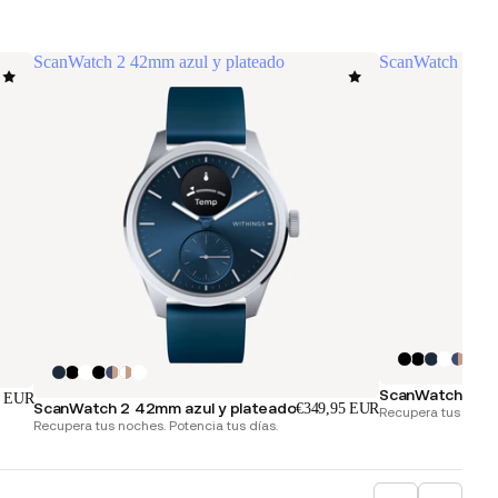
ScanWatch 2 42mm azul y plateado
ScanWatch 2 38
ScanWatch 2 38
5 EUR
ScanWatch 2 42mm azul y plateado
€349,95 EUR
Recupera tus noche
Recupera tus noches. Potencia tus días.