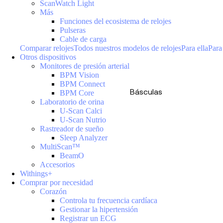
ScanWatch Light
Más
Funciones del ecosistema de relojes
Pulseras
Cable de carga
Comparar relojes
Todos nuestros modelos de relojes
Para ella
Para
Otros dispositivos
Monitores de presión arterial
BPM Vision
BPM Connect
Básculas
BPM Core
Laboratorio de orina
U-Scan Calci
U-Scan Nutrio
Rastreador de sueño
Sleep Analyzer
MultiScan™
BeamO
Accesorios
Withings+
Comprar por necesidad
Corazón
Controla tu frecuencia cardíaca
Gestionar la hipertensión
Registrar un ECG