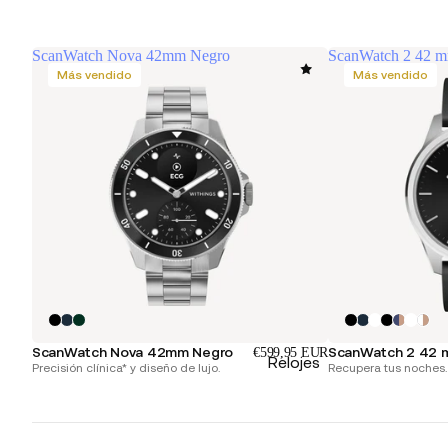
ScanWatch Nova 42mm Negro
ScanWatch 2 42 m
Más vendido
Más vendido
ScanWatch Nova 42mm Negro
ScanWatch 2 42 
€599,95 EUR
Relojes
Precisión clínica* y diseño de lujo.
Recupera tus noches. 