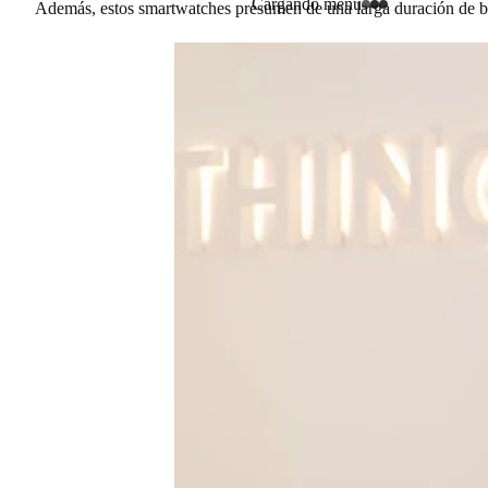
Cargando menú
Además, estos smartwatches presumen de una larga duración de bate