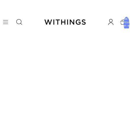
Total 
artícu
en e
carrito