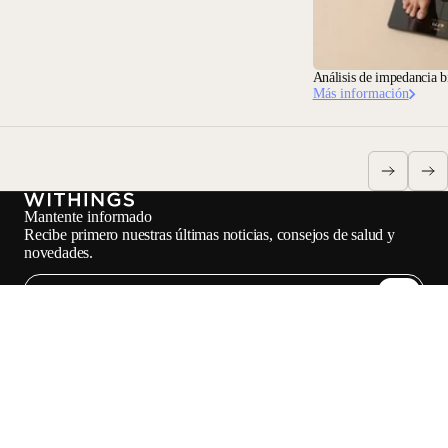
Análisis de impedancia b
Más información
Mantente informado
Recibe primero nuestras últimas noticias, consejos de salud y
novedades.
Email
Facebook
Instagram
Youtube
Tiktok
Twitter
ES · EUR
Carga
BÁSCULAS
RELOJES
COMPRAR EN EUROPA
PROFESIONALES