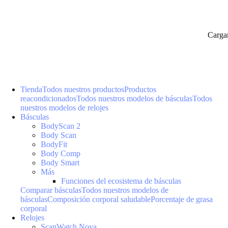
Carga
Tienda
Todos nuestros productos
Productos
reacondicionados
Todos nuestros modelos de básculas
Todos
nuestros modelos de relojes
Básculas
BodyScan 2
Body Scan
BodyFit
Body Comp
Body Smart
Más
Funciones del ecosistema de básculas
Comparar básculas
Todos nuestros modelos de
básculas
Composición corporal saludable
Porcentaje de grasa
corporal
Relojes
ScanWatch Nova