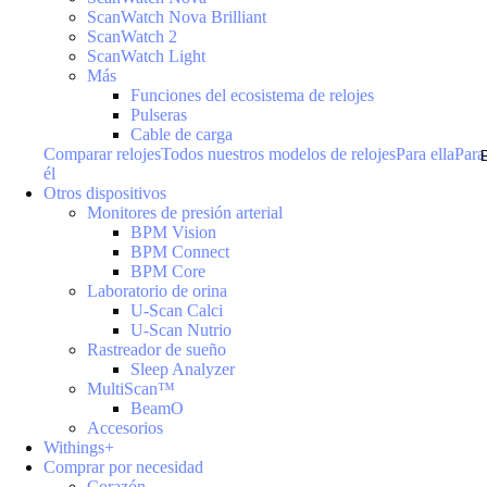
ScanWatch Nova Brilliant
ScanWatch 2
ScanWatch Light
Más
Funciones del ecosistema de relojes
Pulseras
Cable de carga
Comparar relojes
Todos nuestros modelos de relojes
Para ella
Para
él
Otros dispositivos
Monitores de presión arterial
BPM Vision
BPM Connect
BPM Core
Laboratorio de orina
U-Scan Calci
U-Scan Nutrio
Rastreador de sueño
Sleep Analyzer
MultiScan™
BeamO
Accesorios
Withings+
Comprar por necesidad
Corazón