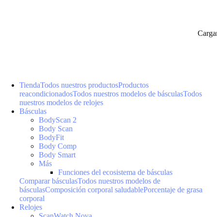
Carga
Tienda
Todos nuestros productos
Productos
reacondicionados
Todos nuestros modelos de básculas
Todos
nuestros modelos de relojes
Básculas
BodyScan 2
Body Scan
BodyFit
Body Comp
Body Smart
Más
Funciones del ecosistema de básculas
Comparar básculas
Todos nuestros modelos de
básculas
Composición corporal saludable
Porcentaje de grasa
corporal
Relojes
ScanWatch Nova