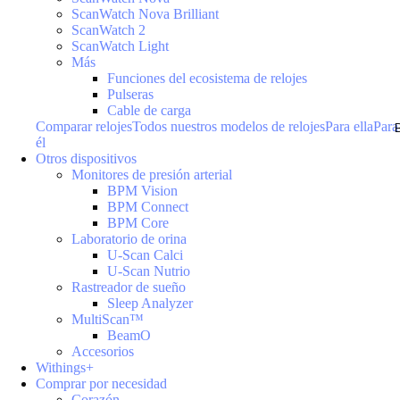
ScanWatch Nova Brilliant
ScanWatch 2
ScanWatch Light
Más
Funciones del ecosistema de relojes
Pulseras
Cable de carga
Comparar relojes
Todos nuestros modelos de relojes
Para ella
Para
él
Otros dispositivos
Monitores de presión arterial
BPM Vision
BPM Connect
BPM Core
Laboratorio de orina
U-Scan Calci
U-Scan Nutrio
Rastreador de sueño
Sleep Analyzer
MultiScan™
BeamO
Accesorios
Withings+
Comprar por necesidad
Corazón