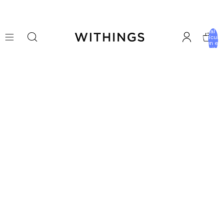
Total 
artícu
en e
carrito