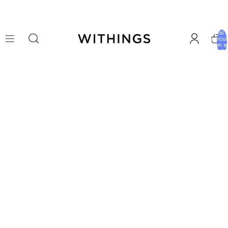
Total 
artícu
en e
carrito