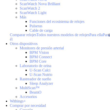
ScanWatch Nova Brilliant
ScanWatch 2
ScanWatch Light
Más
Funciones del ecosistema de relojes
Pulseras
Cable de carga
Comparar relojes
Todos nuestros modelos de relojes
Para ella
Para
él
Otros dispositivos
Monitores de presión arterial
BPM Vision
BPM Connect
BPM Core
Laboratorio de orina
U-Scan Calci
U-Scan Nutrio
Rastreador de sueño
Sleep Analyzer
MultiScan™
BeamO
Accesorios
Withings+
Comprar por necesidad
Corazón