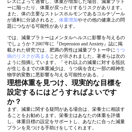
レスによって過食し、体重が増加した場合、減量プラト
ーに陥ったり、体重が戻ったりするリスクがあります。
また、体の主要なストレスホルモンであるコルチゾール
が過剰に分泌されると、
体重増加
やその他の健康上の問
題につながる可能性があります。
では、減量プラトーはメンタルヘルスに影響を与えるの
でしょうか？2007年に『Depression and Anxiety』誌に掲
載された研究では、肥満の男性は減量プラトー中に
うつ
病のリスクが高まる
ことが示されました。著者らは次の
ように指摘しています。「それ以上の減量に対する抵抗
が生じるまでの体重減少は、うつ病を含む一部の精神生
物学的変数に悪影響を与える可能性がある。」
理想体重を見つけ、現実的な目標を
設定するにはどうすればよいです
か？
まず、減量に関する疑問がある場合は、栄養士に相談す
ることをお勧めします。栄養士はあなたの体重を評価
し、体重目標の設定をサポートし、あなたに合った減量
プランを見つける手助けをしてくれます。