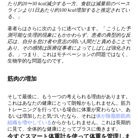
たり約20〜30 kcal減少する一方、食欲は減量前のベース
ラインより1日あたり約100 kcal増加すると推定されてい
る。
」
著者らはさらに次のように述べています。「
こうした予
測可能な生理的現象にもかかわらず、患者の典型的な反
応は、自分を怠け者や意志の弱い人間だと責めることで
あり、その感情は医療従事者によってしばしば強化され
る。
」つまり、これはモチベーションの問題ではなく、
生物学的な問題なのです。
筋肉の増加
そして最後に、もう一つの考えられる理由があります。
これはあなたの健康にとって朗報かもしれません。筋力
トレーニングを行っている場合に体重が変わらない、あ
るいは増加したと気づいたなら、それは
体が除脂肪筋肉
組織を増やしている
からかもしれません。これは長期的
に見て、全体的な健康にとってプラスに働きます。
今すぐスマート体重計を使って体重を管理しま