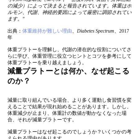
の減少）によって決まると報告されています。体重はホ
ルモン、代謝、神経的要因によって厳密に調節されてい
ます。"
出典：
体重維持が難しい理由
、
Diabetes Spectrum
、2017
年
体重プラトーを理解し
、
代謝の潜在的な役割
についてさ
らに学び、
体重管理に役立つヒントとコツ
を参考にして
体重プラトーを乗り越えましょう。
減量プラトーとは何か、なぜ起こる
のか？
減量に取り組んでいる場合、より多く運動し食習慣を変
えることで結果が現れ始めることがあります。しかし、
体重減少が止まり、体重計の数値が動かなくなった場
合、それが減量プラトーです。
減量プラトーはなぜ起こるのでしょうか？いくつかの考
えられる理由があります。