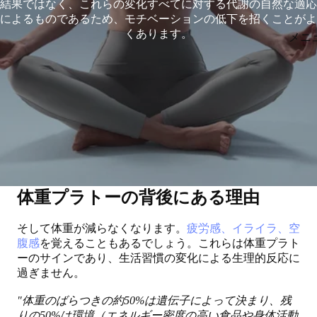
結果ではなく、これらの変化すべてに対する代謝の自然な適応
によるものであるため、モチベーションの低下を招くことがよ
くあります。
メニ
体重プラトーの背後にある理由
そして体重が減らなくなります。
疲労感、イライラ、空
腹感
を覚えることもあるでしょう。これらは体重プラト
ーのサインであり、生活習慣の変化による生理的反応に
過ぎません。
"体重のばらつきの約50%は遺伝子によって決まり、残
りの50%は環境（エネルギー密度の高い食品や身体活動