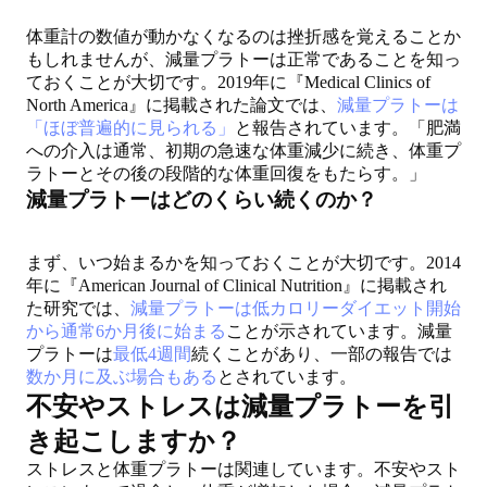
体重計の数値が動かなくなるのは挫折感を覚えることか
もしれませんが、減量プラトーは正常であることを知っ
ておくことが大切です。2019年に『Medical Clinics of
North America』に掲載された論文では、
減量プラトーは
「ほぼ普遍的に見られる」
と報告されています。「肥満
への介入は通常、初期の急速な体重減少に続き、体重プ
ラトーとその後の段階的な体重回復をもたらす。」
減量プラトーはどのくらい続くのか？
まず、いつ始まるかを知っておくことが大切です。2014
年に『American Journal of Clinical Nutrition』に掲載され
た研究では、
減量プラトーは低カロリーダイエット開始
から通常6か月後に始まる
ことが示されています。減量
プラトーは
最低4週間
続くことがあり、一部の報告では
数か月に及ぶ場合もある
とされています。
不安やストレスは減量プラトーを引
き起こしますか？
ストレスと体重プラトーは関連しています。不安やスト