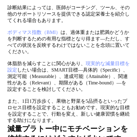
診断結果によっては、医師がコーチング、ツール、その
他のサポートリソースを提供できる認定栄養士を紹介し
てくれる場合もあります。
ボディマス指数（BMI）
は、過体重または肥満かどうか
を判断するための有用な指標となり得ます—ただし、す
べての状況を反映するわけではないことを念頭に置いて
ください。
体脂肪を減らすことに関心があり、
現実的な減量目標を
設定
したい場合は、SMART目標—具体的（Specific）、
測定可能（Measurable）、達成可能（Attainable）、関連
性がある（Relevant）、期限がある（Time-bound）—を
設定することを検討してください。
また、1日1万歩歩く、果物と野菜を5品摂るといったプ
ロセス目標を設定することもお勧めです。現実的な目標
を設定することで、行動を変え、新しい健康習慣を継続
する助けになります。
減量プラトー中にモチベーションを