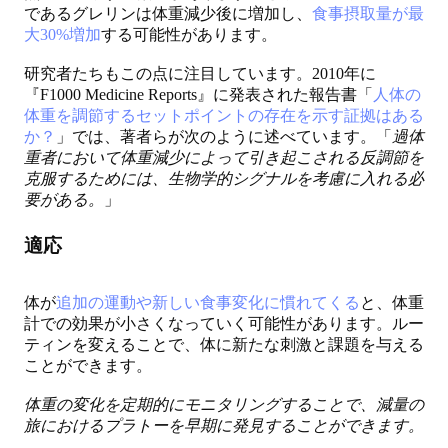
であるグレリンは体重減少後に増加し、
食事摂取量が最
大30%増加
する可能性があります。
研究者たちもこの点に注目しています。2010年に
『F1000 Medicine Reports』に発表された報告書「
人体の
体重を調節するセットポイントの存在を示す証拠はある
か？
」では、著者らが次のように述べています。「
過体
重者において体重減少によって引き起こされる反調節を
克服するためには、生物学的シグナルを考慮に入れる必
要がある。
」
適応
体が
追加の運動や新しい食事変化に慣れてくる
と、体重
計での効果が小さくなっていく可能性があります。ルー
ティンを変えることで、体に新たな刺激と課題を与える
ことができます。
体重の変化を定期的にモニタリングすることで、減量の
旅におけるプラトーを早期に発見することができます。