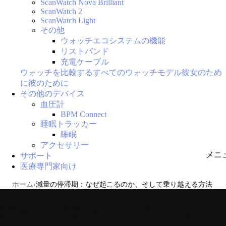
ScanWatch Nova Brilliant
ScanWatch 2
ScanWatch Light
その他
ウォッチエコシステムの機能
リストバンド
充電ケーブル
ウォッチを比較する
すべてのウォッチモデル
彼女のため
に
彼のために
その他のデバイス
血圧計
BPM Connect
睡眠トラッカー
睡眠
アクセサリー
メニ
サポート
医療専門家向け
ホーム
減量の停滞期：なぜ起こるのか、そして乗り越える方法
減量の停滞期：なぜ起こるの