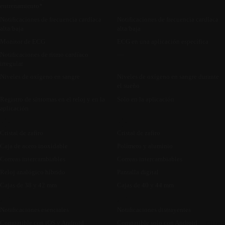
entrenamiento*
Notificaciones de frecuencia cardíaca
Notificaciones de frecuencia cardíaca
alta/baja
alta/baja
Monitor de ECG
ECG en una aplicación específica
Notificaciones de ritmo cardíaco
—
irregular
Niveles de oxígeno en sangre
Niveles de oxígeno en sangre durante
el sueño
Registro de síntomas en el reloj y en la
Solo en la aplicación
aplicación
Cristal de zafiro
Cristal de zafiro
Caja de acero inoxidable
Polímero y aluminio
Correas intercambiables
Correas intercambiables
Reloj analógico híbrido
Pantalla digital
Cajas de 38 y 42 mm
Cajas de 40 y 44 mm
Notificaciones esenciales
Notificaciones distrayentes
Compatible con iOS y Android
Compatible solo con Android
Otros