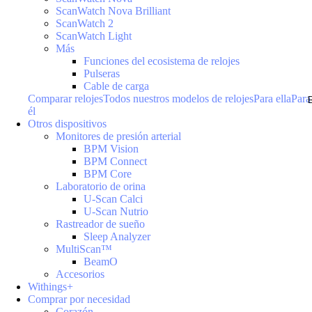
ScanWatch Nova Brilliant
ScanWatch 2
ScanWatch Light
Más
Funciones del ecosistema de relojes
Pulseras
Cable de carga
Comparar relojes
Todos nuestros modelos de relojes
Para ella
Para
él
Otros dispositivos
Monitores de presión arterial
BPM Vision
BPM Connect
BPM Core
Laboratorio de orina
U-Scan Calci
U-Scan Nutrio
Rastreador de sueño
Sleep Analyzer
MultiScan™
BeamO
Accesorios
Withings+
Comprar por necesidad
Corazón