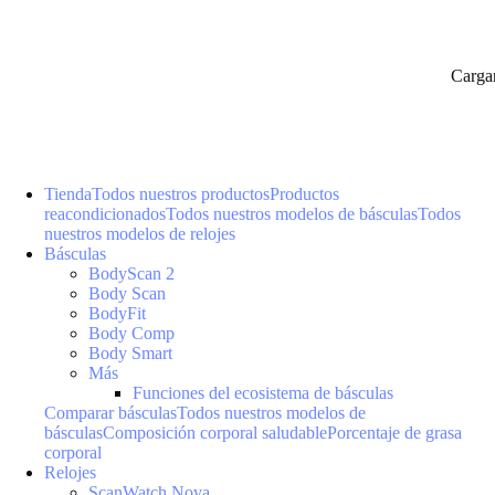
Carga
Tienda
Todos nuestros productos
Productos
reacondicionados
Todos nuestros modelos de básculas
Todos
nuestros modelos de relojes
Básculas
BodyScan 2
Body Scan
BodyFit
Body Comp
Body Smart
Más
Funciones del ecosistema de básculas
Comparar básculas
Todos nuestros modelos de
básculas
Composición corporal saludable
Porcentaje de grasa
corporal
Relojes
ScanWatch Nova