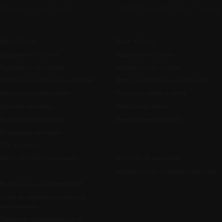
El reloj en el centro de tu salud
Seguimiento de salud integral, por Samsung
349,95€
Desde 299€
Hasta 35 días
Hasta 40 horas
Seguimiento de pasos
Seguimiento de pasos
Seguimiento de calorías
Seguimiento de calorías
Detección automática de actividad
Detección automática de actividad
Frecuencia cardíaca media
Frecuencia cardíaca media
Duración del sueño
Duración del sueño
Interrupciones del sueño
Interrupciones del sueño
Despertador inteligente
—
VFC nocturna*
—
Índice de calidad respiratoria
Detección de ronquidos
—
Seguimiento de temperatura nocturna
Carga
Notificaciones de temperatura*
—
Zonas de temperatura durante el
—
entrenamiento
Tiempo de recuperación tras el
—