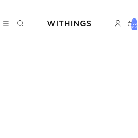
Total 
artícu
en e
carrito