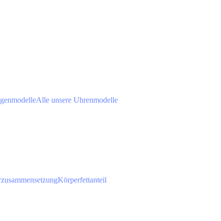
agenmodelle
Alle unsere Uhrenmodelle
rzusammensetzung
Körperfettanteil