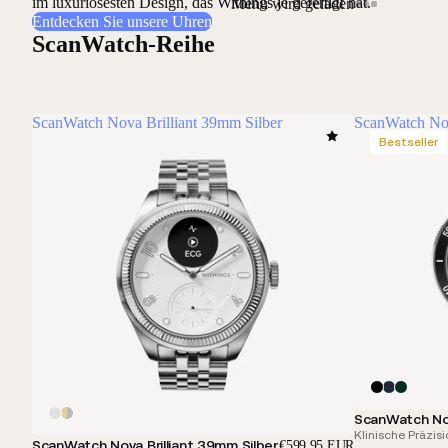
im luxuriösesten Design, das Withings je gefertigt hat.
Menü wird geladen
Entdecken Sie unsere Uhren
ScanWatch-Reihe
ScanWatch Nova Brilliant 39mm Silber
ScanWatch No
Bestseller
ScanWatch No
Klinische Präzisio
ScanWatch Nova Brilliant 39mm Silber
€599,95 EUR