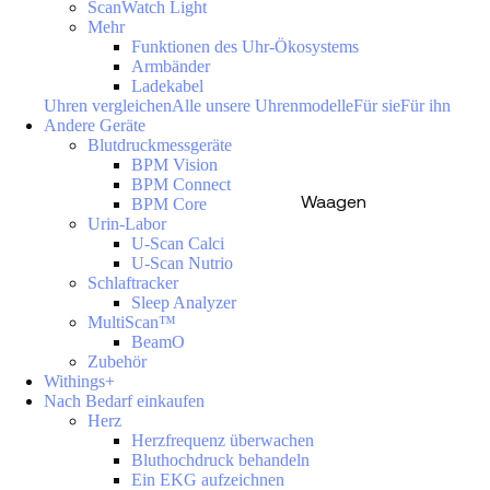
ScanWatch Light
Mehr
Funktionen des Uhr-Ökosystems
Armbänder
Ladekabel
Uhren vergleichen
Alle unsere Uhrenmodelle
Für sie
Für ihn
Andere Geräte
Blutdruckmessgeräte
BPM Vision
BPM Connect
Waagen
BPM Core
Urin-Labor
U-Scan Calci
U-Scan Nutrio
Schlaftracker
Sleep Analyzer
MultiScan™
BeamO
Zubehör
Withings+
Nach Bedarf einkaufen
Herz
Herzfrequenz überwachen
Bluthochdruck behandeln
Ein EKG aufzeichnen