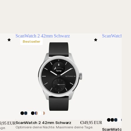
ScanWatch 2 42mm Schwarz
ScanWatch 2 3
Bestseller
ScanWatch 2 42mm Schwarz
€349,95 EUR
9,95 EUR
Optimiere deine Nächte. Maximiere deine Tage.
age.
ScanWatch 2 3