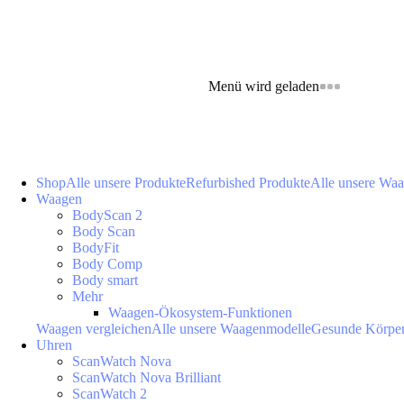
Menü wird geladen
Shop
Alle unsere Produkte
Refurbished Produkte
Alle unsere Wa
Waagen
BodyScan 2
Body Scan
BodyFit
Body Comp
Body smart
Mehr
Waagen-Ökosystem-Funktionen
Waagen vergleichen
Alle unsere Waagenmodelle
Gesunde Körpe
Uhren
ScanWatch Nova
ScanWatch Nova Brilliant
ScanWatch 2