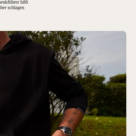
enkführer hilft
öher schlagen