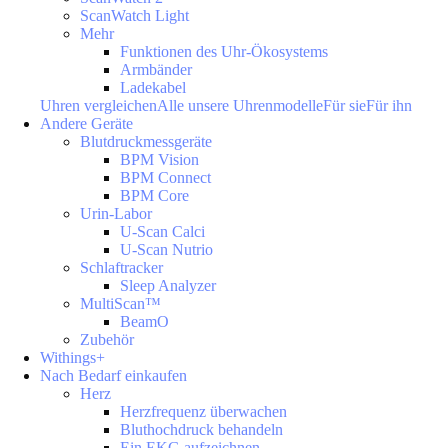
ScanWatch Light
Mehr
Funktionen des Uhr-Ökosystems
Armbänder
Ladekabel
Uhren vergleichen
Alle unsere Uhrenmodelle
Für sie
Für ihn
Andere Geräte
Blutdruckmessgeräte
BPM Vision
BPM Connect
BPM Core
Urin-Labor
U-Scan Calci
U-Scan Nutrio
Schlaftracker
Sleep Analyzer
MultiScan™
BeamO
Zubehör
Withings+
Nach Bedarf einkaufen
Herz
Herzfrequenz überwachen
Bluthochdruck behandeln
Ein EKG aufzeichnen