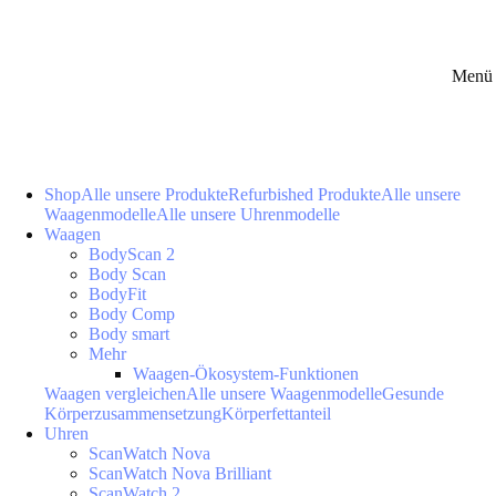
Menü 
Shop
Alle unsere Produkte
Refurbished Produkte
Alle unsere
Waagenmodelle
Alle unsere Uhrenmodelle
Waagen
BodyScan 2
Body Scan
BodyFit
Body Comp
Body smart
Mehr
Waagen-Ökosystem-Funktionen
Waagen vergleichen
Alle unsere Waagenmodelle
Gesunde
Körperzusammensetzung
Körperfettanteil
Uhren
ScanWatch Nova
ScanWatch Nova Brilliant
ScanWatch 2