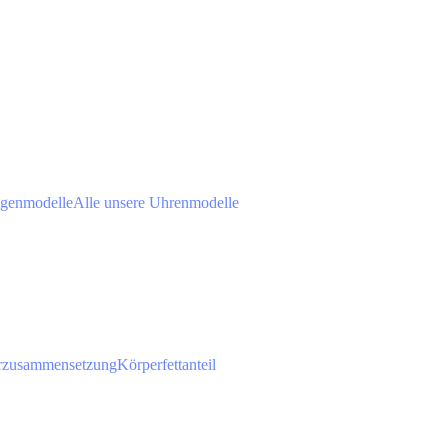
agenmodelle
Alle unsere Uhrenmodelle
rzusammensetzung
Körperfettanteil