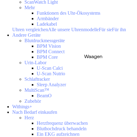
ScanWatch Light
Mehr
Funktionen des Uhr-Ökosystems
Armbänder
Ladekabel
Uhren vergleichen
Alle unsere Uhrenmodelle
Für sie
Für ihn
Andere Geräte
Blutdruckmessgeräte
BPM Vision
BPM Connect
Waagen
BPM Core
Urin-Labor
U-Scan Calci
U-Scan Nutrio
Schlaftracker
Sleep Analyzer
MultiScan™
BeamO
Zubehör
Withings+
Nach Bedarf einkaufen
Herz
Herzfrequenz überwachen
Bluthochdruck behandeln
Ein EKG aufzeichnen