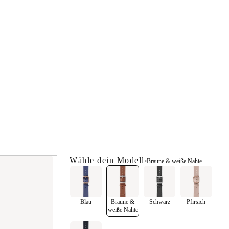
Wähle dein Modell
•
Braune & weiße Nähte
Blau
Braune &
Schwarz
Pfirsich
weiße Nähte