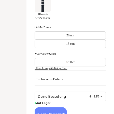
Blaue &
weiße Nähte
Größe
•
20mm
20mm
18 mm
Materialien
•
Silber
Silber
Uhrenkompatibilität prüfen
Technische Daten
Deine Bestellung
€49,95
Auf Lager