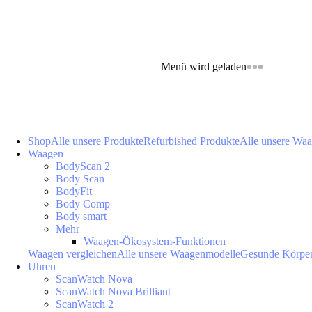
Menü wird geladen
Shop
Alle unsere Produkte
Refurbished Produkte
Alle unsere Wa
Waagen
BodyScan 2
Body Scan
BodyFit
Body Comp
Body smart
Mehr
Waagen-Ökosystem-Funktionen
Waagen vergleichen
Alle unsere Waagenmodelle
Gesunde Körpe
Uhren
ScanWatch Nova
ScanWatch Nova Brilliant
ScanWatch 2