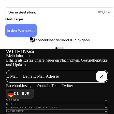
Deine Bestellung
€29,95
Auf Lager
In den Warenkorb
Kostenloser Versand & Rückgabe
Bleib informiert
Erhalte als Erste/r unsere neuesten Nachrichten, Gesundheitstipps
und Updates.
E-Mail
Facebook
Instagram
Youtube
Tiktok
Twitter
DE · EUR
WAAGEN
UHREN
IM EUROPÄISCHEN SHOP KAUFEN
FACHLEUTE