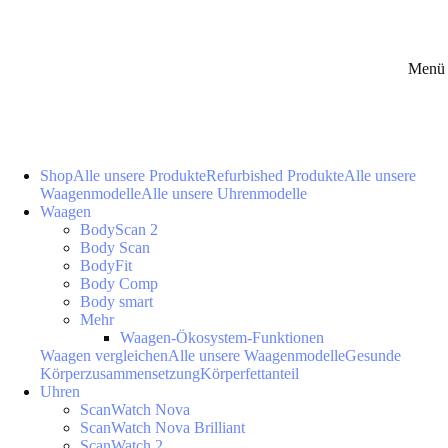
Menü 
Shop
Alle unsere Produkte
Refurbished Produkte
Alle unsere
Waagenmodelle
Alle unsere Uhrenmodelle
Waagen
BodyScan 2
Body Scan
BodyFit
Body Comp
Body smart
Mehr
Waagen-Ökosystem-Funktionen
Waagen vergleichen
Alle unsere Waagenmodelle
Gesunde
Körperzusammensetzung
Körperfettanteil
Uhren
ScanWatch Nova
ScanWatch Nova Brilliant
ScanWatch 2