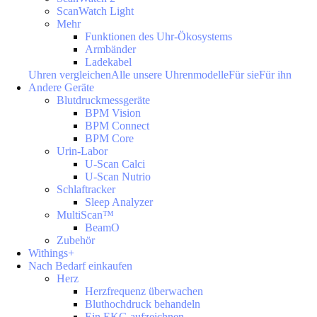
ScanWatch Light
Mehr
Funktionen des Uhr-Ökosystems
Armbänder
Ladekabel
Uhren vergleichen
Alle unsere Uhrenmodelle
Für sie
Für ihn
Andere Geräte
Blutdruckmessgeräte
BPM Vision
BPM Connect
BPM Core
Urin-Labor
U-Scan Calci
U-Scan Nutrio
Schlaftracker
Sleep Analyzer
MultiScan™
BeamO
Zubehör
Withings+
Nach Bedarf einkaufen
Herz
Herzfrequenz überwachen
Bluthochdruck behandeln
Ein EKG aufzeichnen