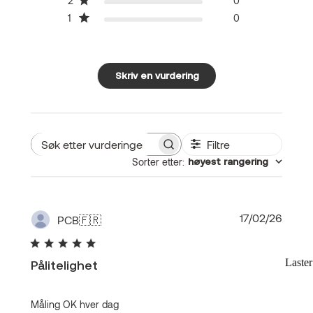
2
0
1
0
Skriv en vurdering
Filtre
Søk
Sorter etter
:
høyest rangering
etter
vurderinger
Publis
17/02/26
PCB
🇫🇷
Laste
Pålitelighet
Måling OK hver dag