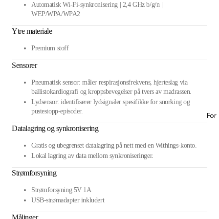
Automatisk Wi-Fi-synkronisering | 2,4 GHz b/g/n |
WEP/WPA/WPA2
Ytre materiale
Premium stoff
Sensorer
Pneumatisk sensor: måler respirasjonsfrekvens, hjerteslag via
ballistokardiografi og kroppsbevegelser på tvers av madrassen.
Lydsensor: identifiserer lydsignaler spesifikke for snorking og
pustestopp-episoder.
For
Datalagring og synkronisering
Gratis og ubegrenset datalagring på nett med en Withings-konto.
Lokal lagring av data mellom synkroniseringer.
Strømforsyning
Strømforsyning 5V 1A
USB-strømadapter inkludert
Målinger