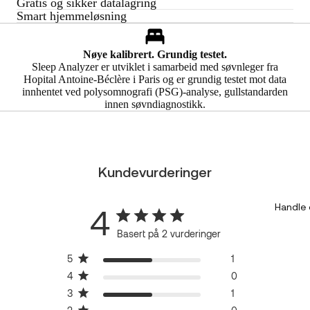
Gratis og sikker datalagring
Smart hjemmeløsning
Nøye kalibrert. Grundig testet.
Sleep Analyzer er utviklet i samarbeid med søvnleger fra
Hopital Antoine-Béclère i Paris og er grundig testet mot data
innhentet ved polysomnografi (PSG)-analyse, gullstandarden
innen søvndiagnostikk.
Kundevurderinger
Handle 
4
Basert på 2 vurderinger
5
1
4
0
3
1