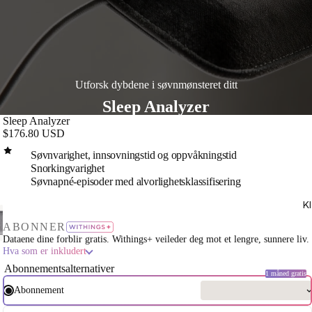
Utforsk dybdene i søvnmønsteret ditt
Sleep Analyzer
Sleep Analyzer
$176.80 USD
Søvnvarighet, innsovningstid og oppvåkningstid
Snorkingvarighet
Søvnapné-episoder med alvorlighetsklassifisering
K
pill
av
ABONNER
ideo
Dataene dine forblir gratis. Withings+ veileder deg mot et lengre, sunnere liv.
Hva som er inkludert
Abonnementsalternativer
1 måned gratis
Abonnement