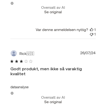
Oversatt av AI
Se original
Var denne anmeldelsen nyttig?
1
1
Publis
26/07/24
Rick
🇺🇸
Godt produkt, men ikke så varaktig
kvalitet
dataanalyse
Oversatt av AI
Se original