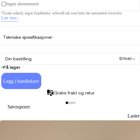
Ingen abonnement
*Gratis måned, ingen forpliktelse: avbestill når som helst før automatisk fornyelse.
Lær mer
›
Tekniske spesifikasjoner
Din bestilling
$176.80
På lager
Legg i handlekurv
Gratis frakt og retur
Søvnsporer
Laste