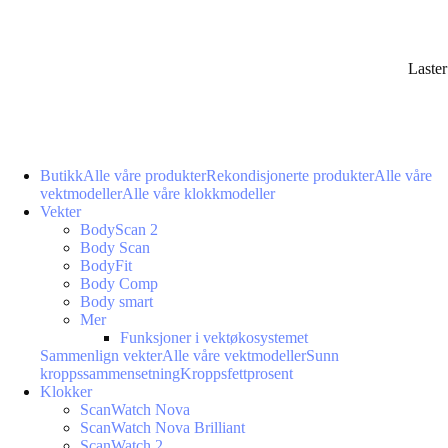
Laste
Butikk
Alle våre produkter
Rekondisjonerte produkter
Alle våre
vektmodeller
Alle våre klokkmodeller
Vekter
BodyScan 2
Body Scan
BodyFit
Body Comp
Body smart
Mer
Funksjoner i vektøkosystemet
Sammenlign vekter
Alle våre vektmodeller
Sunn
kroppssammensetning
Kroppsfettprosent
Klokker
ScanWatch Nova
ScanWatch Nova Brilliant
ScanWatch 2