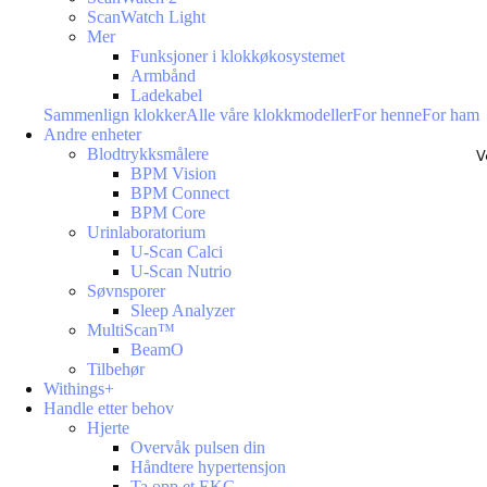
ScanWatch Light
Mer
Funksjoner i klokkøkosystemet
Armbånd
Ladekabel
Sammenlign klokker
Alle våre klokkmodeller
For henne
For ham
Andre enheter
Blodtrykksmålere
V
BPM Vision
BPM Connect
BPM Core
Urinlaboratorium
U-Scan Calci
U-Scan Nutrio
Søvnsporer
Sleep Analyzer
MultiScan™
BeamO
Tilbehør
Withings+
Handle etter behov
Hjerte
Overvåk pulsen din
Håndtere hypertensjon
Ta opp et EKG