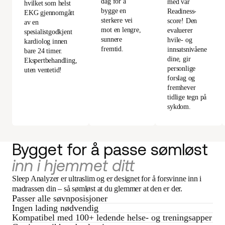
dag for å
med vår
hvilket som helst
bygge en
Readiness-
EKG gjennomgått
sterkere vei
score! Den
av en
mot en lengre,
evaluerer
spesialistgodkjent
sunnere
hvile- og
kardiolog innen
fremtid.
innsatsnivåene
bare 24 timer.
dine, gir
Ekspertbehandling,
personlige
uten ventetid!
forslag og
fremhever
tidlige tegn på
sykdom.
Bygget for å passe sømløst
inn i hjemmet ditt
Sleep Analyzer er ultraslim og er designet for å forsvinne inn i
madrassen din – så sømløst at du glemmer at den er der.
Passer alle søvnposisjoner
Ingen lading nødvendig
Kompatibel med 100+ ledende helse- og treningsapper