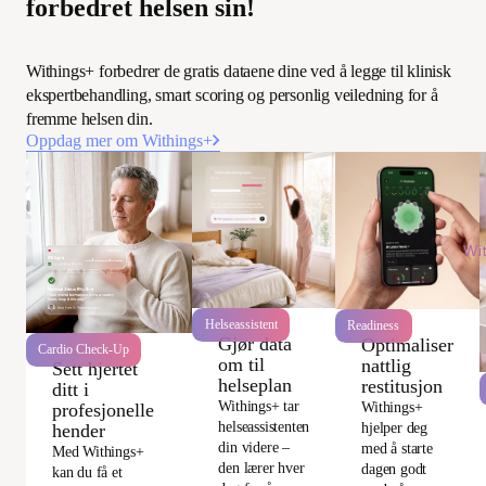
forbedret helsen sin!
Withings+ forbedrer de gratis dataene dine ved å legge til klinisk
ekspertbehandling, smart scoring og personlig veiledning for å
fremme helsen din.
Oppdag mer om Withings+
Wi
Helseassistent
Readiness
Gjør data
Optimaliser
Cardio Check-Up
om til
nattlig
Sett hjertet
helseplan
restitusjon
ditt i
Withings+ tar
Withings+
profesjonelle
helseassistenten
hjelper deg
hender
din videre –
med å starte
Med Withings+
den lærer hver
dagen godt
kan du få et