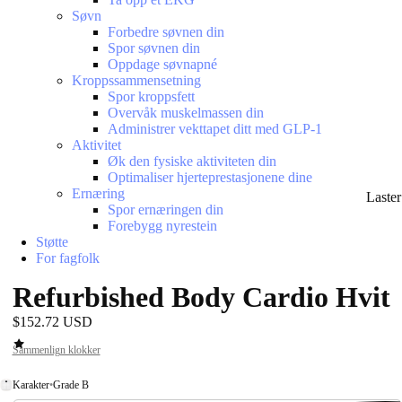
Søvn
Forbedre søvnen din
Spor søvnen din
Oppdage søvnapné
Kroppssammensetning
Spor kroppsfett
Overvåk muskelmassen din
Administrer vekttapet ditt med GLP-1
Aktivitet
Øk den fysiske aktiviteten din
Optimaliser hjerteprestasjonene dine
Ernæring
Laste
Spor ernæringen din
Forebygg nyrestein
Støtte
For fagfolk
Refurbished Body Cardio Hvit
$152.72 USD
Sammenlign klokker
Karakter
•
Grade B