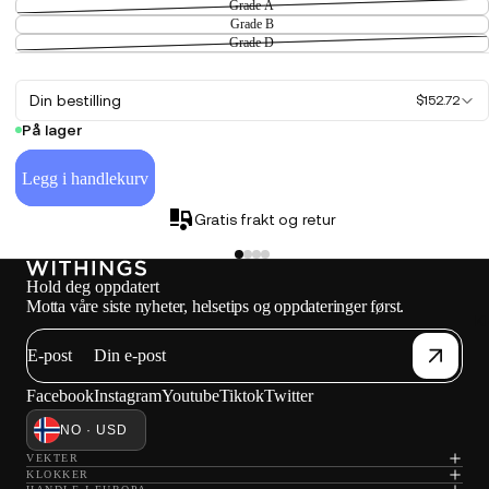
Grade A
Grade B
Grade D
Din bestilling
$152.72
På lager
Legg i handlekurv
Gratis frakt og retur
Hold deg oppdatert
Motta våre siste nyheter, helsetips og oppdateringer først.
K
E-post
Facebook
Instagram
Youtube
Tiktok
Twitter
NO · USD
VEKTER
KLOKKER