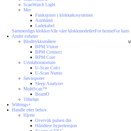
ScanWatch Light
Mer
Funksjoner i klokkøkosystemet
Armbånd
Ladekabel
Sammenlign klokker
Alle våre klokkmodeller
For henne
For ham
Andre enheter
Blodtrykksmålere
V
BPM Vision
BPM Connect
BPM Core
Urinlaboratorium
U-Scan Calci
U-Scan Nutrio
Søvnsporer
Sleep Analyzer
MultiScan™
BeamO
Tilbehør
Withings+
Handle etter behov
Hjerte
Overvåk pulsen din
Håndtere hypertensjon
Ta opp et EKG