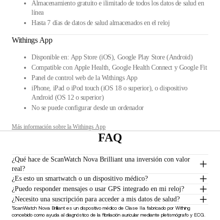
Almacenamiento gratuito e ilimitado de todos los datos de salud en
línea
Hasta 7 días de datos de salud almacenados en el reloj
Withings App
Disponible en: App Store (iOS), Google Play Store (Android)
Compatible con Apple Health, Google Health Connect y Google Fit
Panel de control web de la Withings App
iPhone, iPad o iPod touch (iOS 18 o superior), o dispositivo
Android (OS 12 o superior)
No se puede configurar desde un ordenador
Más información sobre la Withings App
FAQ
¿Qué hace de ScanWatch Nova Brilliant una inversión con valor
real?
¿Es esto un smartwatch o un dispositivo médico?
¿Puedo responder mensajes o usar GPS integrado en mi reloj?
¿Necesito una suscripción para acceder a mis datos de salud?
¹ScanWatch Nova Brilliant es un dispositivo médico de Clase IIa fabricado por Withing
concebido como ayuda al diagnóstico de la fibrilación auricular mediante pletismógrafo y ECG.