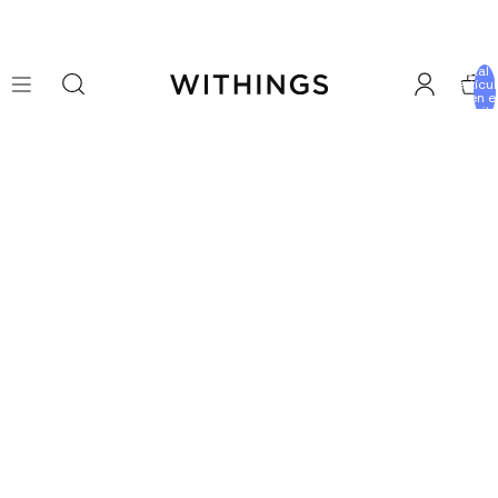
Total 
artícu
en e
carrito