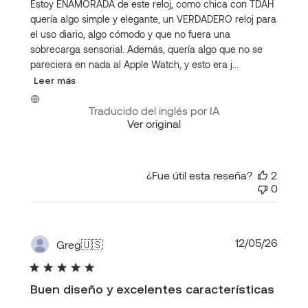
Estoy ENAMORADA de este reloj, como chica con TDAH
quería algo simple y elegante, un VERDADERO reloj para
el uso diario, algo cómodo y que no fuera una
sobrecarga sensorial. Además, quería algo que no se
pareciera en nada al Apple Watch, y esto era j...
Leer más
Traducido del inglés por IA
Ver original
¿Fue útil esta reseña?
2
0
Fecha
12/05/26
Greg
🇺🇸
de
publi
Buen diseño y excelentes características