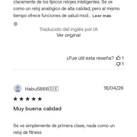
claramente de los típicos relojes inteligentes. Se ve
como un reloj analógico de alta calidad, pero al mismo
tiempo ofrece funciones de salud mod...
Leer más
Traducido del inglés por IA
Ver original
¿Fue útil esta reseña?
1
1
Fecha
18/04/26
Habu5866
🇩🇪
de
publi
Muy buena calidad
Se ve simplemente de primera clase, nada como un
reloj de fitness