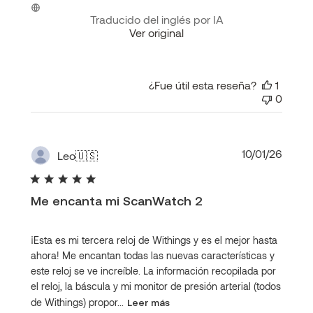
Traducido del inglés por IA
Ver original
¿Fue útil esta reseña?
1
0
Fecha
10/01/26
Leo
🇺🇸
de
publi
Me encanta mi ScanWatch 2
¡Esta es mi tercera reloj de Withings y es el mejor hasta
ahora! Me encantan todas las nuevas características y
este reloj se ve increíble. La información recopilada por
el reloj, la báscula y mi monitor de presión arterial (todos
de Withings) propor...
Leer más