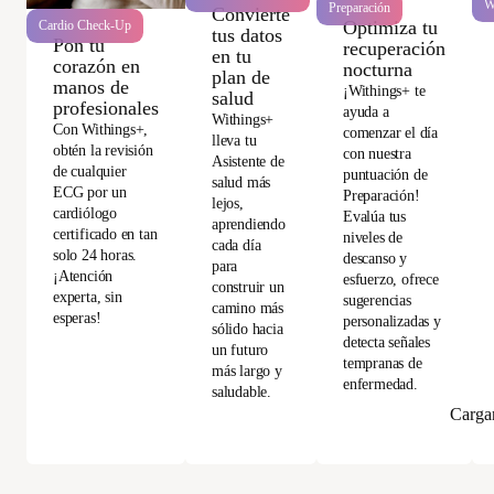
W
Preparación
Convierte
Optimiza tu
Cardio Check-Up
tus datos
Pon tu
recuperación
en tu
corazón en
nocturna
plan de
manos de
¡Withings+ te
salud
profesionales
ayuda a
Withings+
Con Withings+,
comenzar el día
lleva tu
obtén la revisión
con nuestra
Asistente de
de cualquier
puntuación de
salud más
ECG por un
Preparación!
lejos,
cardiólogo
Evalúa tus
aprendiendo
certificado en tan
niveles de
cada día
solo 24 horas.
descanso y
para
¡Atención
esfuerzo, ofrece
construir un
experta, sin
sugerencias
camino más
esperas!
personalizadas y
sólido hacia
detecta señales
un futuro
tempranas de
más largo y
enfermedad.
saludable.
Carga