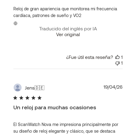
Reloj de gran apariencia que monitorea mi frecuencia
cardíaca, patrones de sueño y VO2
Traducido del inglés por IA
Ver original
¿Fue útil esta reseña?
1
1
Fecha
19/04/26
Jens
🇩🇪
de
publi
Un reloj para muchas ocasiones
El ScanWatch Nova me impresiona principalmente por
su diseño de reloj elegante y clásico, que se destaca