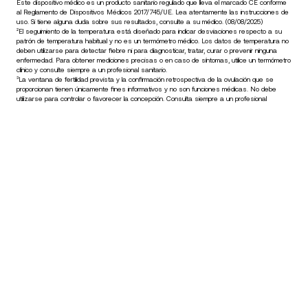
Este dispositivo médico es un producto sanitario regulado que lleva el marcado CE conforme
al Reglamento de Dispositivos Médicos 2017/745/UE. Lea atentamente las instrucciones de
uso. Si tiene alguna duda sobre sus resultados, consulte a su médico. (08/08/2025)
²El seguimiento de la temperatura está diseñado para indicar desviaciones respecto a su
patrón de temperatura habitual y no es un termómetro médico. Los datos de temperatura no
deben utilizarse para detectar fiebre ni para diagnosticar, tratar, curar o prevenir ninguna
enfermedad. Para obtener mediciones precisas o en caso de síntomas, utilice un termómetro
clínico y consulte siempre a un profesional sanitario.
³La ventana de fertilidad prevista y la confirmación retrospectiva de la ovulación que se
proporcionan tienen únicamente fines informativos y no son funciones médicas. No debe
utilizarse para controlar o favorecer la concepción. Consulta siempre a un profesional
sanitario para obtener orientación sobre fertilidad o salud reproductiva.
€599,95
–
Añadir al carrito
Mantente informado
Recibe primero nuestras últimas noticias, consejos de salud y
novedades.
Email
Facebook
Instagram
Youtube
Tiktok
Twitter
ES · EUR
BÁSCULAS
RELOJES
COMPRAR EN EUROPA
PROFESIONALES