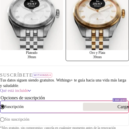
Plateado
Oro y Plata
39mm
39mm
ducir
deo
SUSCRÍBETE
Tus datos siguen siendo gratuitos. Withings+ te guía hacia una vida más larga
y saludable.
Qué está incluido
Opciones de suscripción
1 mes gratis
Carga
Suscripción
Sin suscripción
*Mes gratuito, sin compromiso: cancela en cualquier momento antes de la renovación