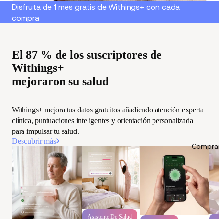
Disfruta de 1 mes gratis de Withings+ con cada
compra
El 87 % de los suscriptores de
Withings+
mejoraron su salud
Withings+ mejora tus datos gratuitos añadiendo atención experta
clínica, puntuaciones inteligentes y orientación personalizada
para impulsar tu salud.
Descubrir más
Comprar
Asistente De Salud