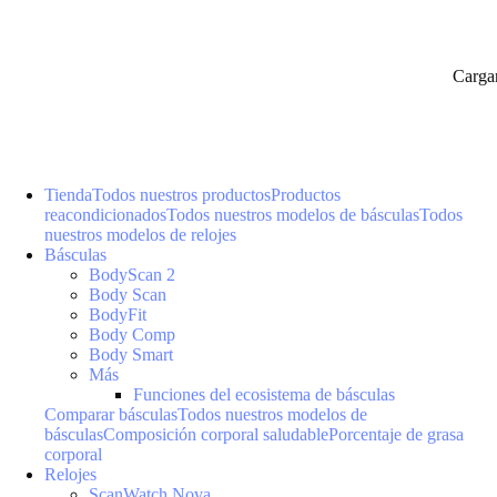
Carga
Tienda
Todos nuestros productos
Productos
reacondicionados
Todos nuestros modelos de básculas
Todos
nuestros modelos de relojes
Básculas
BodyScan 2
Body Scan
BodyFit
Body Comp
Body Smart
Más
Funciones del ecosistema de básculas
Comparar básculas
Todos nuestros modelos de
básculas
Composición corporal saludable
Porcentaje de grasa
corporal
Relojes
ScanWatch Nova