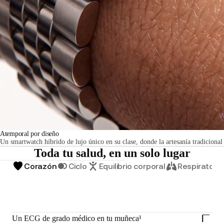
W
Atemporal por diseño
Un smartwatch híbrido de lujo único en su clase, donde la artesanía tradicional
Toda tu salud, en un solo lugar
Corazón
Ciclo
Equilibrio corporal
Respiratorio
Un ECG de grado médico en tu muñeca¹