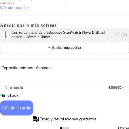
automática.
Más información
›
Añadir una o más correas
Correa de metal de 5 eslabones ScanWatch Nova Brilliant
incluido
dorada - 18mm / 18mm
+ Añadir una correa
Especificaciones técnicas
Tu pedido
€599,95
En stock
Añadir al carrito
Envío y devoluciones gratuitos
Otros