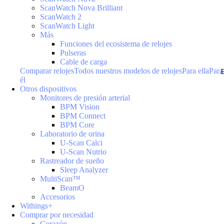
ScanWatch Nova Brilliant
ScanWatch 2
ScanWatch Light
Más
Funciones del ecosistema de relojes
Pulseras
Cable de carga
Comparar relojes
Todos nuestros modelos de relojes
Para ella
Para
él
Otros dispositivos
Monitores de presión arterial
BPM Vision
BPM Connect
BPM Core
Laboratorio de orina
U-Scan Calci
U-Scan Nutrio
Rastreador de sueño
Sleep Analyzer
MultiScan™
BeamO
Accesorios
Withings+
Comprar por necesidad
Corazón