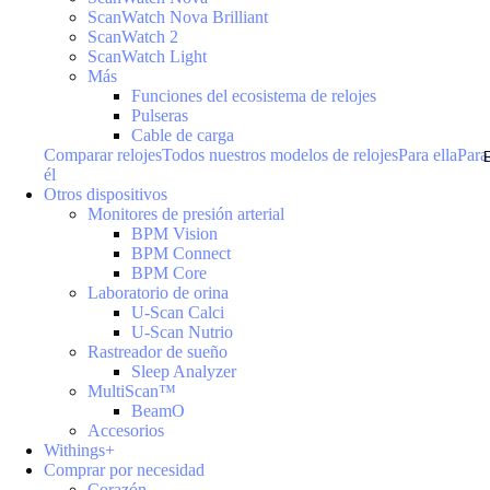
ScanWatch Nova Brilliant
ScanWatch 2
ScanWatch Light
Más
Funciones del ecosistema de relojes
Pulseras
Cable de carga
Comparar relojes
Todos nuestros modelos de relojes
Para ella
Para
él
Otros dispositivos
Monitores de presión arterial
BPM Vision
BPM Connect
BPM Core
Laboratorio de orina
U-Scan Calci
U-Scan Nutrio
Rastreador de sueño
Sleep Analyzer
MultiScan™
BeamO
Accesorios
Withings+
Comprar por necesidad
Corazón