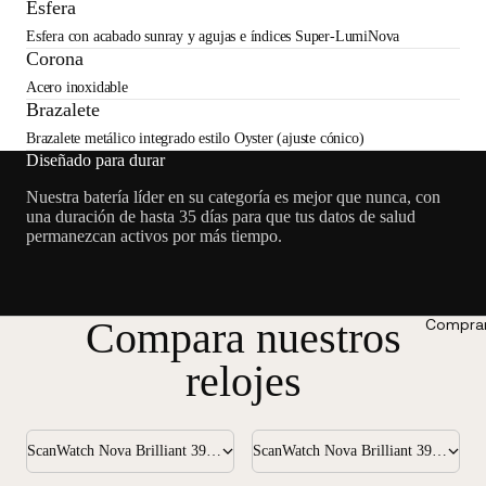
Esfera
Esfera con acabado sunray y agujas e índices Super-LumiNova
Corona
Acero inoxidable
Brazalete
Brazalete metálico integrado estilo Oyster (ajuste cónico)
Diseñado para durar
Nuestra batería líder en su categoría es mejor que nunca, con
una duración de hasta 35 días para que tus datos de salud
permanezcan activos por más tiempo.
Compara nuestros
Comprar
relojes
ScanWatch Nova Brilliant 39mm Dorado
ScanWatch Nova Brilliant 39mm Plata