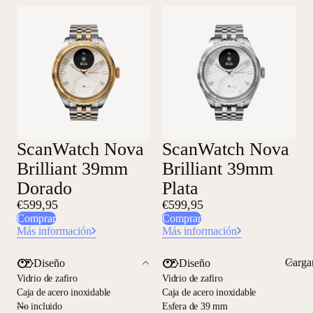
ScanWatch Nova
ScanWatch Nova
Brilliant 39mm
Brilliant 39mm
Dorado
Plata
€599,95
€599,95
Comprar
Comprar
Más información
Más información
Carga
Diseño
Diseño
Vidrio de zafiro
Vidrio de zafiro
Caja de acero inoxidable
Caja de acero inoxidable
—
No incluido
Esfera de 39 mm