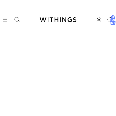
Total 
artícu
en e
carrito