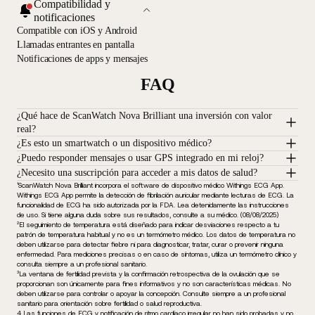
Compatibilidad y
notificaciones
Compatible con iOS y Android
Llamadas entrantes en pantalla
Notificaciones de apps y mensajes
FAQ
¿Qué hace de ScanWatch Nova Brilliant una inversión con valor
real?
¿Es esto un smartwatch o un dispositivo médico?
¿Puedo responder mensajes o usar GPS integrado en mi reloj?
¿Necesito una suscripción para acceder a mis datos de salud?
¹ScanWatch Nova Brilliant incorpora el software de dispositivo médico Withings ECG App.
Withings ECG App permite la detección de fibrilación auricular mediante lecturas de ECG. La
funcionalidad de ECG ha sido autorizada por la FDA. Lea detenidamente las instrucciones
de uso. Si tiene alguna duda sobre sus resultados, consulte a su médico. (08/08/2025)
²El seguimiento de temperatura está diseñado para indicar desviaciones respecto a tu
patrón de temperatura habitual y no es un termómetro médico. Los datos de temperatura no
deben utilizarse para detectar fiebre ni para diagnosticar, tratar, curar o prevenir ninguna
enfermedad. Para mediciones precisas o en caso de síntomas, utiliza un termómetro clínico y
consulta siempre a un profesional sanitario.
³La ventana de fertilidad prevista y la confirmación retrospectiva de la ovulación que se
proporcionan son únicamente para fines informativos y no son características médicas. No
deben utilizarse para controlar o apoyar la concepción. Consulte siempre a un profesional
sanitario para orientación sobre fertilidad o salud reproductiva.
4 Las funciones de ECG y notificación de ritmo cardíaco irregular no han sido probadas y no