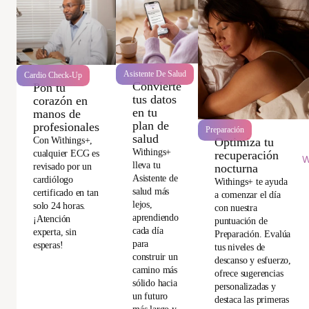
Asistente De Salud
Cardio Check-Up
Convierte
Pon tu
tus datos
corazón en
en tu
manos de
plan de
profesionales
Preparación
salud
Optimiza tu
Con Withings+,
Withings+
recuperación
cualquier ECG es
W
lleva tu
nocturna
revisado por un
Asistente de
cardiólogo
Withings+ te ayuda
salud más
certificado en tan
a comenzar el día
lejos,
solo 24 horas.
con nuestra
aprendiendo
¡Atención
puntuación de
cada día
experta, sin
Preparación. Evalúa
para
esperas!
tus niveles de
construir un
descanso y esfuerzo,
camino más
ofrece sugerencias
sólido hacia
personalizadas y
un futuro
destaca las primeras