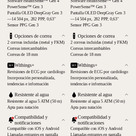
Software HealthSense™ Gen 4
Software HealthSense™ Gen 4
PowerSense™ Gen 3
PowerSense™ Gen 3
Pantalla OLED DeepGray Gen 3
Pantalla OLED DeepGray Gen 3
—14 504 px, 282 PPP, 0,63"
—14 504 px, 282 PPP, 0,63"
Sensor PPG Gen 3
Sensor PPG Gen 3
Opciones de correa
Opciones de correa
2 correas incluidas (metal y FKM)
2 correas incluidas (metal y FKM)
Correas intercambiables
Correas intercambiables
Correas de 18 mm
Correas de 18 mm
Withings+
Withings+
Revisiones de ECG por cardiólogo
Revisiones de ECG por cardiólogo
Incorporación personalizada,
Incorporación personalizada,
tendencias e información
tendencias e información
Resistente al agua
Resistente al agua
Resistente al agua 5 ATM (50 m)
Resistente al agua 5 ATM (50 m)
Apta para natación
Apta para natación
Compatibilidad y
Compatibilidad y
notificaciones
notificaciones
Compatible con iOS y Android
Compatible con iOS y Android
Llamadas entrantes en pantalla
Llamadas entrantes en pantalla