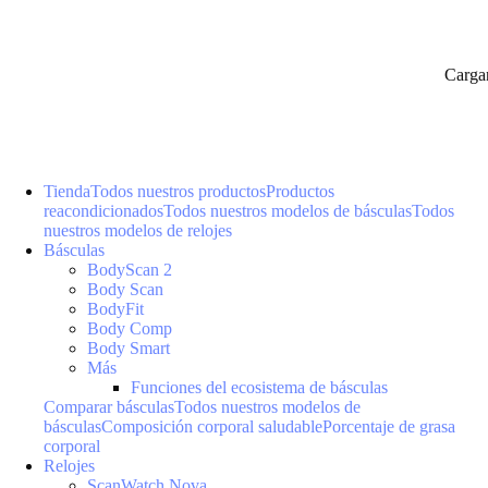
Carga
Tienda
Todos nuestros productos
Productos
reacondicionados
Todos nuestros modelos de básculas
Todos
nuestros modelos de relojes
Básculas
BodyScan 2
Body Scan
BodyFit
Body Comp
Body Smart
Más
Funciones del ecosistema de básculas
Comparar básculas
Todos nuestros modelos de
básculas
Composición corporal saludable
Porcentaje de grasa
corporal
Relojes
ScanWatch Nova