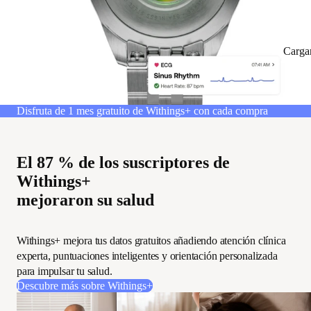
Carga
Disfruta de 1 mes gratuito de Withings+ con cada compra
El 87 % de los suscriptores de
Withings+
mejoraron su salud
Withings+ mejora tus datos gratuitos añadiendo atención clínica
experta, puntuaciones inteligentes y orientación personalizada
para impulsar tu salud.
Descubre más sobre Withings+