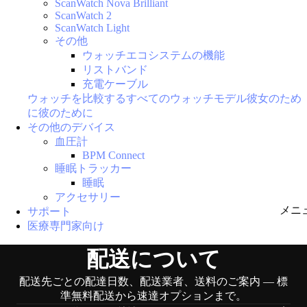
ScanWatch Nova Brilliant
ScanWatch 2
ScanWatch Light
その他
ウォッチエコシステムの機能
リストバンド
充電ケーブル
ウォッチを比較する
すべてのウォッチモデル
彼女のため
に
彼のために
その他のデバイス
血圧計
BPM Connect
睡眠トラッカー
睡眠
アクセサリー
メニ
サポート
医療専門家向け
配送について
配送先ごとの配達日数、配送業者、送料のご案内 — 標
準無料配送から速達オプションまで。