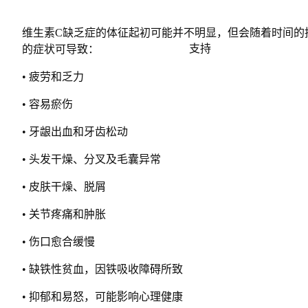
维生素C缺乏症的体征起初可能并不明显，但会随着时间的
支持
的症状可导致：
• 疲劳和乏力
• 容易瘀伤
• 牙龈出血和牙齿松动
• 头发干燥、分叉及毛囊异常
• 皮肤干燥、脱屑
• 关节疼痛和肿胀
• 伤口愈合缓慢
• 缺铁性贫血，因铁吸收障碍所致
• 抑郁和易怒，可能影响心理健康