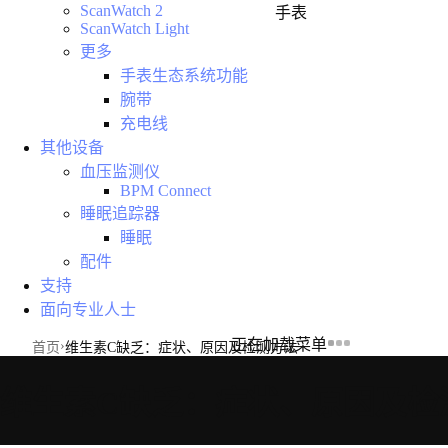
ScanWatch 2
手表
ScanWatch Light
更多
手表生态系统功能
腕带
充电线
其他设备
血压监测仪
BPM Connect
睡眠追踪器
睡眠
配件
支持
面向专业人士
正在加载菜单
首页
维生素C缺乏：症状、原因及检测方法
维生素C缺乏：症状、原因及检