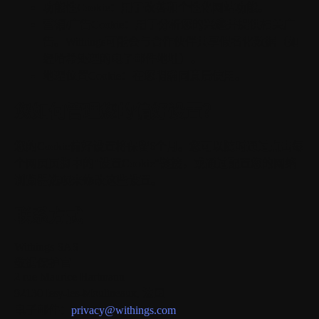
功能性Cookie：
用于改善和个性化网站功能。
营销/广告Cookie：
用于分析您的兴趣并提供相关广
告。Withings可能会与合作伙伴共享假名化数据（如
经哈希处理的电子邮件地址）。
地理位置Cookie：
在您明确同意后使用。
您如何管理您的偏好设置？
您的Cookie偏好设置将保留
6个月
。您可以随时通过点击每
个网页页脚中的"设置Cookie"链接，或通过配置您的网络
浏览器选项来修改这些设置。
联系方式
Withings SAS
数据保护官
2 rue Maurice Hartmann
92130 Issy-les-Moulineaux, 法国
电子邮件：
privacy@withings.com