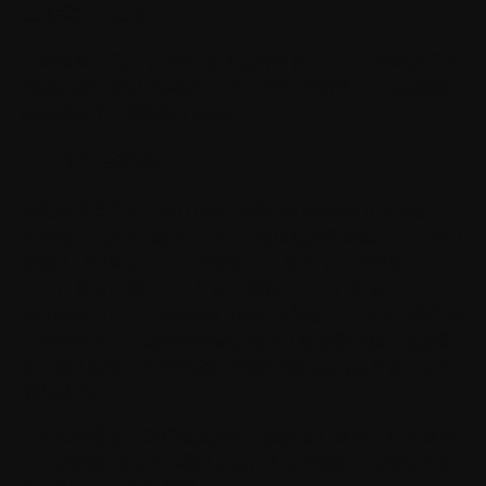
全球统一适用
本政策统一适用于Withings App的所有用户，
无论您居住在
何处。我们充分考虑适用于WITHINGS销售其产品和服务
的市场的个人数据保护法规。
一、几个关键概念
本隐私政策适用于WITHINGS发布的Withings App的使用。
Withings App是一款应用程序（网页端和移动端），提供付
费版本（供Withings+用户使用），专注于三个领域：
（一）健康监测，（二）动力维持，（三）安装
WITHINGS产品。Withings App可单独使用，也可与我们的
产品配合使用。您托付给我们的个人健康数据属于敏感数
据，我们依据已识别的法律依据并按照最高安全标准对其
进行处理。
「匿名化数据」
是指通过对个人数据进行处理，以考虑到
可合理实施的技术手段的方式，不可逆地阻止对数据主体