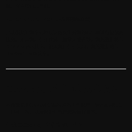
题，应直接向其咨询。
九、CARDIO CHECK-UP功能隐私政策
此功能允许您享有经认证的医生对您的心电图进行复读的
服务。如果您居住在欧洲、加拿大或香港，您的数据将与
DPV Analytics共享。如果您居住在美国，您的数据将与
Heartbeat Health共享。
Cookie及其他追踪技术政策
本政策说明Cookie和追踪技术的工作原理、Withings将其用
于何种目的，以及您如何管理您的偏好设置。
什么是Cookie，它们如何工作？