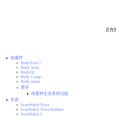
正在
体重秤
BodyScan 2
Body Scan
BodyFit
Body Comp
Body smart
更多
体重秤生态系统功能
手表
ScanWatch Nova
ScanWatch Nova Brilliant
ScanWatch 2