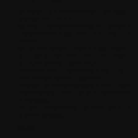
我们的网站：
有关在WITHINGS网站上收集的数据，
请参阅我们的Cookie Policy。
账户创建：
当您创建WITHINGS账户时，您需要填写
与您身份相关的个人数据（姓名、名字、年龄、电子
邮件地址）。
使用我们的产品和服务：
将收集个人数据（例如步
数、行进距离、消耗卡路里、体重、心率、睡眠模
式，以及在某些情况下您的位置信息）。
合作伙伴应用程序：
当您将Withings App账户与第三
方应用程序或产品连接时，数据将同步。
定向沟通：
我们将具有相似兴趣的用户分组，以提供
定制化的通讯和广告内容。我们从不与这些合作伙伴
共享健康数据。
客户支持：
未经您事先同意，我们的客户支持人员无
法访问任何健康数据。
三、您的同意