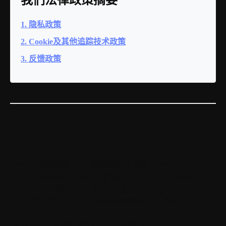
1. 隐私政策
2. Cookie及其他追踪技术政策
3. 反馈政策
WITHINGS隐私政策
Withings隐私政策（本"隐私政策"）描述了Withings
SAS（"Withings"、"我们"或"我们的"）在通过其网站、应
用程序、产品和服务（我们的"服务"）向用户提供服务
时，如何收集、处理、存储和披露您的个人数据。
您的隐私是我们解决方案的核心