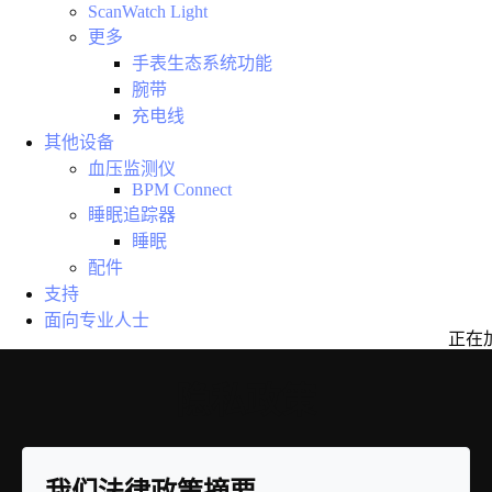
ScanWatch Light
更多
手表生态系统功能
腕带
充电线
其他设备
血压监测仪
BPM Connect
睡眠追踪器
睡眠
配件
支持
面向专业人士
正在
隐私政策
我们法律政策摘要