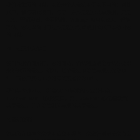
我们收集您的同意，以处理个人数据用于以下目的：创建
账户、参与研究项目、与第三方应用程序共享数据、启用
2FA、营销沟通、查看路线、Withings+项目以及人工智能
算法。您可以随时通过应用程序设置或删除账户来撤回您
的同意。
四、处理个人数据
我们依据合同履行、您的同意、合法利益或遵守法律要求
来处理您的数据。例如，账单数据因法律要求须保留10
年，而客户支持工单的保留期最长为10年。
我们与内部团队、符合GDPR要求的专业分包商、
Heartbeat Health（仅限美国，用于ScanWatch心电图激活）
共享数据，并在法律机关要求时共享数据。
V. 数据保留
如果您在10年内未使用该应用程序、未进行测量或未点击