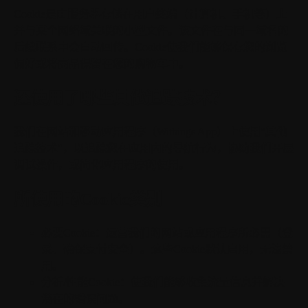
Cookie是由服务器存储在用户终端（计算机、手机等）上
并与某个网络域关联的小型文件。该文件在与同一域名的
后续联系中会自动回传。Cookie使我们能够保存您的浏览
偏好或将商品保留在您的购物车中。
还使用了哪些其他追踪技术？
我们在网站和移动应用程序（Withings App）上使用"其他
追踪技术"，以追踪您在应用内的导航行为，协助我们开展
调试操作，或简化应用程序的使用。
所使用的Cookie类别
必要Cookie：
运营我们的网站或应用程序所必需（登
录、确保支付安全）。这些Cookie默认启用，无法禁
用。
分析/性能Cookie：
使我们能够收集流量信息并解决
潜在的错误问题。