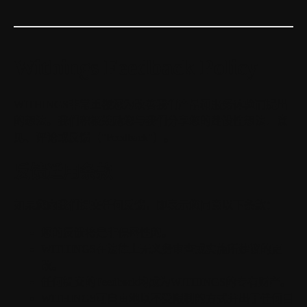
Withings Feedback Policy
WITHINGS非常重视您为改善我们产品和服务体验而提出
的想法。我们积极鼓励您与我们分享您的建设性想法、意
见、评论或反馈（"Feedback"）。
反馈适用条款
如果您向我们提交任何反馈，即表示您同意以下条款：
您的反馈将是非保密性的。
WITHINGS在法律上无义务审查或实施所建议的更
改。
任何提交的Feedback均成为WITHINGS的专有财产。
WITHINGS可自由地以不受限制的方式并出于任何目