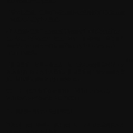
进行识别而产生的数据。
「假名化数据」
是指在不使用额外信息的情况下无法直接
与自然人关联的个人数据。
«个人数据»
是指与已识别或可识别的个人相关的任何信
息。这包括各类信息：姓氏、名字、邮政地址、电子邮件
地址等。它也涵盖美国法规所规定的个人可识别信息
（PII）的概念。
面
「健康数据」
是指与您过去、现在或未来的健康状况（身
体或精神）相关的个人数据。健康数据属于特别敏感的数
据，因此受到特殊保护措施的约束。
GDPR：
《通用数据保护条例》（欧盟）2016/679。
WITHINGS在全球范围内适用GDPR。
二、我们处理的个人数据的来源
当您访问我们的网站、使用我们的产品和服务或浏览应用
程序时，将收集个人数据。