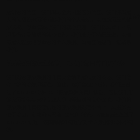
感谢您的信任，我们竭尽全力回报这份信任。
我们怀着最
正在
大的关切处理您托付给我们的个人数据，以帮助您改善健
康状况。尊重隐私是我们的核心原则，我们将其置于产品
和服务开发战略的核心位置。我们致力于持续改进，以确
保最大程度地尊重您的个人数据。如有任何疑问，请联系
我们。
健康数据的安全托管，是我们每日的首要任务
我们对您健康数据的托管安全给予最高度的关注。
我们遵
守严格的法规和标准。因此，除符合GDPR外，我们还通
过了ISO 27001和HDS（健康数据托管）认证，这使我们能
够为您提供与医疗专业人员同等级别的安全保障。我们将
健康数据托管在经认证的健康数据处理平台上，其服务器
位于法国，由欧洲运营商（BSO）托管。Withings还通过了
ISO 27701认证，该国际标准保证了对个人数据的高水平保
护。