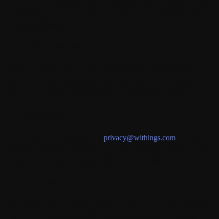
WITHINGS发送的电子邮件中的链接，您的Withings App账
户将被视为不活跃。在经过90天通知期后，您的账户及相
关数据将被删除。
六、数据的托管、传输与安全
您的个人数据托管于法国，健康数据不会转移至欧洲经济
区以外。其他非健康数据可能会出于特定目的（如电信或
银行安全）与位于欧洲经济区以外的合作伙伴共享。
七、行使您的权利
您可以随时通过发送邮件至
privacy@withings.com
来行使您
的权利（知情权、访问权、更正权、限制权、反对权、删
除权、可携带权）。您也有权向CNIL提出投诉。
八、患者隐私政策（RPM）
特定条款适用于Withings远程患者监测（"WRPM"）服务的
用户。有关您的医疗保健专业人员提供的医疗记录的问