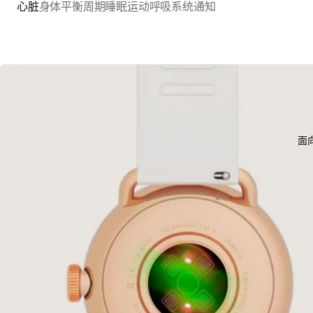
心脏
身体平衡
周期
睡眠
运动
呼吸系统
通知
面