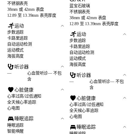
不锈钢表壳
蓝宝石玻璃
38mm 或 42mm 表盘
不锈钢表壳
12.89 至 13.39mm 表壳厚度
38mm 或 42mm 表盘
12.89 至 13.39mm 表壳厚度
运动
步数追踪
运动
卡路里追踪
步数追踪
自动运动检测
卡路里追踪
运动模式
自动运动检测
海拔高度
运动模式
海拔高度
听诊器
—
心血管听诊— 不包
听诊器
含
—
心血管听诊— 不包
含
心脏健康
心率过高/过低通知
心脏健康
全天候心率追踪
心率过高/过低通知
心电图
全天候心率追踪
心电图
睡眠追踪
睡眠追踪
睡眠追踪
智能唤醒
睡眠追踪