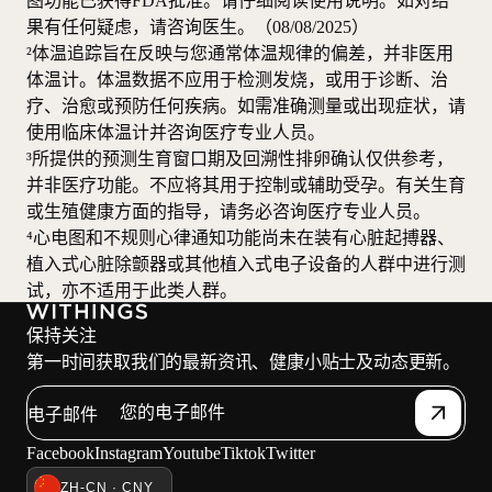
图功能已获得FDA批准。请仔细阅读使用说明。如对结
果有任何疑虑，请咨询医生。（08/08/2025）
²体温追踪旨在反映与您通常体温规律的偏差，并非医用
体温计。体温数据不应用于检测发烧，或用于诊断、治
疗、治愈或预防任何疾病。如需准确测量或出现症状，请
使用临床体温计并咨询医疗专业人员。
³所提供的预测生育窗口期及回溯性排卵确认仅供参考，
并非医疗功能。不应将其用于控制或辅助受孕。有关生育
或生殖健康方面的指导，请务必咨询医疗专业人员。
⁴心电图和不规则心律通知功能尚未在装有心脏起搏器、
植入式心脏除颤器或其他植入式电子设备的人群中进行测
试，亦不适用于此类人群。
保持关注
第一时间获取我们的最新资讯、健康小贴士及动态更新。
电子邮件
Facebook
Instagram
Youtube
Tiktok
Twitter
ZH-CN · CNY