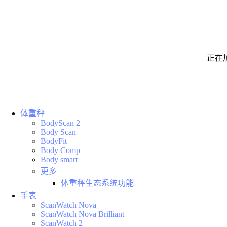
正在
体重秤
BodyScan 2
Body Scan
BodyFit
Body Comp
Body smart
更多
体重秤生态系统功能
手表
ScanWatch Nova
ScanWatch Nova Brilliant
ScanWatch 2