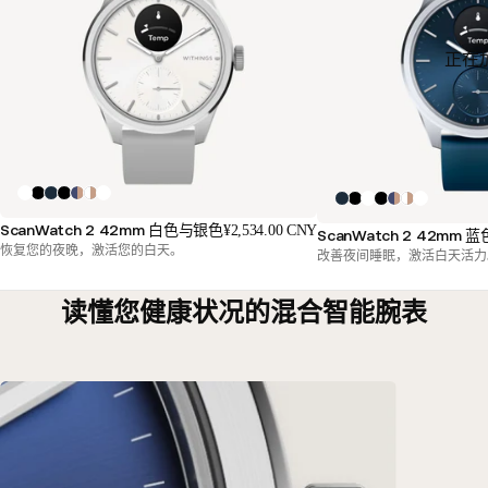
正在
ScanWatch 2 42mm 白色与银色
¥2,534.00 CNY
ScanWatch 2 42mm 
恢复您的夜晚，激活您的白天。
改善夜间睡眠，激活白天活力
读懂您健康状况的混合智能腕表