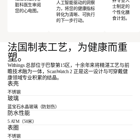
养专业人
人工智能驱动的洞察
脏科医生审阅
士制定的
力，将您的健康指标
您的心电图。
个性化膳
转化为清晰、可执行
食计划。
的下一步行动。
法国制表工艺，为健康而重
塑。
Withings 总部位于巴黎第15区，十余年来将精湛工艺与前
瞻技术融为一体，ScanWatch 2 正是这一设计与可穿戴健
康领域专业积累的结晶。
表壳
不锈钢
玻璃
蓝宝石水晶玻璃（防划伤）
防水性能
5 ATM（50米）
表圈
不锈钢