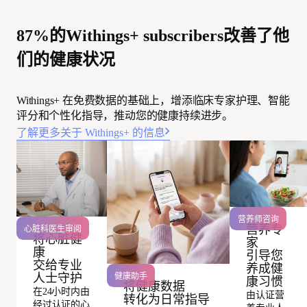
87%的Withings+ subscribers改善了他
们的健康状况
Withings+ 在免费数据的基础上，增添临床专家护理、智能
评分和个性化指导，推动您的健康持续进步。
了解更多关于 Withings+ 的信息
营养师咨询
营养专
心脏科医生审阅
将心脏健
家
康
引导您
交给专业
养成健
健康助手
人士守护
康习惯
将健康数据
在24小时内由
由认证营
转化为日常指导
经过认证的心