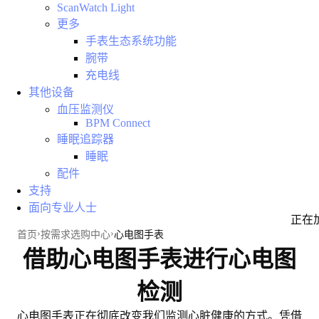
ScanWatch Light
更多
手表生态系统功能
腕带
充电线
其他设备
血压监测仪
BPM Connect
睡眠追踪器
睡眠
配件
支持
面向专业人士
正在
首页
按需求选购中心
心电图手表
借助心电图手表进行心电图
检测
心电图手表正在
彻底改变我们监测心脏健康的方式
。凭借