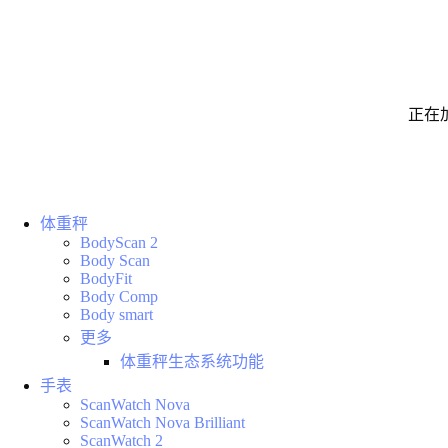
正在
体重秤
BodyScan 2
Body Scan
BodyFit
Body Comp
Body smart
更多
体重秤生态系统功能
手表
ScanWatch Nova
ScanWatch Nova Brilliant
ScanWatch 2