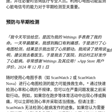
施，并在必要时咨询医疗专业人员。利用心电图功能监测
心脏电信号的能力对于早期检测至关重要。
预防与早期检测
「我今天写信给您，是因为我的 Withings 手表救了我的
命。一天早晨醒来，我感到胸口有刺痛感，于是进行了心
电图检测，结果显示我出现了心房颤动。我阅读了使用说
面
明，建议我去看医生。于是我去了医院，到达时正好发作
了心脏病。非常感谢 Withings 及其应用！»
App Store 用户
评价，2024 年 12 月 1 日
随时使用心电图手表（如 ScanWatch 2 或 ScanWatch
Nova）进行心电图检测的能力可能挽救生命。* 通过快速
检测心率和心跳的不规律
，您可以在严重问题发展之前采
取行动。例如，如果您在跑步等体育活动中出现心悸或胸
痛，可以立即检测心率并采取适当措施。但请注意：
ScanWatch 无法检测心脏病发作的迹象。如果您认为需要