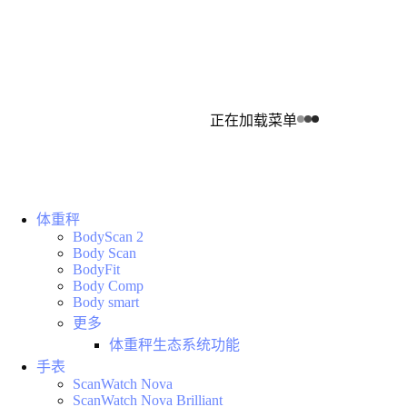
正在加载菜单
体重秤
BodyScan 2
Body Scan
BodyFit
Body Comp
Body smart
更多
体重秤生态系统功能
手表
ScanWatch Nova
ScanWatch Nova Brilliant