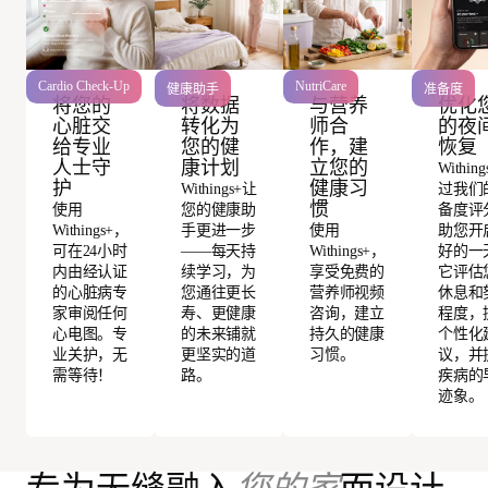
Cardio Check-Up
NutriCare
健康助手
准备度
将数据
优化
将您的
与营养
转化为
的夜
心脏交
师合
您的健
恢复
给专业
作，建
康计划
人士守
立您的
Within
护
健康习
Withings+让
过我们
惯
您的健康助
备度评
使用
手更进一步
助您开
Withings+，
使用
——每天持
好的一
可在24小时
Withings+，
续学习，为
它评估
内由经认证
享受免费的
您通往更长
休息和
的心脏病专
营养师视频
寿、更健康
程度，
家审阅任何
咨询，建立
的未来铺就
个性化
心电图。专
持久的健康
更坚实的道
议，并
业关护，无
习惯。
路。
疾病的
需等待！
迹象。