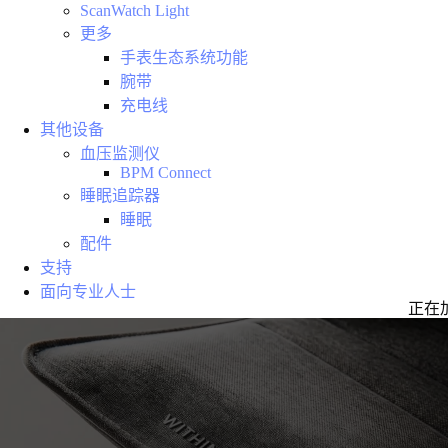
ScanWatch Light
更多
手表生态系统功能
腕带
充电线
其他设备
血压监测仪
BPM Connect
睡眠追踪器
睡眠
配件
支持
面向专业人士
正在