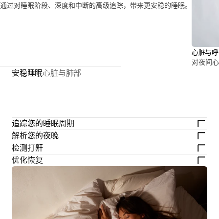
通过对睡眠阶段、深度和中断的高级追踪，带来更安稳的睡眠。
心脏与呼
对夜间心
安稳睡眠
心脏与肺部
追踪您的睡眠周期
解析您的夜晚
检测打鼾
优化恢复