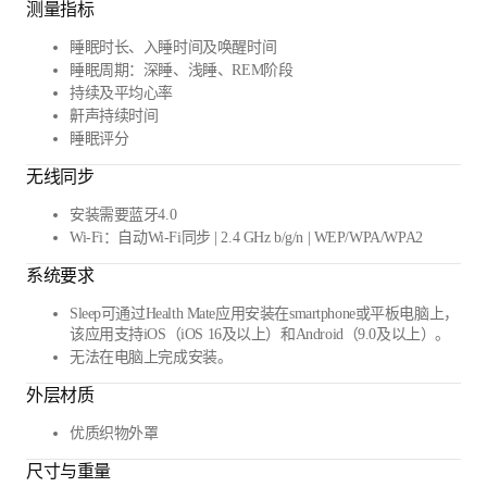
测量指标
睡眠时长、入睡时间及唤醒时间
睡眠周期：深睡、浅睡、REM阶段
持续及平均心率
鼾声持续时间
睡眠评分
无线同步
安装需要蓝牙4.0
Wi-Fi：自动Wi-Fi同步 | 2.4 GHz b/g/n | WEP/WPA/WPA2
系统要求
Sleep可通过Health Mate应用安装在smartphone或平板电脑上，
该应用支持iOS（iOS 16及以上）和Android（9.0及以上）。
无法在电脑上完成安装。
外层材质
优质织物外罩
尺寸与重量