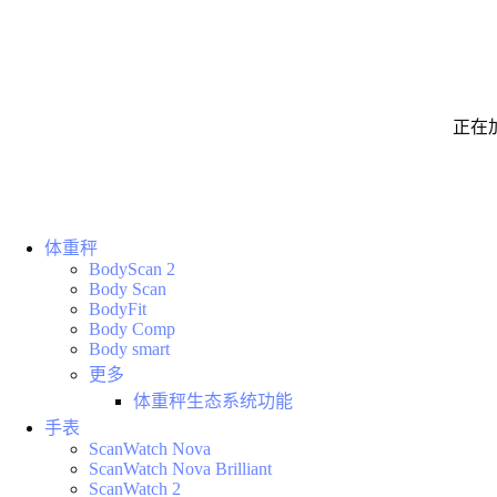
正在
体重秤
BodyScan 2
Body Scan
BodyFit
Body Comp
Body smart
更多
体重秤生态系统功能
手表
ScanWatch Nova
ScanWatch Nova Brilliant
ScanWatch 2