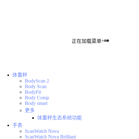
正在加载菜单
体重秤
BodyScan 2
Body Scan
BodyFit
Body Comp
Body smart
更多
体重秤生态系统功能
手表
ScanWatch Nova
ScanWatch Nova Brilliant