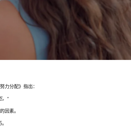
与努力分配》指出：
。"
的因素。
巧。