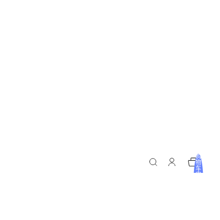
购
物
车
中
的
商
品
总
数:
0