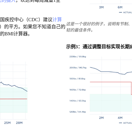
路里的摄入
，以达到每周减重1至
国疾控中心（CDC）建议
计算
这是一个很好的例子，说明有节制、
）的平方。如果您不知道自己的
轻的最佳条件。
的BMI计算器。
示例3：通过调整目标实现长期