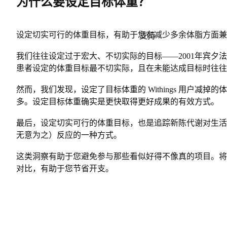
为什么要设定目标体重？
设定切实可行的体重目标，有助于您在减少多余体脂方面兼
支持
我们往往设定过于宏大、不切实际的目标——2001年宾夕
患者设定的体重目标最不切实际，且在未能达成目标时往往
然而，我们发现，设定了目标体重的 Withings 用户减掉
多。设定目标体重确实是更快取得更好成果的有效方式。
最后，设定切实可行的体重目标，也是追踪新陈代谢对生活
无意为之）反应的一种方式。
这类洞察有助于您避免参与那些看似好得不像真的项目。将
对比，有助于您节省开支。