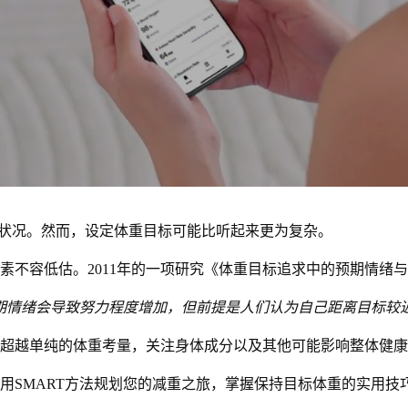
康状况。然而，设定体重目标可能比听起来更为复杂。
素不容低估。2011年的一项研究《体重目标追求中的预期情绪
期情绪会导致努力程度增加，但前提是人们认为自己距离目标较近
超越单纯的体重考量，关注身体成分以及其他可能影响整体健康
用SMART方法规划您的减重之旅，掌握保持目标体重的实用技