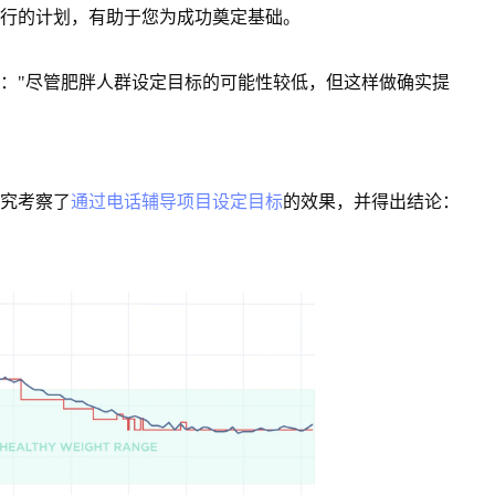
行的计划，有助于您为成功奠定基础。
："尽管肥胖人群设定目标的可能性较低，但这样做确实提
研究考察了
通过电话辅导项目设定目标
的效果，并得出结论：