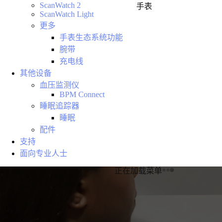
ScanWatch 2
手表
ScanWatch Light
更多
手表生态系统功能
腕带
充电线
其他设备
血压监测仪
BPM Connect
睡眠追踪器
睡眠
配件
支持
面向专业人士
正在加载菜单