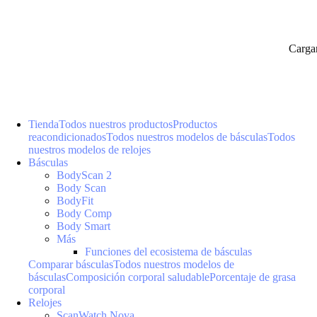
Carga
Tienda
Todos nuestros productos
Productos
reacondicionados
Todos nuestros modelos de básculas
Todos
nuestros modelos de relojes
Básculas
BodyScan 2
Body Scan
BodyFit
Body Comp
Body Smart
Más
Funciones del ecosistema de básculas
Comparar básculas
Todos nuestros modelos de
básculas
Composición corporal saludable
Porcentaje de grasa
corporal
Relojes
ScanWatch Nova