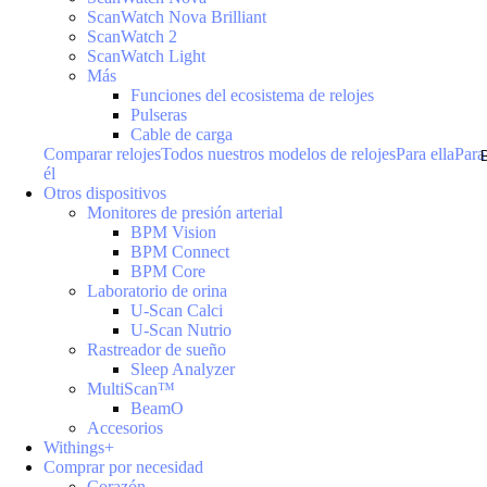
ScanWatch Nova Brilliant
ScanWatch 2
ScanWatch Light
Más
Funciones del ecosistema de relojes
Pulseras
Cable de carga
Comparar relojes
Todos nuestros modelos de relojes
Para ella
Para
él
Otros dispositivos
Monitores de presión arterial
BPM Vision
BPM Connect
BPM Core
Laboratorio de orina
U-Scan Calci
U-Scan Nutrio
Rastreador de sueño
Sleep Analyzer
MultiScan™
BeamO
Accesorios
Withings+
Comprar por necesidad
Corazón