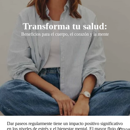
Transforma tu salud:
Beneficios para el cuerpo, el corazón y la mente
Dar paseos regularmente tiene un impacto positivo significativo
en los niveles de estrés y el bienestar mental. El mayor flujo de
Otros