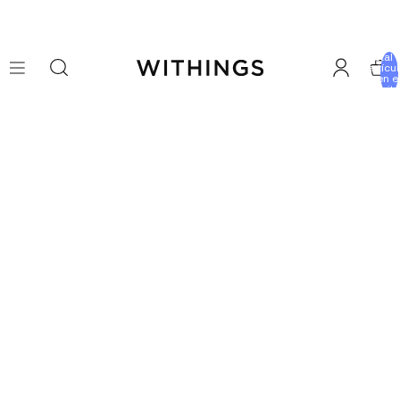
Total 
artícu
en e
carrito