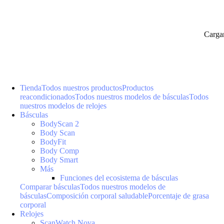
Carga
Tienda
Todos nuestros productos
Productos
reacondicionados
Todos nuestros modelos de básculas
Todos
nuestros modelos de relojes
Básculas
BodyScan 2
Body Scan
BodyFit
Body Comp
Body Smart
Más
Funciones del ecosistema de básculas
Comparar básculas
Todos nuestros modelos de
básculas
Composición corporal saludable
Porcentaje de grasa
corporal
Relojes
ScanWatch Nova