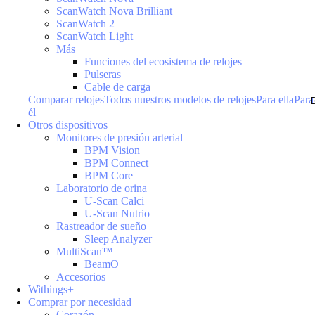
ScanWatch Nova Brilliant
ScanWatch 2
ScanWatch Light
Más
Funciones del ecosistema de relojes
Pulseras
Cable de carga
Comparar relojes
Todos nuestros modelos de relojes
Para ella
Para
él
Otros dispositivos
Monitores de presión arterial
BPM Vision
BPM Connect
BPM Core
Laboratorio de orina
U-Scan Calci
U-Scan Nutrio
Rastreador de sueño
Sleep Analyzer
MultiScan™
BeamO
Accesorios
Withings+
Comprar por necesidad
Corazón