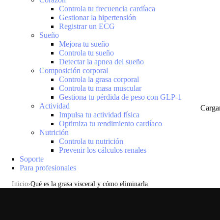
Controla tu frecuencia cardíaca
Gestionar la hipertensión
Registrar un ECG
Sueño
Mejora tu sueño
Controla tu sueño
Detectar la apnea del sueño
Composición corporal
Controla la grasa corporal
Controla tu masa muscular
Gestiona tu pérdida de peso con GLP-1
Actividad
Carga
Impulsa tu actividad física
Optimiza tu rendimiento cardíaco
Nutrición
Controla tu nutrición
Prevenir los cálculos renales
Soporte
Para profesionales
Inicio
Qué es la grasa visceral y cómo eliminarla
Qué es la grasa visceral y cómo