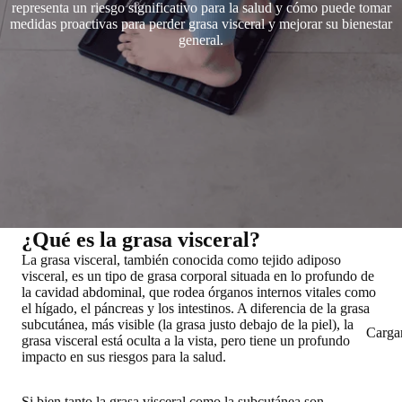
representa un riesgo significativo para la salud y cómo puede tomar
medidas proactivas para perder grasa visceral y mejorar su bienestar
general.
¿Qué es la grasa visceral?
La grasa visceral, también conocida como tejido adiposo
visceral, es un
tipo de grasa corporal situada en lo profundo de
la cavidad abdominal
, que rodea
órganos internos vitales como
el hígado, el páncreas y los intestinos
. A diferencia de la grasa
subcutánea, más visible (la grasa justo debajo de la piel), la
Carga
grasa visceral está oculta a la vista, pero
tiene un profundo
impacto en sus riesgos para la salud
.
Si bien tanto la grasa visceral como la subcutánea son