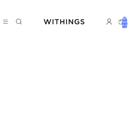
Total 
artícu
en e
carrito