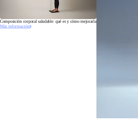
Composición corporal saludable: qué es y cómo mejorarla
Más información