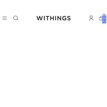
Total 
artícu
en e
carrito