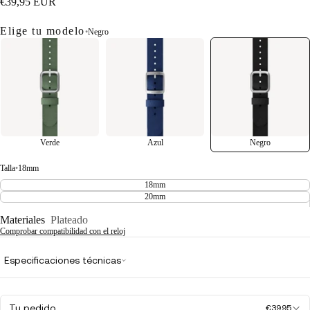
€39,95 EUR
Elige tu modelo
•
Negro
Verde
Azul
Negro
Talla
•
18mm
18mm
20mm
Materiales
Plateado
Comprobar compatibilidad con el reloj
Especificaciones técnicas
Tu pedido
€39,95