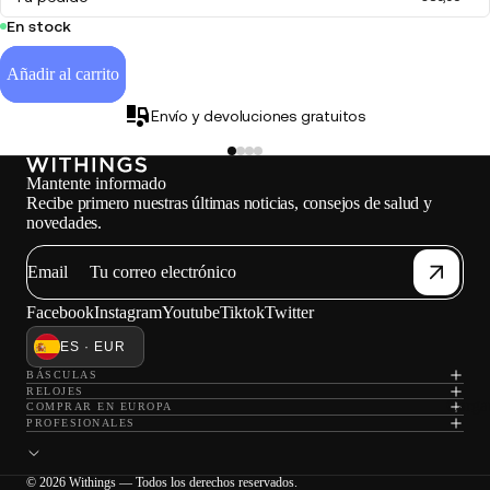
En stock
Añadir al carrito
Envío y devoluciones gratuitos
Mantente informado
Recibe primero nuestras últimas noticias, consejos de salud y
novedades.
Email
Facebook
Instagram
Youtube
Tiktok
Twitter
ES · EUR
BÁSCULAS
RELOJES
Carga
COMPRAR EN EUROPA
PROFESIONALES
© 2026 Withings — Todos los derechos reservados.