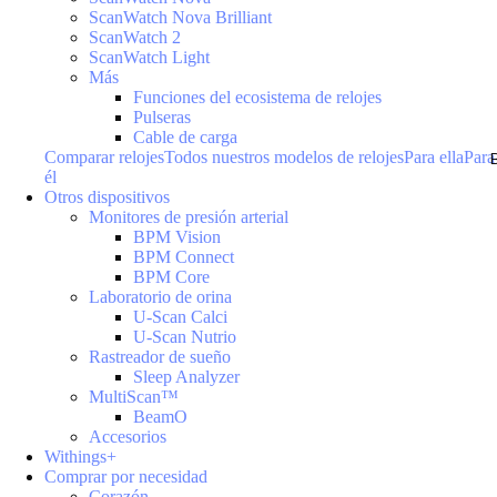
ScanWatch Nova Brilliant
ScanWatch 2
ScanWatch Light
Más
Funciones del ecosistema de relojes
Pulseras
Cable de carga
Comparar relojes
Todos nuestros modelos de relojes
Para ella
Para
él
Otros dispositivos
Monitores de presión arterial
BPM Vision
BPM Connect
BPM Core
Laboratorio de orina
U-Scan Calci
U-Scan Nutrio
Rastreador de sueño
Sleep Analyzer
MultiScan™
BeamO
Accesorios
Withings+
Comprar por necesidad
Corazón