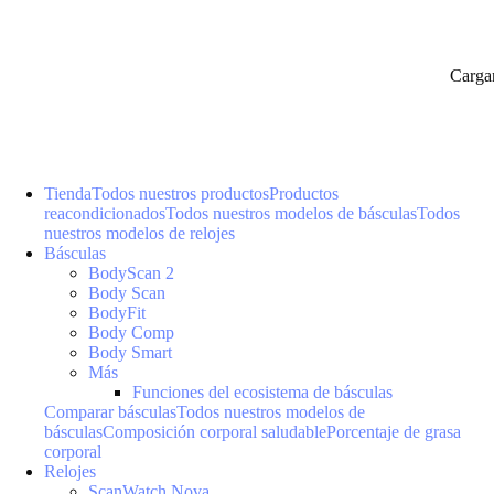
Carga
Tienda
Todos nuestros productos
Productos
reacondicionados
Todos nuestros modelos de básculas
Todos
nuestros modelos de relojes
Básculas
BodyScan 2
Body Scan
BodyFit
Body Comp
Body Smart
Más
Funciones del ecosistema de básculas
Comparar básculas
Todos nuestros modelos de
básculas
Composición corporal saludable
Porcentaje de grasa
corporal
Relojes
ScanWatch Nova