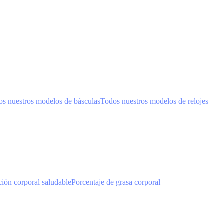
s nuestros modelos de básculas
Todos nuestros modelos de relojes
ión corporal saludable
Porcentaje de grasa corporal