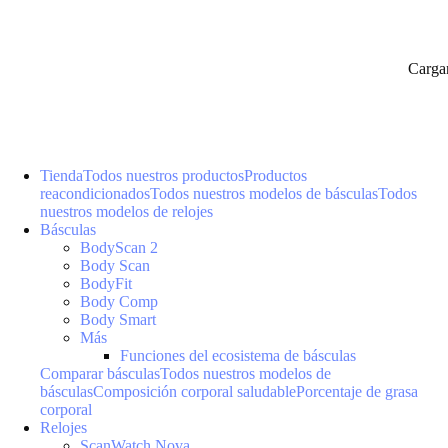
Carga
Tienda
Todos nuestros productos
Productos
reacondicionados
Todos nuestros modelos de básculas
Todos
nuestros modelos de relojes
Básculas
BodyScan 2
Body Scan
BodyFit
Body Comp
Body Smart
Más
Funciones del ecosistema de básculas
Comparar básculas
Todos nuestros modelos de
básculas
Composición corporal saludable
Porcentaje de grasa
corporal
Relojes
ScanWatch Nova