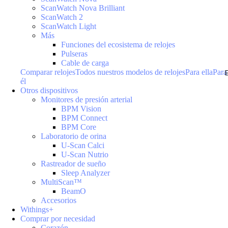
ScanWatch Nova Brilliant
ScanWatch 2
ScanWatch Light
Más
Funciones del ecosistema de relojes
Pulseras
Cable de carga
Comparar relojes
Todos nuestros modelos de relojes
Para ella
Para
él
Otros dispositivos
Monitores de presión arterial
BPM Vision
BPM Connect
BPM Core
Laboratorio de orina
U-Scan Calci
U-Scan Nutrio
Rastreador de sueño
Sleep Analyzer
MultiScan™
BeamO
Accesorios
Withings+
Comprar por necesidad
Corazón