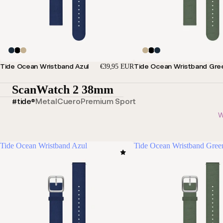
Tide Ocean Wristband Azul
Tide Ocean Wristband Gre
€39,95 EUR
ScanWatch 2 38mm
#tide®
Metal
Cuero
Premium Sport
W
Tide Ocean Wristband Azul
Tide Ocean Wristband Gree