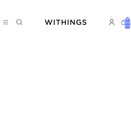
Total 
artícu
en e
carrito