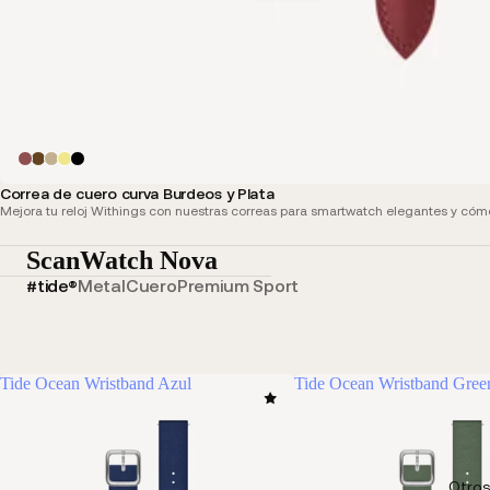
Correa de cuero curva Burdeos y Plata
Mejora tu reloj Withings con nuestras correas para smartwatch elegantes y cóm
ScanWatch Nova
#tide®
Metal
Cuero
Premium Sport
Tide Ocean Wristband Azul
Tide Ocean Wristband Gree
Otros