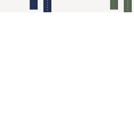
Tide Ocean Wristband Azul
Tide Ocean Wristband Gre
€39,95 EUR
ScanWatch Light
#tide®
Metal
Cuero
Premium Sport
Tide Ocean Wristband Azul
Tide Ocean Wristband Gree