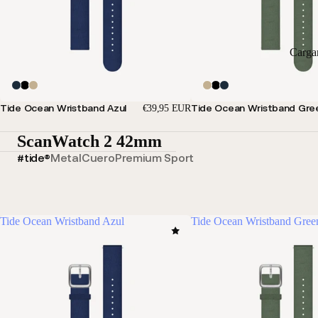
Carga
Tide Ocean Wristband Azul
Tide Ocean Wristband Gre
€39,95 EUR
ScanWatch 2 42mm
#tide®
Metal
Cuero
Premium Sport
Tide Ocean Wristband Azul
Tide Ocean Wristband Gree