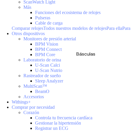
ScanWatch Light
Más
Funciones del ecosistema de relojes
Pulseras
Cable de carga
Comparar relojes
Todos nuestros modelos de relojes
Para ella
Para
Otros dispositivos
Monitores de presión arterial
BPM Vision
BPM Connect
Básculas
BPM Core
Laboratorio de orina
U-Scan Calci
U-Scan Nutrio
Rastreador de sueño
Sleep Analyzer
MultiScan™
BeamO
Accesorios
Withings+
Comprar por necesidad
Corazón
Controla tu frecuencia cardíaca
Gestionar la hipertensión
Registrar un ECG