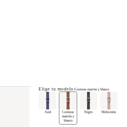
Elige tu modelo
•
Costuras marrón y blanco
Azul
Costuras
Negro
Melocotón
marrón y
blanco