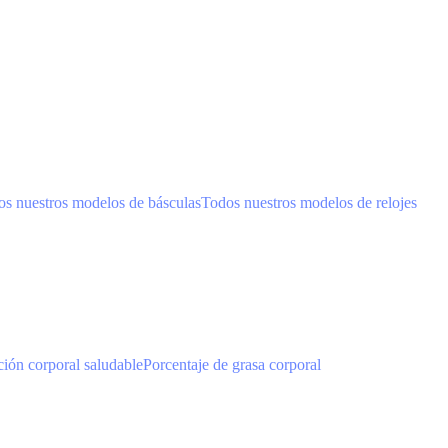
s nuestros modelos de básculas
Todos nuestros modelos de relojes
ión corporal saludable
Porcentaje de grasa corporal