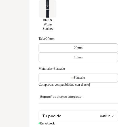
Blue &
White
Stitches
Talla
•
20mm
20mm
18mm
Materiales
•
Plateado
Plateado
Comprobar compatibilidad con el reloj
Especificaciones técnicas
Tu pedido
€49,95
En stock