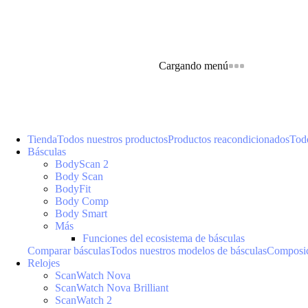
Cargando menú
Tienda
Todos nuestros productos
Productos reacondicionados
Todo
Básculas
BodyScan 2
Body Scan
BodyFit
Body Comp
Body Smart
Más
Funciones del ecosistema de básculas
Comparar básculas
Todos nuestros modelos de básculas
Composic
Relojes
ScanWatch Nova
ScanWatch Nova Brilliant
ScanWatch 2