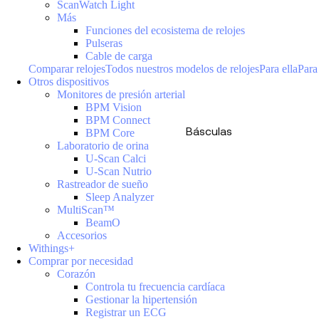
ScanWatch Light
Más
Funciones del ecosistema de relojes
Pulseras
Cable de carga
Comparar relojes
Todos nuestros modelos de relojes
Para ella
Para
Otros dispositivos
Monitores de presión arterial
BPM Vision
BPM Connect
Básculas
BPM Core
Laboratorio de orina
U-Scan Calci
U-Scan Nutrio
Rastreador de sueño
Sleep Analyzer
MultiScan™
BeamO
Accesorios
Withings+
Comprar por necesidad
Corazón
Controla tu frecuencia cardíaca
Gestionar la hipertensión
Registrar un ECG