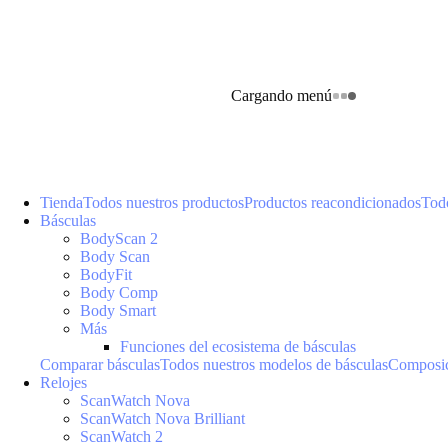
Cargando menú
Tienda
Todos nuestros productos
Productos reacondicionados
Todo
Básculas
BodyScan 2
Body Scan
BodyFit
Body Comp
Body Smart
Más
Funciones del ecosistema de básculas
Comparar básculas
Todos nuestros modelos de básculas
Composic
Relojes
ScanWatch Nova
ScanWatch Nova Brilliant
ScanWatch 2