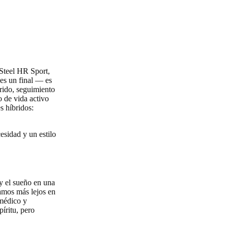
 Steel HR Sport,
 es un final — es
rido, seguimiento
o de vida activo
s híbridos:
esidad y un estilo
 y el sueño en una
vamos más lejos en
 médico y
íritu, pero