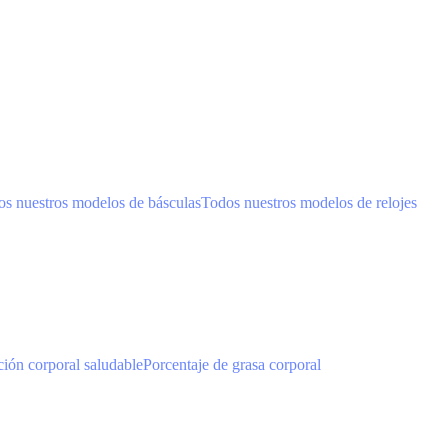
s nuestros modelos de básculas
Todos nuestros modelos de relojes
ión corporal saludable
Porcentaje de grasa corporal