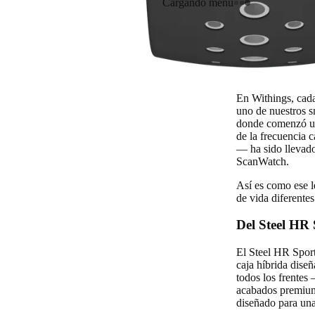
Cargando menú
En Withings, cada
uno de nuestros s
donde comenzó un
de la frecuencia c
— ha sido llevado
ScanWatch.
Así es como ese l
de vida diferentes
Del Steel HR
El Steel HR Sport 
caja híbrida dise
todos los frentes
acabados premium
diseñado para una